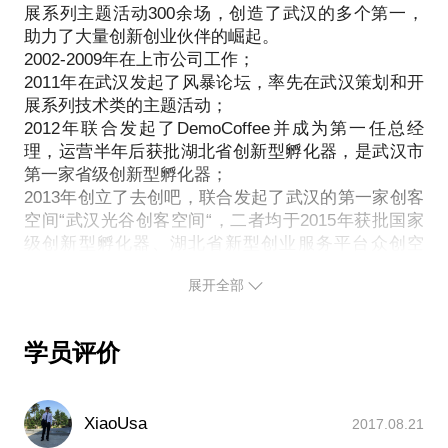
展系列主题活动300余场，创造了武汉的多个第一，
动，对通过高频次双创小活动提升机构行业影响力有
助力了大量创新创业伙伴的崛起。
自己独到的经验和心得。
2002-2009年在上市公司工作；
我愿意与你分享的内容包括：
2011年在武汉发起了风暴论坛，率先在武汉策划和开
如何有效激活行业资源从而提升嘉宾的参与积极性与
展系列技术类的主题活动；
报名招募的热度
2012年联合发起了DemoCoffee并成为第一任总经
如何策划可持续开展的双创小沙龙从而提高活动策划
理，运营半年后获批湖北省创新型孵化器，是武汉市
开展的效率与质量
第一家省级创新型孵化器；
如何将机构的专业服务能力与双创活动有效结合从而
2013年创立了去创吧，联合发起了武汉的第一家创客
空间“武汉光谷创客空间“，二者均于2015年获批国家
提升机构的行业影响力
级创新型孵化器、湖北省新型创业服务平台众创空
PS.在选择与我见面前，请把你的问题更具体化。毕
间、东湖国家自主示范区众创空间；
竟一小时的谈话只能解决一个小问题。请把你的问题
展开全部
2014年通过众筹时代火星会将众筹全面引入武汉，推
提前发给我，方便我做更精确的准备，提升见面效
动了众筹文化在武汉的孕育和发展；
2015年率先发起武汉的创客运动，通过开展武汉的第
学员评价
一届创客嘉年华推动了创客文化在武汉的发展。
XiaoUsa
2017.08.21