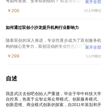
考如何改善、变革你的组织？ 你是否在尝试着发现新
展开全部
的方法来取代陈旧过时的经营方式？
￥200
12人约聊过
当你在尝试重塑商业模式时，也许会遇到这些问题：
无法跳出原有商业模式的框架
没有清晰的设计构思
如何通过双创小沙龙提升机构行业影响力
不知道如何领导你所在组织的商业模式再造
我愿意与你分享的内容包括：
随着双创的深入推进，专业性逐步成为了双创服务机
告诉你现有商业模式存在的问题
构的核心竞争力，双创活动的专业性也日趋重要。
展开全部
告诉你如何重新定位、设计与创新你的商业模式
你是否经常思考如何策划高质量且可持续开展的双创
告诉你哪些创意构思可以应用到你的商业模式重塑中
￥299
1人约聊过
活动以凸显机构的专业性与专业服务能力？或在思考
PS.在选择与我见面前，请把你的问题更具体化。毕
如何优化你的活动模式以更好的激活行业资源，提升
竟一小时的谈话只能解决一个小问题。请把你的问题
机构的行业影响力？
提前发给我，方便我做更精确的准备，提升见面效
当你在尝试创新双创活动的开展方式时，也许会遇到
自述
这些问题：
时常在嘉宾邀约和报名招募方面犯难
我是武汉去创吧创始人严重捷，毕业于华中科技大学
不知道如何架构可持续开展的活动模型
自控系，热衷于众智众筹众帮模式、创新服务模式、
无法将机构的专业服务能力与双创活动有效结合起来
创新思维、商业模式创新的探索，自2011年策划和开
自2012年，我策划和开展了近400场创新创业服务活