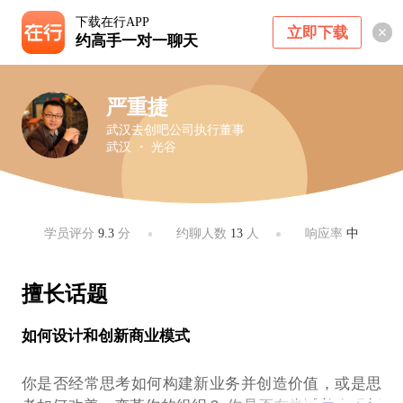
下载在行APP
立即下载
约高手一对一聊天
严重捷
武汉去创吧公司执行董事
武汉 ・ 光谷
学员评分
9.3
分
约聊人数
13
人
响应率
中
擅长话题
如何设计和创新商业模式
你是否经常思考如何构建新业务并创造价值，或是思