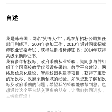
采购工作，涉及科研仪器设备、办公家具、教学装
备、图书、服务等领域。
以多年的从业经验、及对招标投标、政府采购政策的
自述
我愿意与你分享的内容包括：
精准理解，对招标文件、投标文件的编制提出独特的
建议和意见。
制定详细的投标计划，科学性投标，加大中标几率。
学习相关招标投标法律法规，用法律武器维护企业及
我是韩寿国，网名“笑悟人生”，现在某招标公司担任
自身权益。
部门副经理。2004年参加工作，2010年通过国家招标
规范投标过程中询问和质疑的提出。
师职业资格考试，获得注册招标师证书；2014年获得
高级采购师证书。
PS.在选择与我见面前，请把你的问题更具体化。毕
我有多年招投标、政府采购从业经验，期间参与并组
织了全国高校教学仪器设备采购、教学平台建设、网
竟一个半小时的谈话只能解决一些小问题。请把你的
络及信息化建设、智能校园构建等项目，获得了宝贵
问题提前发给我，方便我做更精确的准备，提升见面
的招投标、政府采购领域的经验。如果您想了解招投
效率。期待与你的见面。
标及政府采购的问题，希望我的经验能够帮到您。也
想通过这个平台结交更多的朋友，让我们共同进步，
【在行郑重提示】：此话题内容仅为该行家在法律领
去铸造辉煌！
域的个人经验、意见或观点，仅供学员参考使用，亦
不具有任何法律效力。如您需要聘请律师，在行建议
您通过正式途径签订相关的律师代理合同、顾问合同