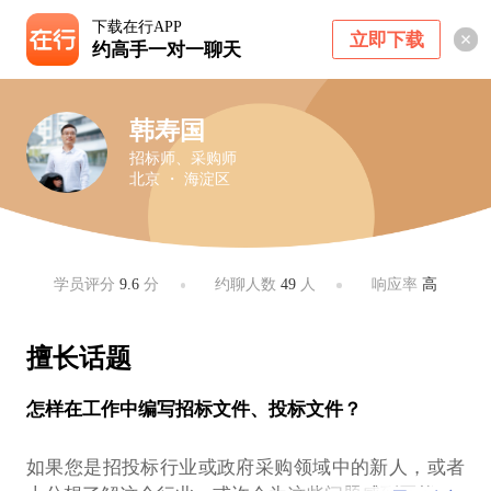
下载在行APP
立即下载
约高手一对一聊天
韩寿国
招标师、采购师
北京 ・ 海淀区
学员评分
9.6
分
约聊人数
49
人
响应率
高
擅长话题
怎样在工作中编写招标文件、投标文件？
如果您是招投标行业或政府采购领域中的新人，或者