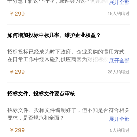
十分想了解这个行业，或许会为这些问题感到困扰：
展开全部
￥299
15人约聊过
什么是招投标、政府采购？
怎样做才能做好这个行业？
具体采购时需要做些什么？
如何增加投标中标几率、维护企业权益？
采购过程中应该注意哪些问题？
招标投标已经成为时下政府、企业采购的惯用方式。
我在招投标、政府采购领域拥有十多年经验，相信能
在日常工作中经常碰到供应商因为对招标投标规则缺
展开全部
为你提供帮助。愿意与你交流的内容包括：
乏认识，对相关法律法规缺乏了解，而使得企业在投
￥299
28人约聊过
标过程中处于非常不利的位置，或因此而失去竞争机
什么是招投标、政府采购？
会。
具体操作流程、程序？
在这样的情况下，企业商务人员容易遭遇：
风险控制及突发问题处理等方面？
招标文件、投标文件要点审核
如何做好投标工作、增加中标几率？
朋友们，在选择与我见面前，请把您的问题更具体
招标文件、投标文件编制好了，但不知是否符合相关
公布中标结果没中标之后怎样做才能最大限度维护企
化。毕竟，两小时的谈话只能解决一个小问题。请把
要求，是否规范和全面？
展开全部
业及自身利益？
您的问题提前发给我，方便我做更精细的准备，提升
这时您就可以找到我，我可以帮助您对已编制好的文
￥299
5人约聊过
见面效率。期待与您的见面！
件进行重点审核，提出修改建议和意见。
我拥有12年的招标采购经验，负责各个行业的招标及