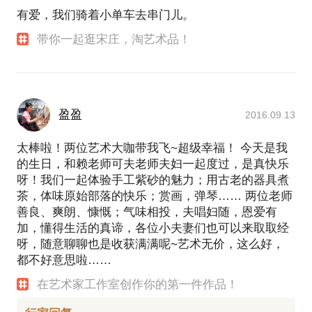
有爱，我们骑着小单车去串门儿。
带你一起逛宋庄，淘艺术品！
盈盈
2016.09.13
太棒啦！两位艺术大咖带我飞~超级幸福！ 今天是我
的生日，和赖老师可夫老师夫妇一起度过，是真快乐
呀！我们一起体验手工紫砂的魅力；用古老的器具煮
茶，体味原始部落的快乐；赏画，弹琴…… 两位老师
善良、爽朗、慷慨；气味相投，夫唱妇随，恩爱有
加，懂得生活的真谛，各位小夫妻们也可以来取取经
呀，随意聊聊也是收获满满呢~艺术无价，这么好，
都不好意思啦……
在艺术家工作室创作你的第一件作品！