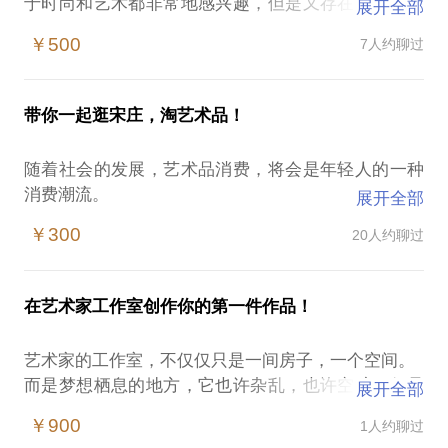
于时尚和艺术都非常地感兴趣，但是又存在一些共同
展开全部
的问题，大家往往会认为：
￥500
7人约聊过
时尚行业就是虚荣浮华的；
艺术家就是瞎忽悠人的；
不清楚中国文化复兴与手作潮流的现状是什么。
带你一起逛宋庄，淘艺术品！
在和其他的艺术家、策展人等专业人士交流的时候，
其实我常常会问他们一个问题：如何从“看不懂”当代
随着社会的发展，艺术品消费，将会是年轻人的一种
艺术开始提升自己？大部分的人会给我3个回答：
消费潮流。
展开全部
读艺术史；
在这样的情况下，艺术爱好者，近期希望购买一些艺
与艺术家交流；
￥300
20人约聊过
术品的朋友容易遭遇：
看更多的展览。
希望近距离接触到艺术家的生活和创作，缺乏渠道；
其实在国外的博物馆、美术馆除了各种语言的导览
在购买艺术品的时候有一定的盲目性；
器，也是有非常多的老师带着学生们在逛，一边观看
在艺术家工作室创作你的第一件作品！
除了天价艺术品，对其他艺术品的了解比较少。
展览一边交流。北京，就是一个巨大的艺术宝库，拥
宋庄作为艺术区，艺术人才集聚，已形成了北京乃至
有海量的博物馆和艺术区，可以说是一个艺术气息非
艺术家的工作室，不仅仅只是一间房子，一个空间。
中国规模最大、知名度最高的艺术家群落。这里分布
常浓厚的地方，非常值得好好逛一逛。
而是梦想栖息的地方，它也许杂乱，也许空旷，但是
展开全部
有众多艺术家工作室、美术馆。我与众多的艺术家和
在与很多奢侈品客户的合作中，积累一定的奢侈品品
令人神往。
策展人，保持良好的关系。
￥900
1人约聊过
牌建设和推广经验，具有一定的执行能力，无论是在
我们会发现越来越多的年轻人会希望拥有更多有创
我愿意与你分享的内容包括：