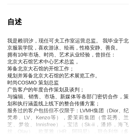
对于品牌的推广，还是视觉掌控能力，均有出色表
意、有设计感、有温度的产品，同时也越来越关注艺
帮助大家近距离接触艺术家的作品和创作过程；
现。而我会发现时尚确实与艺术息息相关，事实上，
术品的创作过程，甚至渴望有机会亲身去体验一下，
艺术是需要体验和感受的；
很多时尚品牌也经常与艺术馆合办展览。其实，随心
但是真正可以了解的渠道和机会并不多。
自述
挑选适合自己的艺术品。
所欲的生活，才是最大的奢侈品。
在这样的情况下，艺术爱好者容易遭遇：
PS.在选择与我见面前，请把你的问题更具体化。毕
我愿意与你分享的内容包括：
缺乏与艺术家交流的机会和空间；
竟一小时的谈话只能解决一个小问题。请把你的问题
如何开始学习艺术史，观看当代艺术展；
我是赖玥汐，现任可夫工作室运营总监。 我毕业于北
希望课程更加有趣和充满互动性；
提前发给我，方便我做更精确的准备，提升见面效
如何拍出时尚大片；
京服装学院，喜欢游泳、绘画，性格安静、善良。
能够因人而异，与学员的职业和爱好相关。
拥有10年市场、时尚、艺术从业经验，曾担任：
去哪里找艺术家聊天；
有一些参观过艺术家工作室的朋友，也会觉得是很棒
北京大石馆艺术中心艺术总监，
找到好玩的手作市集，买到有温度的手作礼品。
的体验，我希望可以将这份感受更加深一步，与你分
筹备北京大石馆的开馆工作；
只是坐在咖啡厅里聊天已经让我觉得不够有意思了，
享的内容包括：
规划并筹备北京大石馆的艺术展览工作。
我们可以约在一个艺术区，一边逛，一边聊聊艺术和
艺术家的创作过程到底是怎么样的？
时尚COSMO 策划总监
时尚。
在艺术家的引导下，了解如何才能创作属于自己的艺
广告客户的年度合作策划及谈判；
宋庄艺术区
术品。
与编辑、销售、市场、新媒体等各部门密切合作，策
今日美术馆
在创作的过程中会有什么样的体验？是愉快还是艰
划和执行涵盖线上线下的整合传播方案；
草场地艺术区
难，包含很多其他的感受。
服务过的客户包括但不仅限于：LVMH集团（Dior、纪
798艺术区
提供一定的空间和场地、工具。
梵希、LV、Kenzo等），爱茉莉集团（雪花秀、兰
侨福芳草地
芝、梦妆、Innisfree），宝洁（Sk-ii，潘婷，海飞
多种类型的创作形式：主要是架上作品和陶艺。
首都博物馆
丝，Olay），欧莱雅（HR，阿玛尼），联合利华（多
陶艺作品可以烧制成功，寄送回家，大概需要一个月