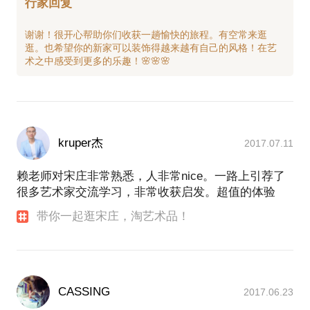
行家回复
答」向我提问！
（app用户第一步：截屏保存带有此二维码的页面；
谢谢！很开心帮助你们收获一趟愉快的旅程。有空常来逛
第二步：在微信“扫一扫”中打开相册；第三步，选中
逛。也希望你的新家可以装饰得越来越有自己的风格！在艺
kruper杰
2017.07.11
赖老师对宋庄非常熟悉，人非常nice。一路上引荐了
很多艺术家交流学习，非常收获启发。超值的体验
带你一起逛宋庄，淘艺术品！
CASSING
2017.06.23