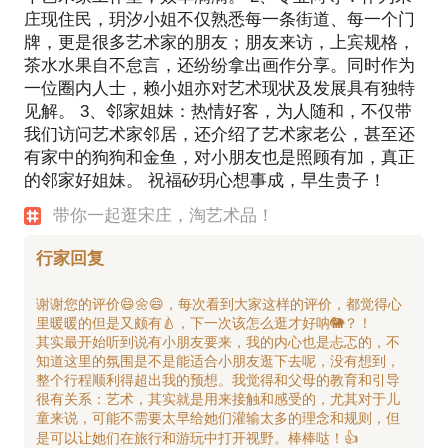
庄现住民，玥汐小姐不仅熟悉每一条街道、每一个门
牌，更是很多艺术家的朋友；朋友来访，上宾规格，
茶水水果自不怠言，还纷纷拿出画作分享。同时作为
一位圈内人士，赖小姐亦对艺术现状及发展具有独特
见解。 3、邻家姐妹：热情好客，为人随和，不仅带
我们访问艺术家邻居，还介绍了艺术家老公，甚至还
有家中的狗狗和金鱼，对小朋友也是照顾有加，真正
的邻家好姐妹。 祝福矽玥心想事成，早生贵子！
带你一起逛宋庄，淘艺术品！
行家回复
谢谢您的评价😄🌼😄，每次看到大家这样的评价，都觉得心
里暖暖的但是又颇有🍐，下一次该怎么逛才好呐🐘？！
其实最开始听到说有小朋友要来，我的内心也是忐忑的，不
知道这里的氛围是不是能适合小朋友逛下去呢，没有想到，
整个行程顺利得超出我的预想。我觉得和父母的教育和引导
很有关系：艺术，其实就是用来接触和感受的，尤其对于儿
童来说，可能不需要太早给她们灌输太多的理念和规则，但
是可以让她们在旅行和游玩中打开视野。棒棒哒！👍