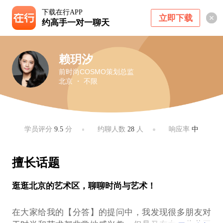
下载在行APP
立即下载
约高手一对一聊天
赖玥汐
前时尚COSMO策划总监
北京 ・ 不限
学员评分
9.5
分
约聊人数
28
人
响应率
中
擅长话题
逛逛北京的艺术区，聊聊时尚与艺术！
在大家给我的【分答】的提问中，我发现很多朋友对