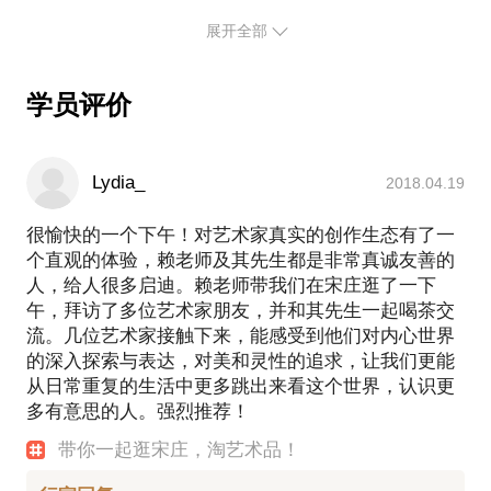
我们可以根据个人的喜好和需求，以及博物馆或者艺
芬、力士），汉高（施华蔻，丝蕴）等，奥迪，英菲
周期。
展开全部
尼迪，佳能，哈根达斯；也和众多国内客户有过良好
术馆正在进行的展览，选择一个艺术区；
可夫以及朋友们的工作室照片和一些作品的图片。
合作，包括护肤、时装、汽车、数码、食品等。
展览之前的沟通，展览过程的交流。
注意：本次课程为1天的体验课程。因为时间的问题，
通过与这些客户的合作，建立良好的客户关系，同时
只能创作小件简单作品，可以提前沟通创作作品内
学员评价
也积累一定的奢侈品品牌建设和推广经验，同时具有
容。
一定的执行能力，无论是在对于品牌的推广，还是视
10:00-12:00：艺术创作指导、交流时间；
觉掌控能力，均有出色表现。
12:00-14:00：自由午餐时间；
Lydia_
2018.04.19
我擅长：
14:00-18:00：艺术创作体验。
为品牌或者产品的推广制定有效的推广方案，最重要
很愉快的一个下午！对艺术家真实的创作生态有了一
的是了解客户的基本状况及实际需求，充分的沟通，
个直观的体验，赖老师及其先生都是非常真诚友善的
建立良好的合作机制；
人，给人很多启迪。赖老师带我们在宋庄逛了一下
作品的视觉把握，重要的是把握客户的定位，了解自
午，拜访了多位艺术家朋友，并和其先生一起喝茶交
己选择的摄影师、造型师、化妆师、模特的风格，组
流。几位艺术家接触下来，能感受到他们对内心世界
合对了才能出好的作品。
的深入探索与表达，对美和灵性的追求，让我们更能
绘画等等是很好的放松方式，能让心情舒展，当然还
从日常重复的生活中更多跳出来看这个世界，认识更
有其他的，插花、喝茶、需要经常换个节奏。 把每个
多有意思的人。强烈推荐！
客户都当成一个战壕里的伙伴，沟通起来比较有效！
希望我的经验能够帮到你。
带你一起逛宋庄，淘艺术品！
----
想对我了解更多，想预知话题“聊效”，欢迎来「分