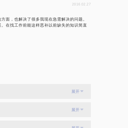
2016.02.27
的方面，也解决了很多我现在急需解决的问题。
展。在找工作前能这样恶补以前缺失的知识简直
展开
展开
展开