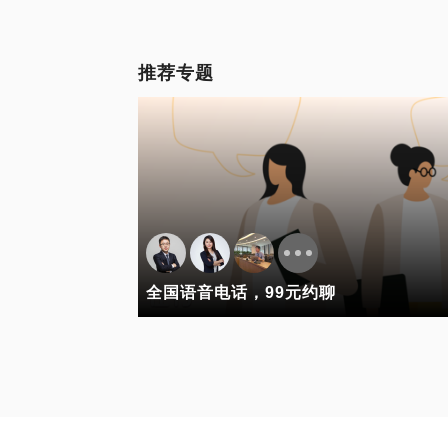
推荐专题
全国语音电话，99元约聊