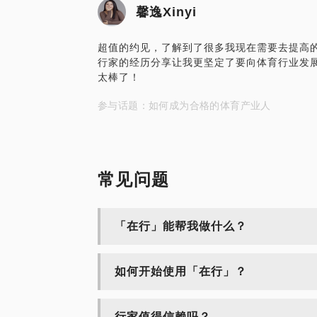
馨逸Xinyi
超值的约见，了解到了很多我现在需要去提高
行家的经历分享让我更坚定了要向体育行业发
太棒了！
参与话题：如何成为合格的体育产业人
常见问题
「在行」能帮我做什么？
如何开始使用「在行」？
行家值得信赖吗？