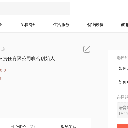
验
互联网+
生活服务
创业融资
教
北京
选择
技责任有限公司联合创始人
如何
0.0
高
如何
7
选择
语音
1对1
用户评价
（3）
常见问题