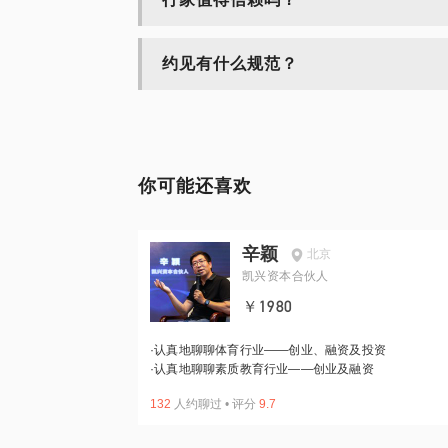
约见有什么规范？
你可能还喜欢
辛颖
北京
凯兴资本合伙人
￥1980
·
认真地聊聊体育行业——创业、融资及投资
·
认真地聊聊素质教育行业——创业及融资
132
人约聊过
•
评分
9.7