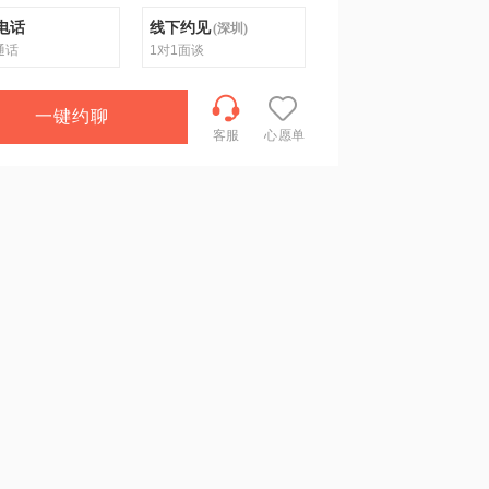
电话
线下约见
(
深圳
)
通话
1对1面谈
一键约聊
客服
心愿单