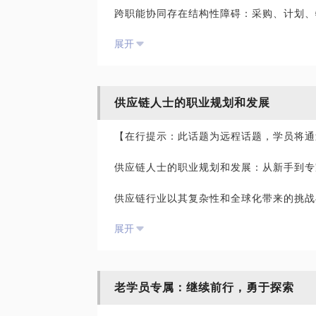
跨职能协同存在结构性障碍：采购、计划、
20年的职业生涯中，专注采购和供应链管
流程传导效率受限；采购角色偏执行、战略
只做一件事：通过不断学习、实践，进而全
展开
发的品类策略与中长期布局。
业标杆的差距，提升个人及团队能力。从具
经理，担任美国公司中国采购经理，负责国
供应商管理粗放化、不适应产业升级需求；
实施。从采购员做起，到获得美国供应管理
同开发、风险控制仍较薄弱。
购联合会采购专家、发表专业论文。
供应链人士的职业规划和发展
采购团队能力与组织发展脱节：团队执行力
自2016年底起，深度参与战略投资领域，
【在行提示：此话题为远程话题，学员将通
难以支撑战略性职能转型。
了投资咨询（现已更名为实业）公司，专注
别和规避潜在采购供应链风险，建设高效的
供应链人士的职业规划和发展：从新手到专
缺乏系统性“供应链视角”：采购各自为战
的柔性与韧性。
Don’t panic, dare to win!
供应链行业以其复杂性和全球化带来的挑战
涵盖了采购、计划、库存管理、物流等多个
数字化转型“有系统、无机制”：ERP、S
展开
供应链中断、环境变化等不确定性时，具备
环、信息化与管理机制脱节。
对于资深人士的建议：
这些问题，是伴随企业发展进入新阶段时的
1、战略思维与领导能力：除了丰富的行业
级、迈向高质量增长的必经之路。
老学员专属：继续前行，勇于探索
能力，以应对日益复杂的市场环境。保持对
流程改进，将有助于推动企业整体效率的提
价值主张：协同梳理、赋能提升、共建能力