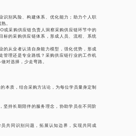
务领域中发挥更大的领导力，推动团队与组织
业识别风险、构建体系、优化能力；助力个人职
成熟。
EO或采购供应链负责人洞察采购供应链环节中的
并为未来的发展奠定更坚实的基础。作为你
目标的采购供应链体系，形成人员、流程、系统
为你们提供协助。
业的从业者认清自身能力模型，强化优势，形成
战，请随时联系我。我始终在这里，与你们
走管理还是专业路线？采购供应链行业的工作机
—做对选择，少走弯路。
后的本质，结合采购方法论，为每位学员量身定制
，坚持长期陪伴的服务理念，协助学员在不同阶
学员共同识别问题，拓展认知边界，实现共同成