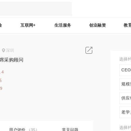
验
互联网+
生活服务
创业融资
教
深圳
选择
首席采购顾问
CE
.4
高
规模
39
供应
老学
选择
用户评价
（35）
常见问题