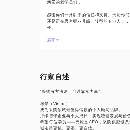
亲爱的老学员们，
2、个人核心竞争力：在供应链行业中取得
本质都在于：缺乏方法论、缺系统性、可持
通过不断强化这些能力，你才能在充满挑战
感谢你们一路以来的信任和支持。无论你们
将全面梳理当前采购与供应链体系中存在的
还是正在思考职业升级、转型的专业人士，
对于新人的建议：
字化与产业升级趋势，嵌入适配企业现阶段
长。
1、基础知识与实践经验：掌握扎实的基础
具包，支持企业实现从战术响应到战略驱动
能力更加关键。每一个供应链环节都可能影
程机制，助力企业形成长期竞争力。支持企
展开
事业的成功源于不断的探索与提升，职业发
汲取经验，并在复杂的环境中找到自己的定
心，为业务增长与产业升级提供坚实支撑。
们在采购和供应链管理上的卓越表现，也深
2、职业发展规划：如果你是刚踏入这一行
要。
应链领域的人士，关键要了解供应链的实际
Don’t panic, dare to win!
经验丰富的从业者交流、接受专业培训和咨
对CEO和联合创始人而言，战略采购和供
能。
正在考虑职业升级、转型的学员，未来的方
行家自述
些关键时刻，希望能够继续为你们提供专业
当前的挑战与机会：
面对成本控制、风险管理、数字化转型和技
“采购有方法论，可以靠实力赢”。
“老学员专属”话题，正是为了帮助你们在
深人士，都需要考虑如何应对这些挑战。对
合于自己的职能模块、提升技能并在公司站
愿景（Vision）
- 战略采购的升级与优化：在企业战略调
强化核心竞争力或规划职业转型都是重要的
成为采购领域最值得信赖的个人顾问品牌。
势？
持续陪伴企业与个人成长，实现稳健发展与价
- 供应链的风险管理与创新：如何在不确
基于20多年采购供应链从业经验和创业经
希望每位学员——无论是CEO，采购供应链
稳健发展？
路线图。
域走得更稳、更远、更自信。
- 职业转型与个人发展规划：如果你们正