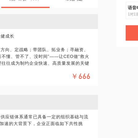
语音
1对1
稳健成长
抓方向、定战略；带团队、拓业务；寻融资、
不懂、管不了、没时间”——让CEO做“救火
理往往成为制约企业快速、高质量发展的关键
战，如何有效规避风险、优化采购流程、提
￥666
要课题。
风险，确保供应链的稳定性和可靠性。
，以实现成本的动态优化和控制。
与供应链体系通常已具备一定的组织基础与流
效率，以适应公司快速增长的需求。
加速的大背景下，企业正面临如下共性挑