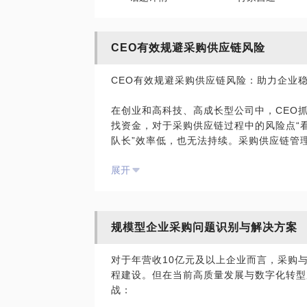
CEO有效规避采购供应链风险
CEO有效规避采购供应链风险：助力企业
在创业和高科技、高成长型公司中，CEO
找资金，对于采购供应链过程中的风险点“看
队长”效率低，也无法持续。采购供应链管
制约因素。面对市场波动、供应链中断等挑
展开
升供应链能力，是每位CEO必须解决的重
面对的主要问题包括：
规模型企业采购问题识别与解决方案
1、采购风险管理：识别和管理潜在的采购
2、成本控制：优化采购策略和供应链管理
对于年营收10亿元及以上企业而言，采购
3、能力提升：提高采购团队的业务能力和
程建设。但在当前高质量发展与数字化转型
战：
专业经验与服务