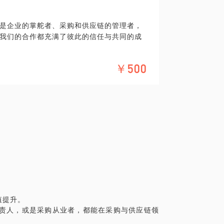
成功的关键在于个人能力的持续优化与积累。
续能力构建机制。
的领域中脱颖而出，持续创造价值。
是企业的掌舵者、采购和供应链的管理者，
问题与风险点，识别关键提升路径：结合数
我们的合作都充满了彼此的信任与共同的成
的发展策略；引入成熟采购方法论与策略工
知识固然重要，但培养快速适应和解决问题的
的转型；构建具备自我优化能力的人才与流
响最终结果，新人需要不断学习，从失败中
业将采购从“成本中心”转变为价值创造中
￥500
展同样如此。在与大家的交流中，见证了你
位。
知你们在事业道路上的每一个选择都至关重
业的新人，或者是想从其他行业转行到采购供
运作，明确自己的职业目标和兴趣所在。与
询可以帮助你快速适应新环境，提升相关技
应链管理直接影响着企业的核心竞争力。对于
向和规划则决定着个人的成长和发展。在这
的支持，与大家一同面对这些挑战。
能提升等多方面的压力，不论是新手还是资
事业与职业的道路上继续前行、勇于探索：
于供应链新手，如何快速融入行业、选择适
稳脚跟；对于供应链老兵，如何适应变化、
整中，如何通过精准的采购策略提升竞争优
课题。
值提升。
定性中保持供应链的韧性与创新，确保企业的
历，助你制定全面、多维度的职业规划和发展
负责人，或是采购从业者，都能在采购与供应链领
在思考职业的下一个阶段，我能帮助你们制定