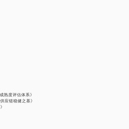
链成熟度评估体系》
筑供应链稳健之基》
障》