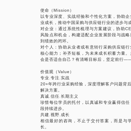
清晰的规划，找到最适合自己的方向。
Don’t panic, dare to win!
使命（Mission）
- 跨领域的领导力提升：如何在不同的业
以专业深度、实战经验和个性化方案，协助企
的成功？
业成长，推动中国采购与供应链行业的进步与
对企业：通过系统性梳理与方案建议，协助C
这些话题将帮助你们解决当前的实际问题，
风险点和机会，构建适配企业发展阶段与战略
们可以信赖的朋友，希望能在关键时刻继续
到绩效的闭环。
对个人：协助从业者或有意转行采购供应链行
你们有任何问题，或者想探讨新的机会和挑
核心能力；补齐短板，为未来成长积蓄力量。
一同探索事业和职业成功的更多可能性。
会是否适合自己？有清晰目标后，坚定前行—
Don’t panic, dare to win!
价值观（Value）
专业.专注.实战
20+年跨行业采购经验，深度理解客户问题背
解决方案。
真诚.信任.长期主义
珍惜每位学员的托付，以真诚和专业赢得信任
段持续进步。
共建.视野.成长
相信最好的咨询，不止于交付答案，而是与
长。