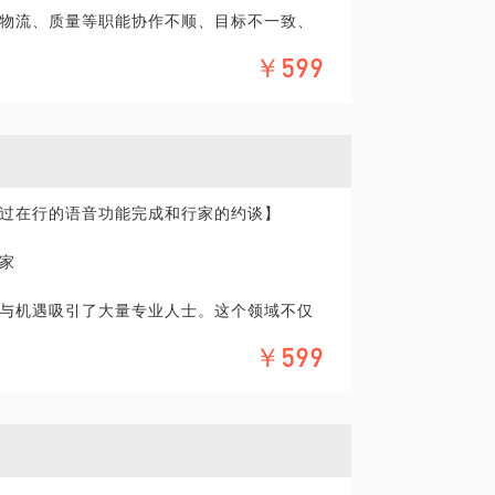
物流、质量等职能协作不顺、目标不一致、
理，积累了丰富的实战经验和行业知识。20年
牵引力不足；缺乏从企业战略与业务节奏出
面、深入了解采购和供应链价值，对比与行
￥599
体采购工作起步，到成为1千人德国工厂采购
内3万多人上市家电集团公司采购战略规划与
未建立供应商分级分类策略、绩效管理、协
协会注册采购经理认证，成为中国物流与采
强但缺乏方法论支持，人才发展路径不清，
与众多创业团队和投资人合作。2018年创立
过在行的语音功能完成和行家的约谈】
战略采购和采购模式解决方案。协助CEO识
专业团队，解决问题，为公司创造价值。
家
，未能在整个供应链网络中形成响应市场变化
与机遇吸引了大量专业人士。这个领域不仅
环节，还需要从业者在面对全球市场波动、
RM等系统已上线，但主数据不统一、流程不闭
￥599
卓越的应变能力和跨职能协作意识。
管理复杂化自然结果，更是应对产业转型升
经验，资深人士需要不断提升战略思维和领导
行业变化的敏锐度，积极参与供应链优化和
升。
。不同企业采购供应链问题各有具体表现，