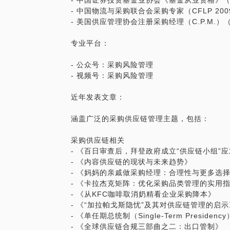
- 中国证券投资基金业协会《基金从业资格》（AM
- 中国物流与采购联合会采购专家（CFLP 2009
- 美国供应管理协会注册采购经理（C.P.M.）（I
专业平台：
- 公众号：采购风险管理
- 视频号：采购风险管理
近年发表文章：
涵盖广泛的采购供应链管理主题，包括：
采购供应链相关
- 《百日审查后，拜登政府成立“供应链小组”
- 《内容供应链的现状与未来趋势》
- 《妈妈的亲戚做采购经理：合理性与更多选
- 《卡拉杰克矩阵：优化采购品类管理的实用
- 《从KFC咖啡取消奶精看企业采购降本》
- 《“加拉帕戈斯隐忧”及其对供应链管理的启示
- 《单任期总统制（Single-Term Presid
- 《全球供应链合规三部曲之二：出口管制》