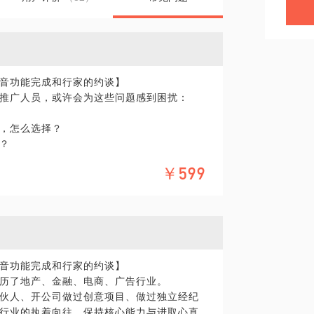
音功能完成和行家的约谈】
推广人员，或许会为这些问题感到困扰：
，怎么选择？
？
￥599
包括淘宝，京东，腾讯广点通，腾讯应用宝
提供帮助。
具体化。毕竟，一小时的谈话只能解决一个小问
精细的准备，提升见面效率。期待与你的见
音功能完成和行家的约谈】
历了地产、金融、电商、广告行业。
伙人、开公司做过创意项目、做过独立经纪
行业的执着向往，保持核心能力与进取心直