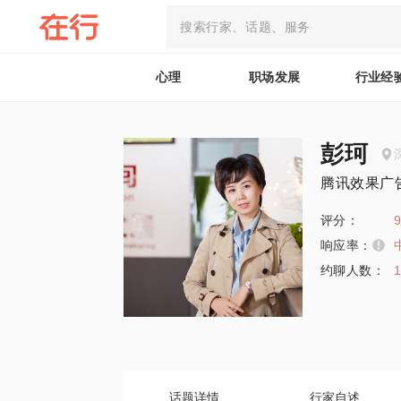
心理
职场发展
行业经
彭珂
腾讯效果广
评分：
9
响应率：
约聊人数：
话题详情
行家自述