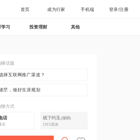
首页
成为行家
手机端
登录/注册
育学习
投资理财
其他
约聊话题
选择互联网推广渠道？
迷茫，做好生涯规划
约聊方式
电话
线下约见
(
深圳
)
通话
1对1面谈