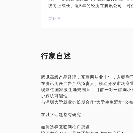
线向上成长。近5年的经历在腾讯公司，时
我于2006年时已接触生涯规划，时获首
互联网推广渠道优选
展开
级生涯规划导师资格，在深大进行在校学生
小时。
千聊平台分享：《经过人生的两个五年计划
可以与您探讨的话题包括：
生涯的第一次规划应该如何进行
行家自述
未入职场或初入职场的生涯定位
已入职场朋友的团队适应问题等
腾讯高级产品经理，互联网从业十年，入职腾
适合人群：
在腾讯历任广告产品负责人、移动分发市场商
现兼任国家级生涯规划师，目前一对一咨询小
大学生或者初入职场人士，
少踩坑可能性。
对目前的职涯状态迷茫面临难以选择的局面
与深圳大学就业办长期合作“大学生生涯坊”公
想转行进入互联网行业的“十字路口”人群
在以下话题都有研究：
咨询流程：
如何选择互联网推广渠道；
在正式见面之前，我会通过邮箱给您一份信