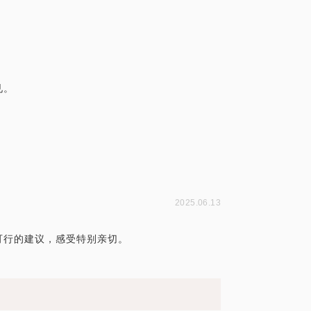
丰富度可以让见面咨询的效率提高数倍。
会酌情约见第二次。
厘清优先级
2025.06.13
可行的建议，感受特别亲切。