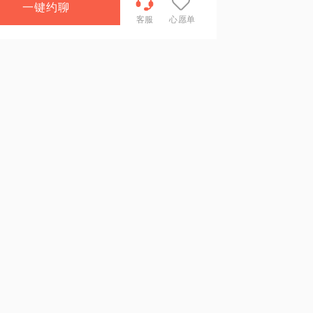
一键约聊
客服
心愿单