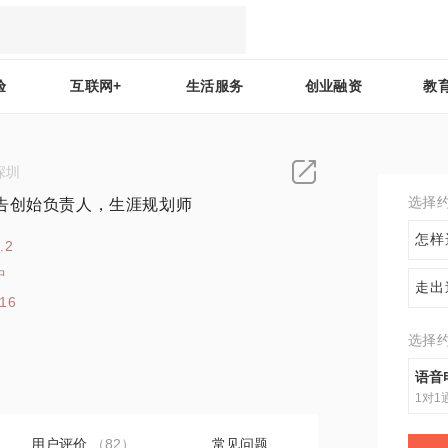
验
互联网+
生活服务
创业融资
教
深圳
选择
告创始负责人，生涯规划师
怎样
.2
中
走出
116
选择
语音
1对1
用户评价
（82）
常见问题