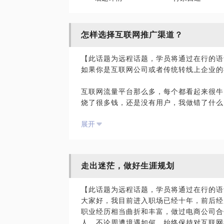
怎样选择互联网推广渠道？
【此话题为远程话题，学员将通过在行的语
如果你是互联网公司或者传统转线上企业的
互联网流量平台那么多，每个都看起来很牛
烧了很多钱，还是没有用户，我做错了什么
免费的资源很多，要不要用，要怎么用？
展开
买了一个硬广，没做好承接，钱又白花了！
我在互联网营销推广领域有十年经验，熟悉
等效果推广平台。相信在这些方面，能为你
走出迷茫，做好生涯规划
PS.在选择与我见面前，请把你的问题更
题。请把你的问题提前发给我，方便我做更
【此话题为远程话题，学员将通过在行的语
面！
大家好，我目前进入职场已经十年，前后经
职业经历相当曲折和丰富，做过电商公司合
人。不论周遭境遇如何，始终保持对互联网