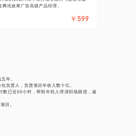
任腾讯效果广告高级产品经理。
届大学生生涯规划广东省冠军，目前已获得国家
￥599
咨询坊项目，目前一对一咨询小时数已近50
，我开始自带光芒》
讯五年。
业化负责人，负责项目年收入数十亿。
时数已近50小时，帮助年轻人理清职场困惑，减
，
益项目。
息收集表，以便我更好地了解您。