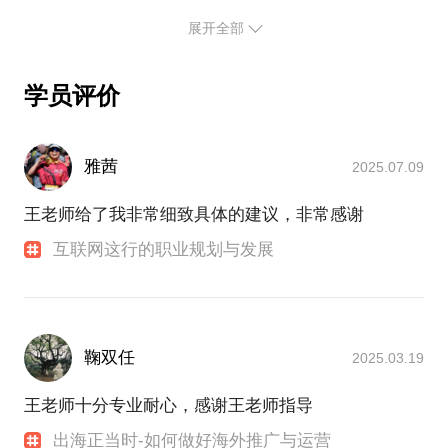
之后加入快手、字节等一线大厂，负责海外产品的战
如今互联网行业崛起，是否该选择互联网作为职业？
团队现状、问题与困惑，帮助梳理问题症结及人员管
展开全部
略规划与运营。多次的团队组建、业务启动和高竞争
又该选什么岗？
理体系，进而对症下药给出更针对性的建议；待首次
格局下的商业比拼中实战累积了业务管理与团队管理
沟通消化、操作后，可再进行第二次回访沟通0.5小时
的经验。
约见之前，可以先阅读我的公众号文章《我如何成为
学员评价
左右，根据学员操作情况，给予进一步咨询建议。
还曾创业从0-1定位市场、推广产品。在创业团队搭建
优秀的出海产品从业者？》和《职场新人的个人管理
和产品冷启动方面有一手实操经验。
当前作为企业业务顾问，在创业团队组建的咨询中，
创业辛苦，希望能尽我所能给予创业路上的勇者们一
雅茜
2025.07.09
累积帮助数十家企业诊断业务增长与团队架构解决方
些帮助：）
案；在职业规划与个人成长发展上，累积帮助100+年
王老师给了我非常细致具体的建议，非常感谢
轻人或求职或转型。
针对10～100人的初创公司，在团队角色和岗位设计
行家中科院心理所心理学背景，热爱分享、旅行与心
互联网这行的职业规划与发展
理学研究。三节课IP讲师，36kr特邀作者，实战与咨
询经验丰富。让我们从实践经验、用户心理等多方面
着手，一起聊聊。
公众号:
出海方向 「走出海吧」
鞠双任
2025.03.19
个人成长方向「D姐AI指北」
王老师十分专业耐心，感谢王老师指导
出海正当时-如何做好海外推广与运营