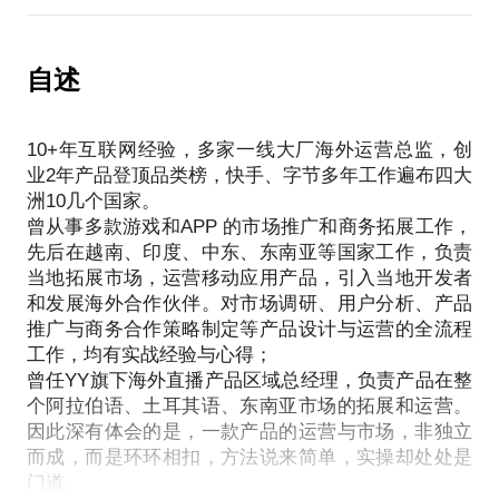
互联网行业感兴趣，如果你愿意提前做一些规划，如
经验，也不适合创业公司复制；创业公司需要真正了
约见之前，可以先阅读我的公众号文章《解决老板最
果你面临一些选择，亦或面临一些迷茫。欢迎你随时
解创业难点和痛点的朋友针对性的给出人员管理和组
关心的4个问题，助你做好海外用户增长》和《你为自
来和我聊一聊。职业规划这件事，我从大学开始就为
自述
织架构设计的解答。
己的产品做好战略规划了吗？》（公众号：走出海
自己和身边人在持续做着。学生时代作为学校职业规
划协会会长每天想着帮同学们多引入就业机会、做好
行家曾参与过3个初创团队的组建和管理，用亲身经历
10+年互联网经验，多家一线大厂海外运营总监，创
职场准备；工作之后又一头扎入互联网公司，做培
的痛点、弯路和经验，结合人力资源专业知识和创业
业2年产品登顶品类榜，快手、字节多年工作遍布四大
训、做HR、做管理、做业务；如今在在行，我希望能
实操能力为你逐步梳理实际公司的现状与症结，剖析
洲10几个国家。
够帮到更多怀有梦想和能力的你们，帮你们认清自
关键角色与核心环节，从而制定更适合于企业发展阶
曾从事多款游戏和APP 的市场推广和商务拓展工作，
己，做好选择，减少弯路。我们的会面更多会关于
段和业务需求的人员配置、组织架构、岗位角色。
先后在越南、印度、中东、东南亚等国家工作，负责
你，所以请先思考：我的专业，特长，兴趣，偏好是
根据团队情况，沟通中会涉及的内容：
当地拓展市场，运营移动应用产品，引入当地开发者
什么？我现在有什么困惑，期望和想了解的问题？我
如何设置公司组织架构才有效、合理、还能激励小伙
和发展海外合作伙伴。对市场调研、用户分析、产品
对职业发展有什么要求或梦想吗？以上，请提前认真
推广与商务合作策略制定等产品设计与运营的全流程
伴？
思考，用以更好的认清自己，找到方向
工作，均有实战经验与心得；
转变为一个公司管理者要了解的人员管理专业知识；
曾任YY旗下海外直播产品区域总经理，负责产品在整
初创团队如何做绩效管理与人员激励？
10年互联网工作经验，有较为丰富的企业内训与员工
个阿拉伯语、土耳其语、东南亚市场的拓展和运营。
如何确定团队中的核心岗位与核心人员？
管理经验；从大学期间开始接触职业规划话题，同时
因此深有体会的是，一款产品的运营与市场，非独立
而成，而是环环相扣，方法说来简单，实操却处处是
可结合心理学背景更有针对性的讲解
此课程根据几期沟通的进行了优化，优化后课程会包
门道。
含两次沟通：第一次沟通1.5小时左右，会系统的了解