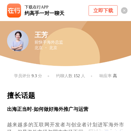
下载在行APP
立即下载
约高手一对一聊天
王芳
前快手海外总监
北京 ・ 北京
学员评分
9.3
分
约聊人数
152
人
响应率
高
擅长话题
出海正当时-如何做好海外推广与运营
越来越多的互联网开发者与创业者计划进军海外市