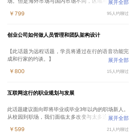
场。但是海外市场与国内市场不同，区域与国家如此
展开全部
多，各个国家语言与国情又不同，容易遭遇的问题包
￥799
95人约聊过
括：如何制定有针对性且高效的推广运营策略？海外
推广的渠道、平台、方式有哪些？推广与运营工作如
何配合产品研发阶段才能更高效节约？推广过程中又
创业公司如何做人员管理和团队架构设计
有哪些门道与技巧？如何将有限的成本花在刀刃上，
获得最大化的投入效益？我曾做过的产品中，有超过2
【此话题为远程话题，学员将通过在行的语音功能完
亿海外用户的应用商店mobogenie，有全球活跃用户
成和行家的约谈。】
展开全部
最多的直播平台Bigo Live，作为经历过游戏海外发
创业者在创业的过程中，随着团队不断壮大，从扁平
行，工具型产品及内容类产品海外推广营销几波出海
￥800
15人约聊过
管理到组织架构设计越来越成为创始人和管理者的难
浪潮的经历着，以亲身经验与总结，为您深入分析产
题：
品适合的推广与运营策略，减少吃亏与弯路，助您的
总觉得该做的工作很多，需要的人也很多，但是作为
产品精准投入市场！
互联网这行的职业规划与发展
创业公司资金有限，如何筛选出当前最重要的岗位、
从而合理的设定团队人员数量和部门配置？
5年以上海外产品的运营与推广经验；经历过游戏、工
此话题建议面向即将毕业或毕业3年以内的职场新人。
如何吸引优秀人才加入、然后激励现有人员？
具、直播、短视频等几大风口行业；
从校园到职场，我们面临太多改变与太多选择。社会
展开全部
这都是每个创业团队都会面临的问题。
上的行业、公司、岗位如此繁多，而我，又到底适合
大企业结构复杂、层级分明、员工众多，不适合创业
￥599
21人约聊过
海外市场的广阔蓝海，你的产品准备好了吗？
哪个方向？哪个岗位？如果你热爱互联网，如果你对
公司效仿；咨询公司模式传统、收费昂贵、缺乏实际