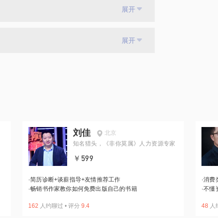
展开
展开
刘佳
北京
知名猎头，《非你莫属》人力资源专家
￥599
·
简历诊断+谈薪指导+友情推荐工作
·
消费
·
畅销书作家教你如何免费出版自己的书籍
·
不懂
162
人约聊过
•
评分
9.4
48
人