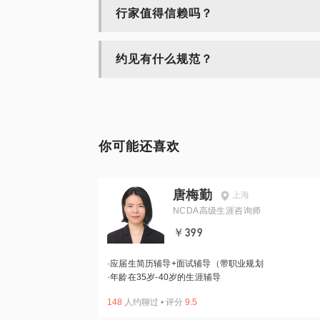
行家值得信赖吗？
约见有什么规范？
你可能还喜欢
唐梅勤
上海
NCDA高级生涯咨询师
￥399
·
应届生简历辅导+面试辅导（带职业规划
·
年龄在35岁-40岁的生涯辅导
148
人约聊过
•
评分
9.5