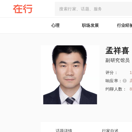
心理
职场发展
行业经
孟祥喜
副研究馆员
评分：
1
响应率：
约聊人数：
话题详情
行家自述