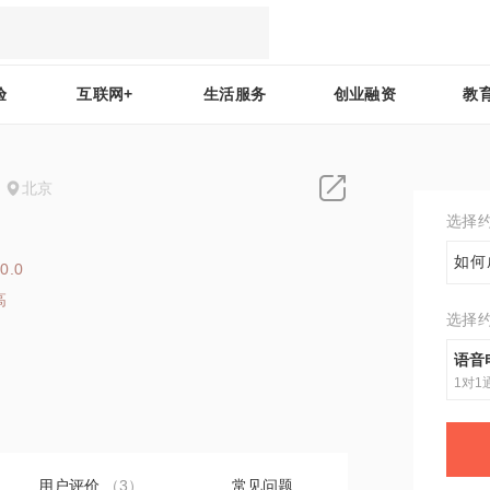
验
互联网+
生活服务
创业融资
教
北京
选择
如何
0.0
高
选择
8
语音
1对1
用户评价
（3）
常见问题