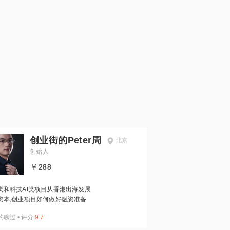
创业街的Peter周
北京
创始人
￥288
类和科技AI类项目从香港出海发展
资本,创业项目如何做好融资准备
约聊过
•
评分
9.7