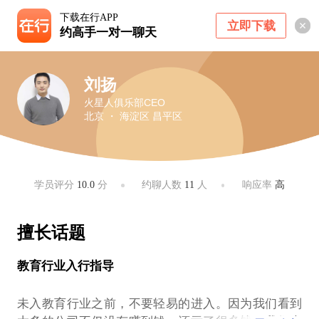
下载在行APP
立即下载
约高手一对一聊天
刘扬
火星人俱乐部CEO
北京 ・ 海淀区 昌平区
学员评分
10.0
分
约聊人数
11
人
响应率
高
擅长话题
教育行业入行指导
未入教育行业之前，不要轻易的进入。因为我们看到