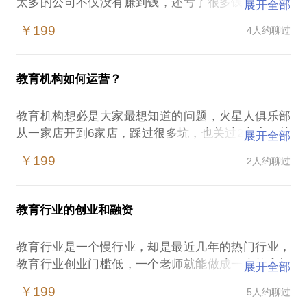
太多的公司不仅没有赚到钱，还亏了很多钱。我们也
展开全部
遇到了很多小白想要加盟我们，大家都认为教育门槛
￥199
4人约聊过
不高，只要有场地有老师就可以开始了。但是教育行
业真的没有那么简单，小到校区选址，大到校区管理
都有很多学问。火星人虽然在北京开了6家校区，但这
教育机构如何运营？
也是优胜劣汰后剩下的。全国我们也拥有1100家合作
机构。
教育机构想必是大家最想知道的问题，火星人俱乐部
我将为你把脉
从一家店开到6家店，踩过很多坑，也关过2家店，关
展开全部
看看你所拥有的资源是否合适进入教育行业？
店的原因有很多，如何避开这些坑非常关键。
￥199
2人约聊过
那么教育机构应该如何运营呢？
如何用产品破解流量问题
是否必须买流量
教育行业的创业和融资
什么样的流量是最有效的
教育行业是一个慢行业，却是最近几年的热门行业，
教育行业创业门槛低，一个老师就能做成一个教育机
展开全部
构，但是要做成一个大公司却又很难。
￥199
5人约聊过
我是否应该选择教育行业作为创业项目？