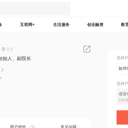
验
互联网+
生活服务
创业融资
教
北京
选择
创始人、副院长
如何
.7
中
选择
3
语音
1对1
用户评价
（3）
常见问题