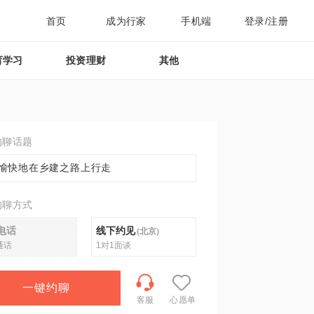
首页
成为行家
手机端
登录/注册
育学习
投资理财
其他
约聊话题
愉快地在乡建之路上行走
约聊方式
电话
线下约见
(
北京
)
通话
1对1面谈
一键约聊
客服
心愿单