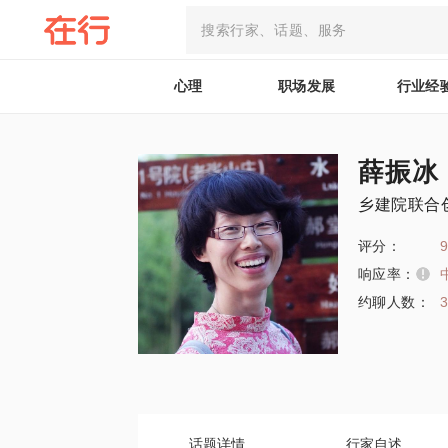
心理
职场发展
行业经
薛振冰
乡建院联合
评分：
9
响应率：
约聊人数：
话题详情
行家自述