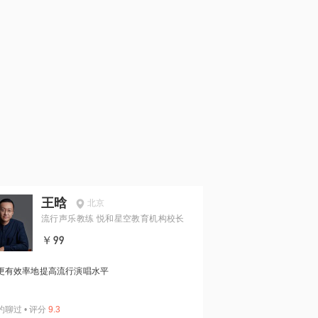
王晗
北京
流行声乐教练 悦和星空教育机构校长
￥99
更有效率地提高流行演唱水平
约聊过
•
评分
9.3