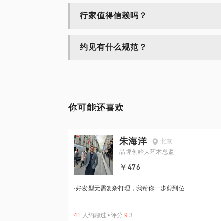
行家值得信赖吗？
约见有什么规范？
你可能还喜欢
朱海洋
北京
品牌创始人艺术总监
￥476
·
好发型无需复杂打理，我帮你一步剪到位
41
人约聊过
•
评分
9.3