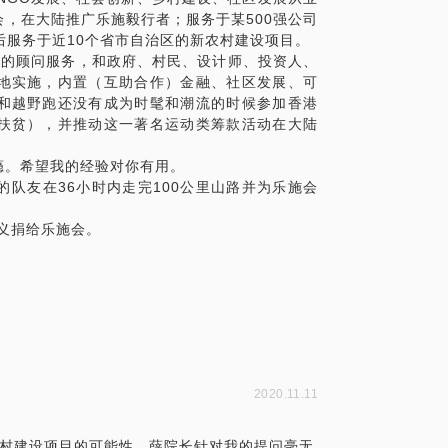
，在大陆推广乐施毅行者；服务于某500强公司
后服务于近10个省市自治区的新农村建设项目。
面的顾问服务，和政府、村民、设计师、投资人、
地实施，内置（互助合作）金融、社区发展、可
和越野跑还没有成为时髦和潮流的时候参加香港
扶贫），并推动这一著名运动类筹款活动在大陆
瘾。希望我的经验对你有用。
的队友在36小时内走完100公里山路并为乐施会
名义捐给乐施会。
2020.11.11
乡村建设项目的可能性。薛院长针对我的提问毫无