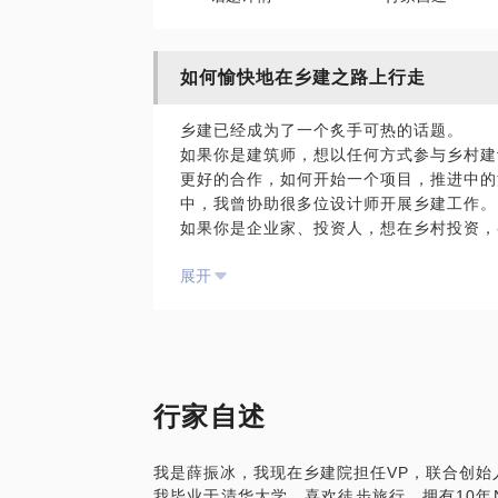
如何愉快地在乡建之路上行走
乡建已经成为了一个炙手可热的话题。
如果你是建筑师，想以任何方式参与乡村建
更好的合作，如何开始一个项目，推进中的
中，我曾协助很多位设计师开展乡建工作
如果你是企业家、投资人，想在乡村投资，
工作的经验以及那些不经意会掉进去的坑
展开
如果你是负责农村工作的政府官员，我也可
地方政府在新农村建设中的成功与失败，分
法。
当然，如果你需要系统性的服务，也可以直
一年中多半的时间在不同的乡村工作，乡村
多人，也希望对你有一点价值。
行家自述
我是薛振冰，我现在乡建院担任VP，联合创始
我毕业于清华大学，喜欢徒步旅行，拥有10年