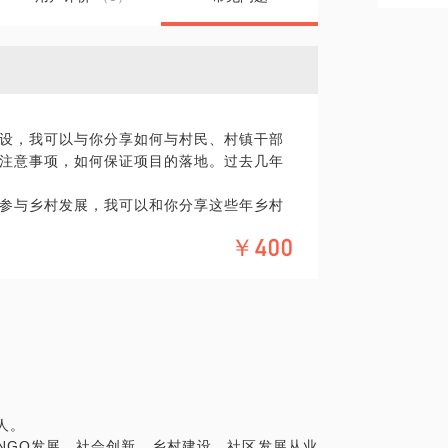
设，我可以与你分享如何与村民、村镇干部
注意事项，如何保证项目的落地。过去几年
。
参与乡村发展，我可以和你分享这些年乡村
。
￥400
以与你谈谈，讲讲这些年我见过、经历过的
享以内置金融为切入点的新农村建设的方
接找我所在的机构商谈项目合作。
工作中经历了很多教训，我的经验帮助了很
人。
NGO发展、社会创新、乡村建设、社区发展从业