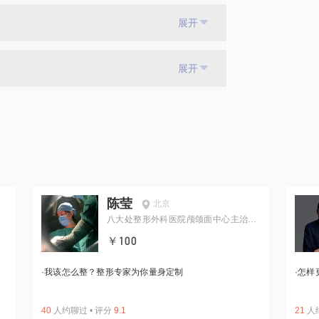
展开
展开
陈莹
北京
八大处整形外科医院颅颌面中心主治医
生
￥100
·
我该怎么整？整形专家为你量身定制
·
怎样
40
人约聊过
•
评分
9.1
21
人