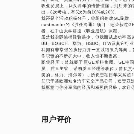
职业发展上，从头两年的懵懵懂懂，到后来的
出，8次考核，有5次为前10%或20%。
我还是个活动积极分子，曾组织创建GE跑群、
oastmaster的《胜任沟通》项目；还荣获过
者，在中山大学讲授《职业启航》课程。
虽然我实际跳槽经验很少，但我面试成功率高达80
BB、BOSCH、华为、HSBC、ITW及其它行
我拥有非常强的执行力并一直以结果为导向，努力提高自己的
作职责的不断扩大中，收入也不断提高。
职业经历：曾就职于原GE塑料集团、GE中
员、质量主管、采购质量经理等职位；曾负责5
美的、格力、海尔等），所负责项目年采购超1
任职于某欧洲知名汽车安全产品公司，负责亚
我愿意与你分享我的经历和积累的经验，欢迎
用户评价