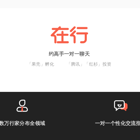
约高手一对一聊天
「果壳」孵化
「腾讯」「红杉」投资
数万行家分布全领域
一对一个性化交流