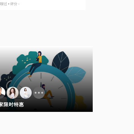
聊过
•
评分
-
家限时特惠