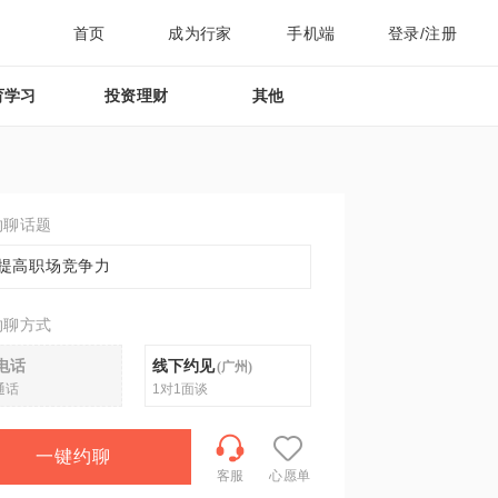
首页
成为行家
手机端
登录/注册
育学习
投资理财
其他
约聊话题
提高职场竞争力
约聊方式
电话
线下约见
(
广州
)
通话
1对1面谈
一键约聊
客服
心愿单