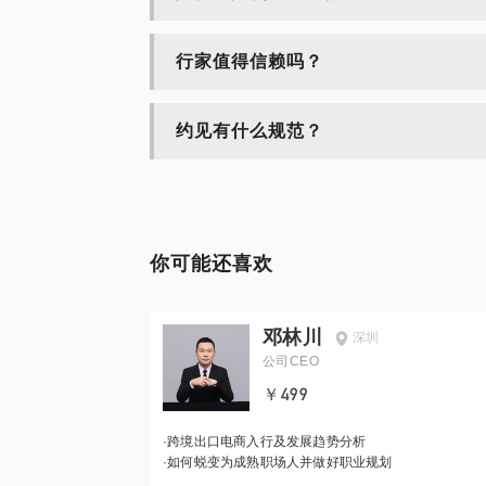
行家值得信赖吗？
约见有什么规范？
你可能还喜欢
邓林川
深圳
公司CEO
￥499
·
跨境出口电商入行及发展趋势分析
·
如何蜕变为成熟职场人并做好职业规划