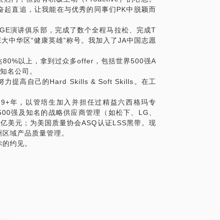
奋起直追，让我能在与优秀的同事们PK中脱颖而
GE演讲俱乐部，完成了数个全程马拉松、完成T
GE大中华区“健康英雄”称号。我加入了JA中国志愿
%以上，拿到过众多offer，包括世界500强A
业知名公司。
Hard Skills & Soft Skills。在工
国9+年，以管培生加入并担任过精益六西格玛专
00强及知名的战略供应商管理（如松下、LG、
亿美元；为美国质量协会ASQ认证LSS黑带。现
洲区域产品质量管理。
你的约见。