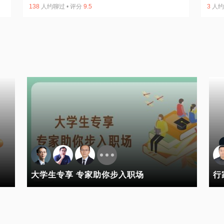
138
人约聊过
•
评分
9.5
3
人约
大学生专享 专家助你步入职场
行