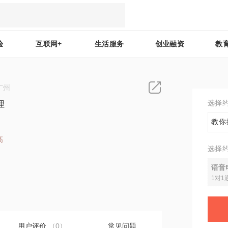
验
互联网+
生活服务
创业融资
教
广州
选择
理
教你
高
选择
1
语音
1对1
用户评价
（0）
常见问题