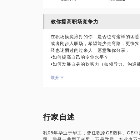
教你提高职场竞争力
在职场摸爬滚打的你，是否也有这样的困惑
或者刚步入职场，希望能少走弯路，更快实现
经也迷惘过的过来人，愿意和你分享：
•如何提高自己的专业水平？
•如何发展自身的软实力（如领导力、沟通
•工作之外，如何花时间提高自己，助职业
展开
行家自述
我08年毕业于华工，曾任职原GE塑料、GE
司。我是一典型工科男，不是学霸，专业也不太热