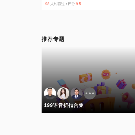
98
人约聊过
•
评分
9.5
推荐专题
199语音折扣合集