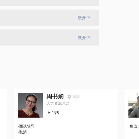
展开
展开
周书娴
深圳
人力资源总监
￥199
·
面试辅导
·
集成
·
取消