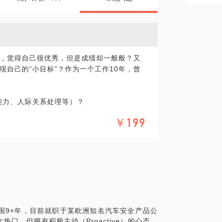
，觉得自己很优秀，但是成绩却一般般？又
自己的“小目标”？作为一个工作10年，曾
能力、人际关系处理等）？
发展一臂之力？
￥199
中国9+年，目前就职于某欧洲知名汽车安全产品公
门，但拥有积极主动（Proactive）的心态。