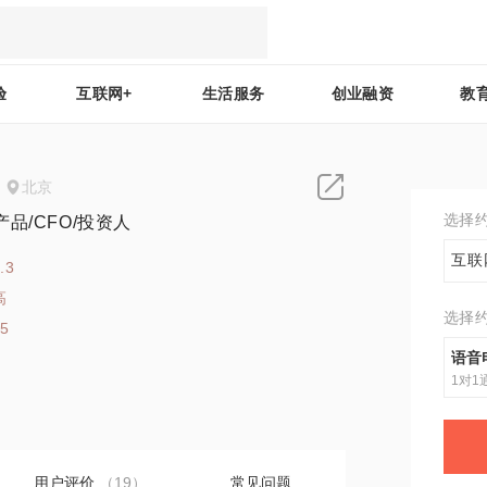
验
互联网+
生活服务
创业融资
教
北京
选择
品/CFO/投资人
互联
.3
高
选择
25
语音
1对1
用户评价
（19）
常见问题