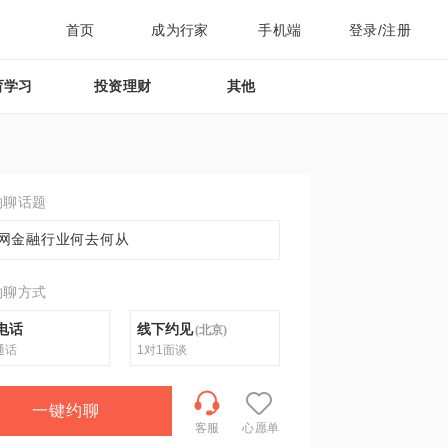
首页
成为行家
手机端
登录/注册
育学习
投资理财
其他
约聊话题
网金融行业何去何从
约聊方式
电话
线下约见
(
北京
)
通话
1对1面谈
一键约聊
客服
心愿单