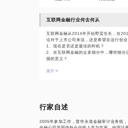
互联网金融行业何去何从
互联网金融从2014年开始野蛮生长，在2
论对于上市公司来说，还是希望在这行创业
1、现在是否还是最佳的时机？
2、在互联网金融的众多细分中，哪些细分
掘的意义？
3、在今天的大环境下创业互联网金融，哪
展开
已经过去的2018年和即将过去的2019
会以这个行业从业超过十年的经历，分享行
景对行业的综合影响，希望这些经验可以帮
行家自述
2005年参加工作，普华永道金融审计业务线
金融公司等国内外企业的上市与年审，中国注