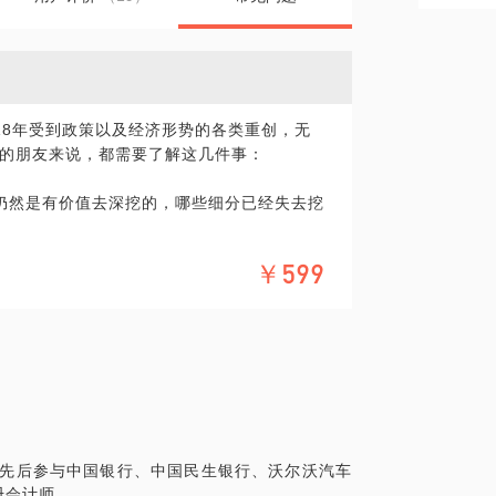
018年受到政策以及经济形势的各类重创，无
的朋友来说，都需要了解这几件事：
仍然是有价值去深挖的，哪些细分已经失去挖
些监管的红线是你必须知道的？
￥599
年都是艰难的，未来互联网金融将何去何从？我
业自身的发展规律，以及当前国情和政策背
大家把前路看的更清楚。
，先后参与中国银行、中国民生银行、沃尔沃汽车
册会计师。