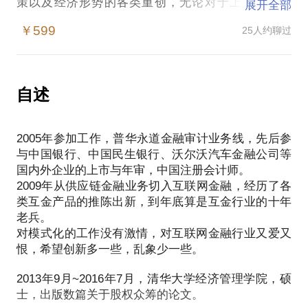
策以及经济形势的各类重创，无论对于上市公司来
展开全部
说，还是希望在这行创业的朋友来说，都需要了解这
￥599
25人约聊过
几件事：
1、现在是否还是最佳的时机？
2、在互联网金融的众多细分中，哪些细分仍然是有价
值去深挖的，哪些细分已经失去挖掘的意义？
自述
3、在今天的大环境下创业互联网金融，哪些监管的红
线是你必须知道的？
2005年参加工作，普华永道金融审计业务线，先后参
已经过去的2018年和即将过去的2019年都是艰难的，
与中国银行、中国民生银行、沃尔沃汽车金融公司等
未来互联网金融将何去何从？我会以这个行业从业超
国内外企业的上市与年审，中国注册会计师。
过十年的经历，分享行业自身的发展规律，以及当前
2009年从供应链金融业务切入互联网金融，经历了各
国情和政策背景对行业的综合影响，希望这些经验可
类互金产品的推陈出新，到年底算是互金行业的十年
老兵。
对模式化的工作没有激情，对互联网金融行业又爱又
恨，希望创新多一些，乱象少一些。
2013年9月~2016年7月，清华大学经济管理学院，硕
士，出版数篇关于股权众筹的论文。