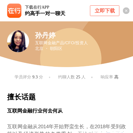
下载在行APP
立即下载
约高手一对一聊天
孙丹婷
互联网金融产品/CFO/投资人
北京 ・ 朝阳区
学员评分
9.3
分
约聊人数
25
人
响应率
高
擅长话题
互联网金融行业何去何从
互联网金融从2014年开始野蛮生长，在2018年受到政