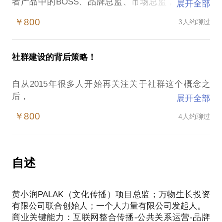
者产品中的BOSS、品牌总监、市场总监，或许会为
展开全部
这些问题感到困扰：
￥800
3人约聊过
当下品牌建设的新趋势？
到底如何做有效的品牌传播动作？
客户群体社群化运营应该如何做？
社群建设的背后策略！
我在品牌管理咨询有5年经验，擅长品牌建设、项目包
装、公关传播。相信在这些方面，能为你提供帮助。
自从2015年很多人开始再关注关于社群这个概念之
愿意与你交流的内容包括：
后，
展开全部
品牌建设、项目包装；
各种微信群起来了，各种概念出来了，各种聚会有
公关传播；
￥800
4人约聊过
了！
社群运营。
但是粘性差，核心产品转化弱，最后变成死群，没有
PS.在选择与我见面前，请把你的问题更具体化。毕
发展。
竟，一小时的谈话只能解决一个小问题。请把你的问
到底社群是什么？我认为微信群只是一个对于虚拟的
自述
题提前发给我，方便我做更精细的准备，提升见面效
社群的表现方式，正在社群的价值在于核心的用于到
达高度粘性之后对于集体的价值高度认同之后产生的
黄小润PALAK（文化传播）项目总监；万物生长投资
集体价值。
有限公司联合创始人；一个人力量有限公司发起人。
这种集体价值社群由内对外，不仅限于传播或者销售
商业关键能力：互联网整合传播-公共关系运营-品牌
转化！中国经济的大体下行改变了企业对营销转化的