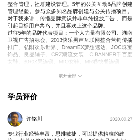
整合管理，社群建设管理。5年的公关互动&品牌创建
要求，强关系传播会是下一个议题！社群媒体即将到
管理经验。参与众多知名品牌创建与公关传播项目。
来！
对于我来讲，传播品牌意识并非单纯投放广告， 而是
在这样的情况下，需要客户维护，销售渠道开拓的各
引起目标用户共鸣，并且喜欢上这个品牌。
种行业容易遭遇：
过往5年的品牌代表项目：一个人力量有限公司、湖南
客户拓展无无力；
卫视广告招标会、2013快乐男声互联网整合营销传播
销售渠道拓展无力；
推广、弘阳欢乐世界、DreamEX梦想速达、JOC珠宝
营销内容无人关注。
饰品、良品铺子、CRZ潮流女装、C.BANNER千百度
我在一个人力量有限公司（跨界精英资源平台）创始
人。一个活动单条视频传播量可达300w，可以在群内
展开全部
找到200w金额的项目，群活动2天时间筹到6位数的资
金。一个人力量有限，一群人力量无限。中国最大小
圈子。
学员评价
我愿意与你分享的内容包括：
中国首批发起社群概念到现在的趋势；
我是如何45天内零元发起一个全国大型活动的；
许铭川
2020.09.27
为何我社群的成员会给我6位数的金额做活动？
P.S.:在选择与我见面前，请把你的问题更具体化。毕
专业行业经验丰富，思维敏捷，可以提供精准的建
竟一小时的谈话只能解决一个小问题。请把你的问题