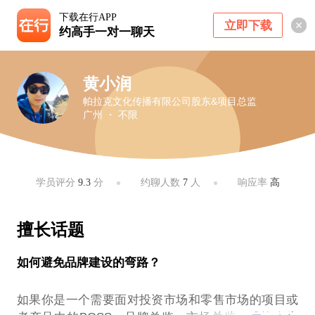
下载在行APP
立即下载
约高手一对一聊天
黄小润
帕拉克文化传播有限公司股东&项目总监
广州 ・ 不限
学员评分
9.3
分
约聊人数
7
人
响应率
高
擅长话题
如何避免品牌建设的弯路？
如果你是一个需要面对投资市场和零售市场的项目或