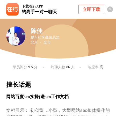
下载在行APP
立即下载
约高手一对一聊天
陈佳
易车社区高级总监
北京 ・ 全市
学员评分
9.5
分
约聊人数
86
人
响应率
高
擅长话题
网站百度seo实操(送seo工作文档
文档展示： 初创型，小型，大型网站seo整体操作的