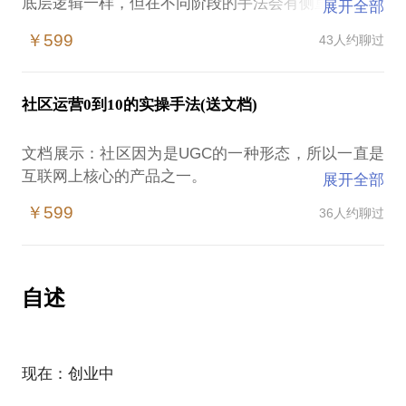
底层逻辑一样，但在不同阶段的手法会有侧重。
展开全部
搜索引擎的月活达7亿，目前只有通过SEO手法可以
￥599
43人约聊过
免费拿到这7亿中的用户，并且把这些用户直接带到自
己的网站或个人号上，用户二次营销的空间非常大，
所以从获取用户的单价和用户的质量来看，SEO价值
社区运营0到10的实操手法(送文档)
都是非常大的。
很多同学会碰到一些困扰：
文档展示：社区因为是UGC的一种形态，所以一直是
如：
互联网上核心的产品之一。
展开全部
1. 提升网站的权重就是多发外链，多发站内站外文章
谈到社区，要从早期的BBS开始，像天涯和猫扑到现
吗？
￥599
36人约聊过
在的小红书等，社区的表现形式及产品功能都在进行
2.搜索引擎排名机制和优化规则，各大搜索引擎蜘蛛
着迭代，但运营本质上未有变化，只是在产品层有些
爬行的规律及原则
差异与微创新
3.SEO第一步需要布局关键词，关键词如何布局，是
和一些社区运营同学交流，发现很多运营同学对
自述
指文案中出现关键词，还是tdk中的关键词，密度？
社区运营的定位（如：产品体系，内容体系，用户体
............
系，活动体系）出现误区。
其它SEO已经经历过至少15年的发展，方法挺成
这样在业务0-1的过程中一定出不来效果。
熟的，这些问题都有标准答案。
现在：创业中
可能也会碰到一些问题如：
我自己总结SEO分为3大体系：
1：社区的分端运营有区别吗？ APP M站 小程序