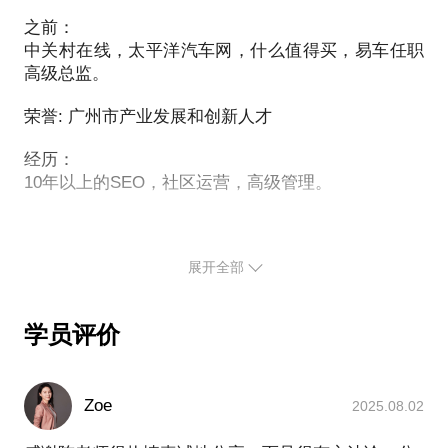
1. 产品
2：社区在不同阶段的主要目标和发展方向及打法逻辑
之前：
2. 栽体
........
中关村在线，太平洋汽车网，什么值得买，易车任职
3. 外链
当这些问题放整个社区来看时就有标准答案，社区运
高级总监。
所有seo元素都被这几个体系包含，这几个体系
营是个整体，希望通过自己的经验可以对社区运营的
手法适用包括百度，搜狗等所有搜索引擎手法，我可
荣誉: 广州市产业发展和创新人才
同学有帮助。
以系统性分享这几个体系的操作步骤。
本次沟通是如何把垂类社区做起来包括：
经历：
1.垂直社区能做起来的条件
沟通方式：用文档展示要说的内容
10年以上的SEO，社区运营，高级管理。
2.社区中常见的5种类型用户运营
沟通文档：聊完提供该项目相关的所有文档
3.操作顺序
文档包括：seo框架，seo提词规范，seo基本规范培
4.kol的运营
展开全部
我可以系统性的分享以上几点，包括我自己总结出来
的观点及我经历过的相关项目，再结合咨询人的业务
来聊。
学员评价
沟通方式：用文档展示要说的内容
Zoe
2025.08.02
沟通文档：聊完提供该项目相关的所有文档
文档包括：垂直社区运营，社区团队架构，kol运营，