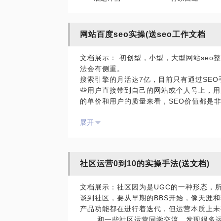
网站百度seo实操(送seo工作文档
文档展示： 初创型，小型，大型网站seo
法会有侧重。
搜索引擎的月活达7亿，目前只有通过SE
些用户直接带到自己的网站或个人号上，用
的单价和用户的质量来看，SEO价值都是
很多同学会碰到一些困扰：
展开
如：
1. 提升网站的权重就是多发外链，多发站
2.搜索引擎排名机制和优化规则，各大搜
3.SEO第一步需要布局关键词，关键词如
社区运营0到10的实操手法(送文档)
关键词，密度？
............
文档展示：社区因为是UGC的一种形态，
其它SEO已经经历过至少15年的发展
谈到社区，要从早期的BBS开始，像天涯
我自己总结SEO分为3大体系：
产品功能都在进行着迭代，但运营本质上未
1. 产品
和一些社区运营同学交流，发现很多运
2. 栽体