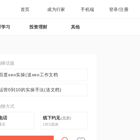
首页
成为行家
手机端
登录/注册
育学习
投资理财
其他
约聊话题
百度seo实操(送seo工作文档
运营0到10的实操手法(送文档)
约聊方式
电话
线下约见
(
北京
)
通话
1对1面谈