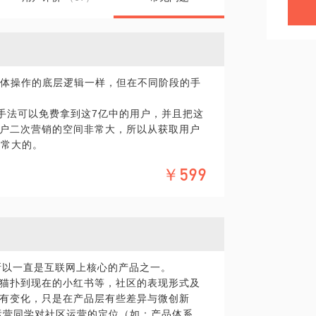
整体操作的底层逻辑一样，但在不同阶段的手
O手法可以免费拿到这7亿中的用户，并且把这
户二次营销的空间非常大，所以从获取用户
非常大的。
￥599
内站外文章吗？
索引擎蜘蛛爬行的规律及原则
何布局，是指文案中出现关键词，还是tdk中的
所以一直是互联网上核心的产品之一。
，方法挺成熟的，这些问题都有标准答案。
和猫扑到现在的小红书等，社区的表现形式及
有变化，只是在产品层有些差异与微创新
营同学对社区运营的定位（如：产品体系，