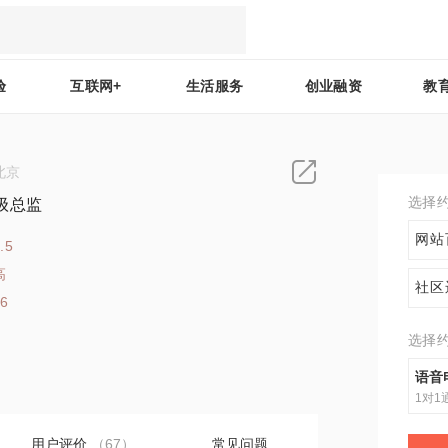
验
互联网+
生活服务
创业融资
教
北京
选择
级总监
网站
.5
高
社区
86
选择
语音
1对1
用户评价
（67）
常见问题