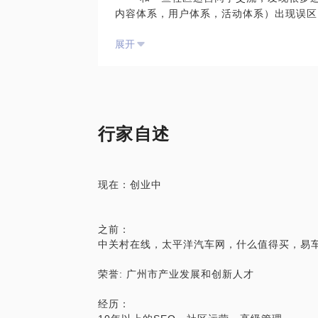
内容体系，用户体系，活动体系）出现误区
3. 外链
这样在业务0-1的过程中一定出不来效果。
所有seo元素都被这几个体系包含，这
展开
可能也会碰到一些问题如：
索引擎手法，我可以系统性分享这几个体系
1：社区的分端运营有区别吗？ APP M站 
2：社区在不同阶段的主要目标和发展方向
沟通方式：用文档展示要说的内容
........
沟通文档：聊完提供该项目相关的所有文档
当这些问题放整个社区来看时就有标准答案
文档包括：seo框架，seo提词规范，se
可以对社区运营的同学有帮助。
行家自述
本次沟通是如何把垂类社区做起来包括：
1.垂直社区能做起来的条件
2.社区中常见的5种类型用户运营
现在：创业中
3.操作顺序
4.kol的运营
我可以系统性的分享以上几点，包括我自己
之前：
结合咨询人的业务来聊。
中关村在线，太平洋汽车网，什么值得买，易
荣誉: 广州市产业发展和创新人才
沟通方式：用文档展示要说的内容
沟通文档：聊完提供该项目相关的所有文档
经历：
文档包括：垂直社区运营，社区团队架构，k