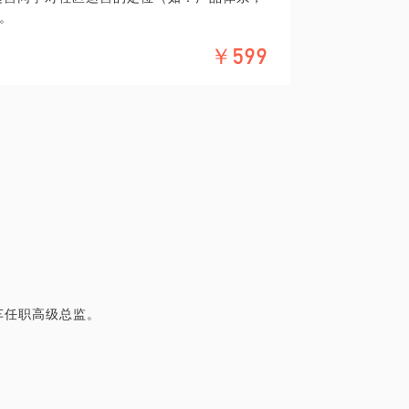
。
几个体系手法适用包括百度，搜狗等所有搜
￥599
的操作步骤。
小程序
及打法逻辑
，社区运营是个整体，希望通过自己的经验
o基本规范培训文档
总结出来的观点及我经历过的相关项目，再
车任职高级总监。
ol运营，用户等级方案。