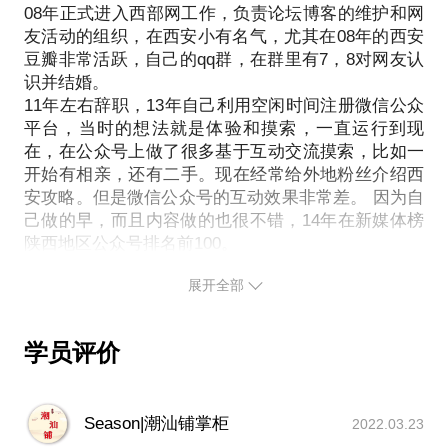
08年正式进入西部网工作，负责论坛博客的维护和网
是一个工具而已，所以，我愿意跟你一起分享游戏带
友活动的组织，在西安小有名气，尤其在08年的西安
给我们的欢乐，还有可能对你的一些帮助。
豆瓣非常活跃，自己的qq群，在群里有7，8对网友认
识并结婚。
11年左右辞职，13年自己利用空闲时间注册微信公众
平台，当时的想法就是体验和摸索，一直运行到现
在，在公众号上做了很多基于互动交流摸索，比如一
开始有相亲，还有二手。现在经常给外地粉丝介绍西
安攻略。但是微信公众号的互动效果非常差。 因为自
己做的早，而且内容做的也很不错，14年在新媒体榜
陕西地区公众号排名前100。
14年初有一篇文章在粉丝只有不到一千的情况下阅读
展开全部
达到50w，我访问最高的那一篇是介绍西安的咖啡
馆，但是那会微信还没有阅读数统计阅读量50万 《西
安安静文艺咖啡馆推荐》。14年被西部网重新叫回去
学员评价
主要也是负责新媒体业务的开展。
《来，让你见识一下春晚西安分会场的南门有多美》
最近一篇阅读量较高的是过年前发表的这篇，总阅读
Season|潮汕铺掌柜
2022.03.23