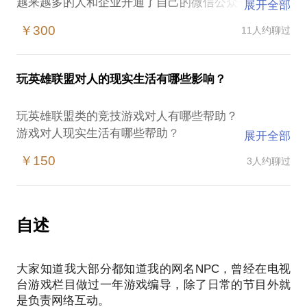
越来越多的人和企业开通了自己的微信公众号。
展开全部
虽然人人都有微信，每天都在看微信，但是真正用微
￥300
11人约聊过
信公众号的人不多，真正懂微信公众号的人就更少
了。
我在2013年开始运营个人公众号，并做过多种尝试，
玩英雄联盟对人的现实生活有哪些影响？
二手，相亲，各种文章转载，原创。在粉丝不到1000
的情况下就有10w+的文章，我的公众号2014年，
玩英雄联盟类的竞技游戏对人有哪些帮助？
2015年常驻中国新媒体排行榜陕西地区前100榜单，
游戏对人现实生活有哪些帮助？
展开全部
最近一次10w+文章是年前关于西安南门的整合稿件，
怎么才能更好的玩游戏？
阅读数35w+。
￥150
3人约聊过
我从小就爱玩游戏，从FC，SFC，PS，PS2，NDS，
我愿意与你分享的内容包括：
PSP，XBOX360，几乎每个时代的游戏机都有一台。
如何在公众号进行操作？
曾经还因为游戏成为自己应聘到陕西电视台成为游戏
如何写好一篇受欢迎的好的文章？
栏目的编导，游戏作为一个兴趣给我了很多帮助。
自述
新媒体未来发展趋势。
最近几年被朋友带进英雄联盟的坑里了，成绩马马虎
PS.在选择与我见面前，请把你的问题更具体化。毕
虎，上个赛季白金4，在玩的过程中自己总结到了一些
竟一小时的谈话只能解决一个小问题。请把你的问题
大家知道我大部分都知道我的网名NPC，曾经在电视
经验，和一些感悟，游戏和现实生活的联系，尤其是
提前发给我，方便我做更精确的准备，提升见面效
台游戏栏目做过一年游戏编导，除了日常的节目外就
竞技类的游戏，你以为你在打游戏？其实你也是在进
是负责网络互动。
行与人的心理的对抗，是人与人之间的较量。游戏只