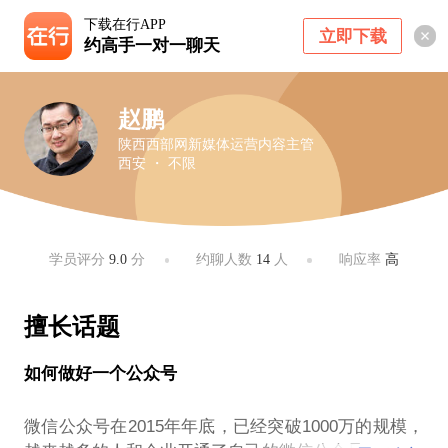
下载在行APP
立即下载
约高手一对一聊天
赵鹏
陕西西部网新媒体运营内容主管
西安 ・ 不限
学员评分
9.0
分
约聊人数
14
人
响应率
高
擅长话题
如何做好一个公众号
微信公众号在2015年年底，已经突破1000万的规模，