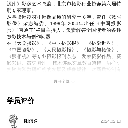
源库》影像艺术总监，北京市摄影行业协会第六届特
数码相机的成像品质还需要进一步提升
聘专家理事。
相机的使用者还需要对数码相机有深入的了解与控制
从事摄影器材和影像品质的研究十多年，曾任《数码
十多年来，我个人对于使用数码相机的使用体会就
影像》杂志编委。1999年-2004年出任《中国摄影
是：了解它，控制它，信任它，运用它。那么我们就
报》“直通车”栏目主持人，负责解答全国读者的各种
会摆脱对后期制作的信赖，进入运用数码相机自由创
摄影技术与创作问题。
在《大众摄影》、《中国摄影报》、《摄影世界》、
《中国摄影》、《人民摄影报》、《摄影与摄像》、
《照相机》等专业摄影报刊杂志上发表摄影作品、摄
影知识、器材测评、 技术连载文章数百篇幅。潜心研
究胶片和数码相机的发展及成像规律，对画质控制有
深入的研究和独特的理解。独创的光影逻辑性理论，
展开全部
将摄影创作、视觉规律与摄影技术有机结合为一体，
在数字影像时代延续了传统摄影理论的生命力，创新
性的提升了数码相机的深度创作能力 。
学员评价
所倡导的影随心动直拍技法，可以无须依赖后期处
理，让数码相机传承胶片光影逻辑性强、影调层次丰
富的影像风格，让摄影作品以原作呈现的方式高效实
阳澄湖
2024.02.19
现视觉表达与传达的目标（附图均为原作呈现之作