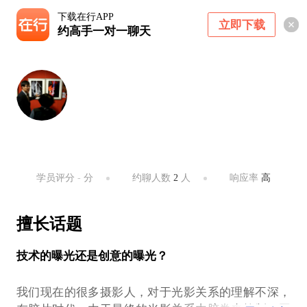
下载在行APP
立即下载
约高手一对一聊天
陈曦
摄影家，摄影器材专家
北京 ・ 海淀区
学员评分
-
分
约聊人数
2
人
响应率
高
擅长话题
技术的曝光还是创意的曝光？
我们现在的很多摄影人，对于光影关系的理解不深，