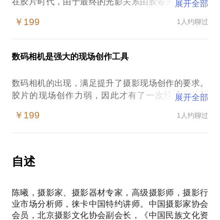
在胶片时代，由于最终的光影关系由胶卷来控制，因
展开全部
此我们一般只需要控制好曝光，就可以获得理想的摄
￥199
1人约聊过
影作品，那个阶段是创意的曝光时代。经历过胶片时
代的人，会非常关注曝光的控制，因为技术性的曝光
也是创意性的曝光。
数码相机是强大的现场创作工具
在数码相机时代，由于相机的使用者，驾驭光影与驾
驭相机的能力不足，才导致很多人认为摄影创作过程
数码相机的出现，满足提升了摄影现场创作的要求。
中的曝光，仅仅是技术性的，目前来说确实一般人很
胶片的现场创作力弱，因此才有了一次性成像的相
展开全部
难在数码相机上实现创意的曝光，但并不是我们做不
机。人们希望出现不经过后期处理就可以直接成像的
到。只要我们了解光影逻辑关系，了解不同品牌数码
￥199
1人约聊过
相机，数码相机因此才应运而生。数码相机是强大的
相机的成像算法，我们就可以在不同品牌的数码相机
现场创作工具，在数码相机推广普及的今天，之所以
上现实创意的曝光。
出现数码相机前期控制无法完成摄影创作的误区，主
也就是说不需要后期，只要根据光影关系，我们通过
要原因在于：摄影人对于数码相机的了解不足。
自述
相机上的设置调整，就可以创作出符合拍摄者预期的
在数码相机推广普及之后，由于数码相机的发展还处
于初级阶段，目前很多厂家还将注意力放在像素的提
陈曦，摄影家、摄影器材专家，高级摄影师，摄影行
升方面，而不是在努力提升画质方面，因此目前很多
业市场分析师，徕卡中国特约讲师。中国摄影家协会
数码相机往往拍摄出来不符合拍摄的预期。目前这种
会员，北京摄影文化协会副会长，《中国民族文化资
现象还比较多，主要原因在于两个方面：