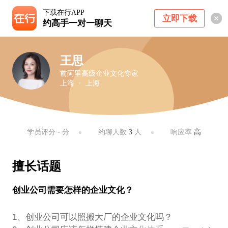
下载在行APP
立即下载
约高手一对一聊天
王思
前阿里高级企业文化专家
上海 ・ 上海
学员评分
-
分
约聊人数
3
人
响应率
高
擅长话题
创业公司需要怎样的企业文化？
1、创业公司可以照搬大厂的企业文化吗？