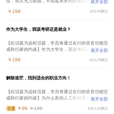
坟，却又无力摆脱，不知道未来的出路在哪里？应该
展开全部
怎么走？犹如网中的困兽一般，每天在痛苦中挣扎，
￥199
18人约聊过
既迷茫又焦虑。
造成这种情况的原因是，缺乏清晰的职业方向和清晰
的转型实现路径。
作为大学生，我该考研还是就业？
集20多年丰冨的职场经验，和600+职业转型的咨询案
例经验，还有个人的成功职业转型经历，相信一定能
【此话题为远程话题，学员将通过在行的语音功能完
够帮助你，成功走出当前工作困境，实现华丽转身，
成和行家的约谈】作为大学生，我该考研还是就业？
展开全部
大学生朋友，如果你正面临着“考研还是就业”的决
￥199
42人约聊过
策， 正犹豫不决，拿不定主意，静不下心来去努力，
为此感到很焦虑。 让我来帮助你！我在高校从事生涯
规划教学和咨询工作23年，是美国咨询师认证管理委
解除迷茫，找到适合的职业方向！
员会NBCC认证“全球生涯教练(BCC)”，任新精英“选
对”职场导师、新精英生涯咨询师、新精英生涯培训
【此话题为远程话题，学员将通过在行的语音功能完
师，编写教育部第一本《大学生职业规划与就业指
成和行家的约谈】为什么有的人工作好像有无限的热
展开全部
导》教材，为浙江大学、中国传媒大学等十几所院校
情、超强的能量和极大的满足感，而我却整天无精打
学生指定教材。约谈会从以下几点进行：首先，帮助
￥99
￥199
435人约聊过
采、茫然无措或盲目地忙碌着、内心的焦虑、失落或
你找到未来的愿景，以终为始，来看看当下是选择考