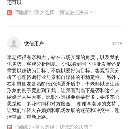
大学、中国传媒大学等十几所高校学生指定用书。
还可以
原创《所有的努力，都是为了幸福》一书，登陆百度
面临职业重大选择：我该怎么决策？
阅读成功励志类畅销榜。
微信用户
02.28
知识爆炸的时代，社会快速变迁，人们的职业选择越
李老师很有亲和力，站在市场实际的角度，以及我的
来越多，对于选择能力的考验越来越高！并且，选择
优劣势，客观分析问题。 让我看到当下职业发展还是
不对，努力白费！选择比努力更重要！我提供了一整
需要以赚钱为目标，不能以爱好为目标。客观帮我分
套有效职业决策的方法，让你的职业决策不再纠结。
析了心理咨询行业前景和自媒体的不稳定性。 另外，
可以保证你做出满意的职业决策，不满意，可以随时
在和男朋友备婚阶段的沟通矛盾中，李老师以更生活
形象的例子宽慰到了我，让我看到当下是否和这个人
结婚是人生大事。比职业选择要重要得多，要多花心
思觉察，多花时间和对方磨合。 谢谢李老师的支持，
让我们年轻人在婚姻和职场发展的迷茫和冲突中，理
清重点，重新上路。
面临职业重大选择：我该怎么决策？