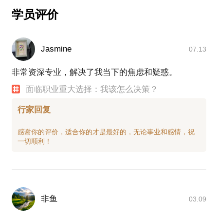
以终为始法
学员评价
叩问内心法
Jasmine
07.13
非常资深专业，解决了我当下的焦虑和疑惑。
丰富的人生决策经验和科学的决策工具，将助力你做
出一个正确的不后悔的职业选择！让人生光明顺遂，
面临职业重大选择：我该怎么决策？
不走弯路！
人生的道路很漫长，但紧要处往往只有几步，特别是
行家回复
人年轻的时候。——柳青
感谢你的评价，适合你的才是最好的，无论事业和感情，祝
我担任新精英生涯咨询师、壹点零生涯咨询师，上百
个决策咨询案例，丰富的实战经验。
某app "超级个体"专栏、《拆掉思维里的墙》作者古
典老师助教。
非鱼
03.09
编写教育部第一本大学生职业生涯规划教材，为浙江