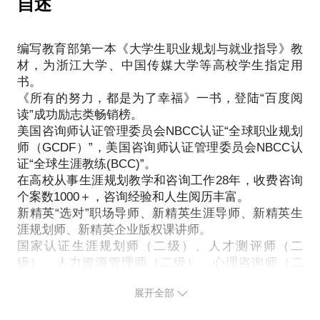
自述
情绪！背后的原因只有一个，你没有找到适合你的工
你了解自己的决策风格吗？
作方向去努力，是时候改变了！如果约我，我将帮助
如果总是纠结怎么办？
你：系统透彻地认识、梳理自己，深入探索自己的动
编写教育部第一本《大学生职业规划与就业指导》教
力源泉——兴趣、价值观、需求、愿景和使命，识别
材，为浙江大学、中国传媒大学等高校学生指定用
本质上，决策取决于你的价值观排序。
书。
自己的核心优势与商业价值；通过调研和访谈，全面
我将：
《所有的努力，都是为了幸福》一书，登陆“百度阅
深入地了解心仪的行业、职业和企业，未来的趋势及
读”成功励志类畅销榜。
可行的发展路径；量身定制最适合你的职业发展方
通过价值观测评和解读，让你清晰看到内心真正想要
美国咨询师认证管理委员会NBCC认证“全球职业规划
向、目标与路径规划，制定可落地的行动计划。职业
的价值，看到自己的期待，明确决策方向；
师（GCDF）”，美国咨询师认证管理委员会NBCC认
定位不对，百般努力白费！选对职业定位，职业收益
还将为你提供实用落地的决策工具，手把手操练一
证“全球生涯教练(BCC)”。
翻倍！
遍，科学理性决策；
在高校从事生涯规划教学和咨询工作28年，收费咨询
还将为你提供决策风格的测评和解读，让你了解自己
个案数1000＋，咨询经验和人生阅历丰富。
的决策风格，增加你对自己决策风格的洞察；
新精英“选对”职场导师、新精英生涯导师、新精英生
还将通过分析反聩，帮助你看到自己决策犹豫中的非
涯规划师、新精英企业版权课讲师。
男怕入错行，女怕嫁错郎！运用测评和咨询，帮你选
国家认证生涯规划师（二级）、人才测评师（二
合理信念，破除纠结，消解焦虑，避免后悔；
级）、人力资源管理师（二级）、心理咨询师（二
最终，使用独创的三个方法帮你找到最佳的选择，做
出正确决策：
展开全部
价值排序法