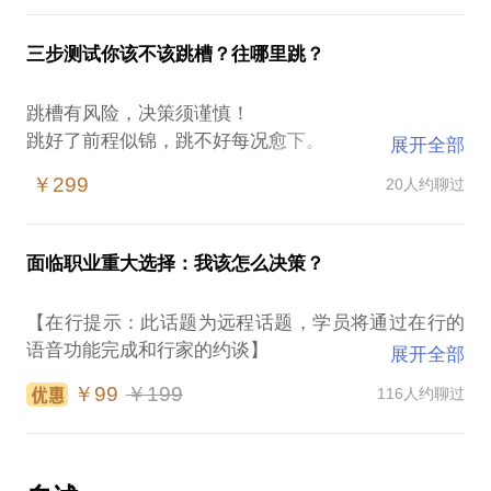
厌倦与日俱增。职业发展，茫-忙-盲！茫茫然没方向?
研还是就业更加有利于你的发展。其次，帮助你评估
快毕业了不知道想做什么，能做什么;工作几年了仍然
考研和就业这条道路的实现概率，来看一看实现的现
三步测试你该不该跳槽？往哪里跳？
感觉很迷茫，不知道自己喜欢和擅长做什么，未来的
实可能性。再次，综合各方面的意见和你的行为风
发展方向在哪里;不喜欢现在的工作，想跳槽却不知该
格，确定未来价值最大化的选择。最终，使用独门绝
跳槽有风险，决策须谨慎！
往哪里跳；得到了一些外在的升职和加薪，但内心总
技，帮你找到最佳的选择，做出正确决策。人生的道
跳好了前程似锦，跳不好每况愈下。
展开全部
是感到空虚，感觉像费力爬上了梯子，却搭错了墙，
路很漫长，但紧要处往往只有几步，特别是人年轻的
什么情况下应该跳槽？
自己到底想要的是什么，越来越糊涂；忙碌碌没成
￥299
20人约聊过
时候。——柳青考研还是就业？就是其中一步！
什么情况下不该跳槽？
效？每天忙得团团转，却感觉像拉麿的驴总在原地打
三步测试法，给你提供令人信服的标准，让你一目了
转，没有突破和成长；毕业几年，勤勤恳恳上了很多
然该不该跳槽。
学，考了很多证，工作也很卖力，为什么总是无法升
面临职业重大选择：我该怎么决策？
同时，为你提供跳槽的方向指导，让你知道职业的三
职和加薪；工作几年换了几份工作，还是没有找到自
大隐秘收益，以此评估你的新东家值不值得去？
己真正热爱的领域，也不知道自己到底擅长什么，有
【在行提示：此话题为远程话题，学员将通过在行的
好的跳槽，一定是跳高，是更大的发展。
哪些核心竞争力，我到底该怎么办；盲乱乱没动力？
语音功能完成和行家的约谈】
展开全部
500＋的个案咨询经验，25年的职场丰富经历，心理
每天盲目地做着老板交待的任务，不清楚自己的发展
如果你正面临一个艰难重大的职业选择，正在犹豫不
咨询师的背景，相信一定能够帮助你做出正确决策，
￥99
￥199
116人约聊过
方向究竟在哪里？工作只是赚钱养家，没有激情，没
决，正在纠结摇摆中，感到异常焦虑......
有动力，不明白为啥有的人可以在热爱的领域边玩边
赚钱；每个工作日醒来就心情沉重，上班有着上坟的
你知道该怎么选择，才能利益最大化吗？
心情；茫，忙，盲，是状态！厌倦，焦虑，失落，是
你知道选择的依据是什么吗？