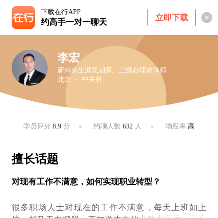
下载在行APP
立即下载
约高手一对一聊天
李宏
新精英生涯规划师、二级心理咨询师
北京 ・ 中关村
学员评分
8.9
分
约聊人数
632
人
响应率
高
擅长话题
对现有工作不满意，如何实现职业转型？
很多职场人士对现在的工作不满意，每天上班如上