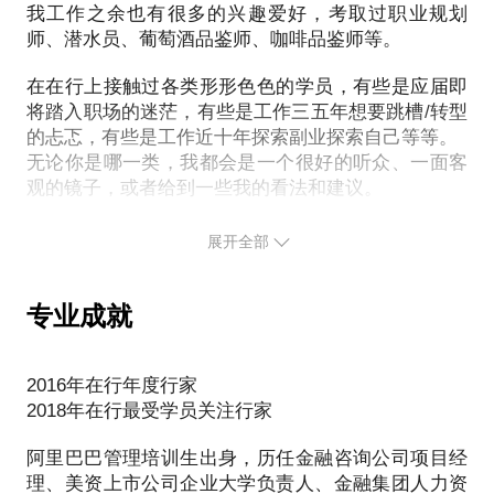
梳理自己的兴趣、能力特质、价值需求来确认自己的
我工作之余也有很多的兴趣爱好，考取过职业规划
效率。期待与你的见面。
头一份工作内容二：根据自身的学习专业、实习经验
师、潜水员、葡萄酒品鉴师、咖啡品鉴师等。
对此话题我的经历是：曾是一名管培生，曾带过500
来撰写意向岗位的针对性简历内容三：哪些维度的内
余名管培生。大四参加了阿里巴巴的营销管理培训生
拼搏到现在的你，超越自我瓶颈还是被身后的小鲜肉
在在行上接触过各类形形色色的学员，有些是应届即
容是面试过程中HR所关心的，如何在各种面试中脱颖
计划，在阿里杭州总部集训了2个月，在上海区域轮
将踏入职场的迷茫，有些是工作三五年想要跳槽/转型
而出（三个内容为一个系列，共需3个小时，可以单独
岗、带教一年，有欢乐、有艰辛的2年阿里管培生涯让
的忐忑，有些是工作近十年探索副业探索自己等等。
挑选任意模块。如有需要可以多次下单，一次通话约
我至今记忆犹新。曾作为美资上市公司企业培训负责
无论你是哪一类，我都会是一个很好的听众、一面客
为1个小时。）我的职场发展经历是：当初我临近毕业
人规划并建立管理培训生项目。负责整体项目策划实
观的镜子，或者给到一些我的看法和建议。
时，父母和身边的朋友、老师都和我说：“你那么擅长
施，培训带教管培生近500名，其中100余名已走上管
表达，去从事销售工作吧。”于是听从了他们的建议，
所以，在你读这段文字的时候，我想也许就是我们的
理岗位，管培体系也成为企业纳斯达克上市的金牌项
展开全部
参加了阿里巴巴的营销管理培训生计划。可是越来越
缘分来了，我们每个人都是如此的特别，都有对自己
目。对于MT各阶段的常见问题，甚至各类的奇葩情况
发现，自己不适合销售这个工种，在一年后我扎进了
的期待，你快来和我说说，你曾经的，或者即将发生
都有较为丰富的经验。在选择与我见面前，请把你的
异常辛苦的金融咨询公司。在一个个每天工作20小时
的，小牛故事吧:)
专业成就
问题更具体化，方便我做更精细的准备，提升见面效
的项目里，我大量的积累了行业知识，锻炼了自己的
率。期待与你的见面:P
各项职业技能。两年后，我从乙方去到甲方，从一个
2016年在行年度行家
培训模块开始，逐步建立起了培训体系、企业大学，
2018年在行最受学员关注行家
最后一步步的掌握了人力资源全模块知识与技能，现
在我从事着整体HR、行政、采购及法务等职能端的管
阿里巴巴管理培训生出身，历任金融咨询公司项目经
理负责人岗位。在选择与我会谈前，请把你的问题更
理、美资上市公司企业大学负责人、金融集团人力资