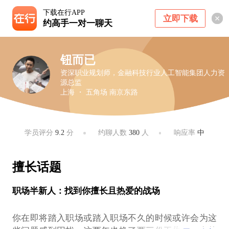
下载在行APP
立即下载
约高手一对一聊天
钮而已
资深职业规划师，金融科技行业人工智能集团人力资
源总监
上海 ・ 五角场 南京东路
学员评分
9.2
分
约聊人数
380
人
响应率
中
擅长话题
职场半新人：找到你擅长且热爱的战场
你在即将踏入职场或踏入职场不久的时候或许会为这