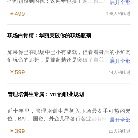
些问题感到困扰：这两年也换了两三份工作了，有的
展开全部
离家太远，有的做事太枯燥，有的发展觉得没前途，
￥499
198人约聊过
有的经常加班钱也少，总是找不到一份完全让我满意
的工作，我该怎么办？当初根据父母和身边朋友的建
议去做了XX，但工作了这两三年越发觉得自己不喜欢
职场白骨精：华丽突破你的职场瓶颈
也不擅长，倦怠、焦虑、失落的情绪越来越重，我是
该继续坚持着做下去，还是考虑转行？如果转行的
如果你已在职场中已小有成就，但看看身后的小鲜肉
话，当初学校的专业也不对口，现在也完全没有相关
们玩命的追赶，是被超越还是突破了自我？或者你发
展开全部
的工作经验，我该怎么着手去做？我离开家乡在北上
现自己身上也发现了以下的状态和问题：越发没有动
广打拼也两三年了，可我的家人还是希望我回家，甚
￥599
44人约聊过
力，很多事明知很重要但又打不起精神，希望回到最
至给我安排了一个公务员的工作，稳定安全甚至收入
初时候的激情状态，那时虽然累，但总觉得每天都有
也不错，我觉得还没有得到一线城市最好的东西，但
成长，现在该怎么办？已经工作了近十年，也是一个
又觉得没理由拒绝过上更好的日子，我该怎么办？
管理培训生专属：MT的职业规划
领域的骨干/专家了，现在的该选择走专业还是管理？
我在部门里是干的时间最久的，所以现在被拔到了部
我的职场发展经历是：记得当初我临近毕业时，父母
近十年里，管理培训生是初入职场最炙手可热的岗
门主管的位置，管理这块我该如何入手？怎样才能让
和身边的亲戚、朋友、老师都和我说：“你那么擅长表
位，BAT、国资、外企几乎各行各业都有MT项目，你
展开全部
员工非常乐意的朝共同方向去努力工作？从事现在的
达也喜欢和人打交道，去从事销售工作吧。”当时我不
在经过了重重选拔后终于加入其中，集训的过程很密
传统工作也有四五年了，现在实在是觉得自己不喜欢
￥399
11人约聊过
知道自己喜欢什么，也不知道自己能做什么，于是听
集也很快乐，觉得自己真的学到了很多东西，更是结
也不合适，非常想去新兴行业/互联网行业从头来过，