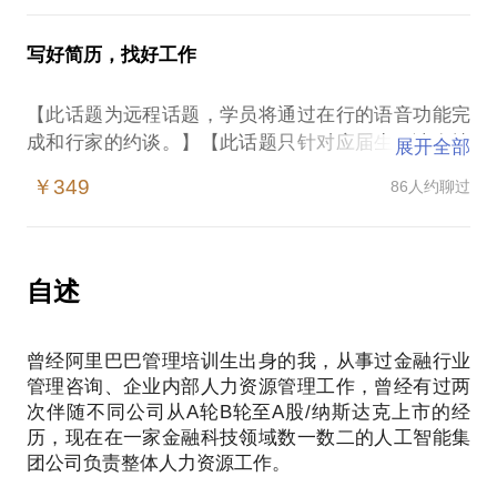
从了他们的建议，参加了阿里巴巴的营销管理培训生
交到了好多情谊深厚的小伙伴，但接下来的轮岗开
觉得那种有激情有成就的工作才是自己想要的，但自
计划。可是越来越发现，自己也许可以做好但真的不
始，慢慢的你可能会发现有以下的问题：工作内容与
己也有家庭也有经济压力，贸然转行家里也负担不
写好简历，找好工作
喜欢销售这个工种，在一年以后毅然的离开了如火如
预期想象的有很大的不同，无论和上级的相处、与同
起，我该怎么办？我愿意与你分享的内容包括：教你
荼的阿里，一头扎进了异常辛苦的金融咨询公司。在
事的沟通、工作中的琐碎闲杂似乎每天都在冲击你的
如何明确自身优势，做到明确自身的职场发展方向；
【此话题为远程话题，学员将通过在行的语音功能完
一个个20小时，持续两三个月的项目里，我大量的积
梦想；当初的轮岗没轮完就让我定岗去工作了！我是
教你在发展阶段，通过两套工具，聚焦发展路径；通
成和行家的约谈。】【此话题只针对应届生，请在填
累了行业知识，锻炼了自己的各项职业技能。两年过
展开全部
想真正找到自己想做的擅长做的，才参与MT计划的
过自身的经历现身说法，帮你明确如何最合适的实现
写约见申请时注明您所在院校、专业及年级】如何选
后，离开报酬丰厚的咨询公司，选择了自己所喜爱的
啊，现在我该怎么办？对MT的要求和培养都是要我做
￥349
86人约聊过
自身的梦想。
择自己的第一份职业、如何做求职准备、如何写好简
人力资源工作。从一个培训模块开始，学习从乙方的
一个leader，需要我有感染力、影响力，我的性格是
历，这些都是职场新人必须面对但缺乏指导的核心问
咨询到甲方的HR，逐步积累中也不忘在阿里学到的全
不是不太适合做MT？同部门的同事都觉得带教/培养
我的职场发展经历/经验是：出生于阿里巴巴的营销管
题，如何规划自己的未来，值得我们认真面对：不知
局行业视野，逐步建立起了培训体系、企业大学，最
MT是个麻烦甚至是个威胁，平时都不太愿意和我沟
理培训生，从互联网电商营销方向转行到金融业的管
道自己能做什么，也不知道自己喜欢做什么，往往都
后一步步的掌握了人力资源全模块知识与技能，现在
自述
通，甚至都不太配合我的工作，我该怎么办？我曾经
理咨询，积累了大量的咨询、培训经验后，从乙方去
是听老师、家长、学长学姐的建议；缺乏长远的职业
我从事着整体HR、行政、采购及法务等职能端的管理
也是一名MT，我也曾建立过MT项目，带教过500余名
到甲方，从培训模块开始搭建，成功的建立起企业大
规划，对自己的兴趣、天赋也并未深入挖掘和梳理，
负责人岗位。作为生涯规划师和人力资源管理师，我
管理培训生，我愿意与你分享的内容包括：如何判定
学，成为企业纳斯达克上市招股书的金牌项目，然后
曾经阿里巴巴管理培训生出身的我，从事过金融行业
自己的价值需求也极易受到环境、家庭的影响；当初
愿意与你交流，帮助你自己梳理出问题的答案。在选
这个项目到底是货真价实的管培生培训机制，还只是
开始横向转型成为全模块的人力资源，现在我从事着
管理咨询、企业内部人力资源管理工作，曾经有过两
选择专业完全没有概念，现在想从事、感兴趣的工作
择与我见面前，请把你的问题更具体化，方便我做更
打个MT口号在招募廉价劳动力；管理培训生如何在集
次伴随不同公司从A轮B轮至A股/纳斯达克上市的经
整体HR、行政、采购及法务等职能端的管理负责人岗
完全和专业没有关系。作为一名曾历任互联网、金
精细的准备，提升见面效率。期待与你的见面:P
训、轮岗等环节中迅速汲取知识、技能，快速提升自
历，现在在一家金融科技领域数一数二的人工智能集
位。在选择与我见面前，请把你的问题更具体化。毕
融、咨询等诸多行业/企业的资深HR，我专门开设了
己的核心竞争力在职场中扎稳脚跟；MT如何制定切合
团公司负责整体人力资源工作。
竟一个多小时的谈话只能解决一个小问题。请把你的
此项针对应届生步入职场的系列内容：内容一：通过
自身情况的职业规划、转行/跳槽计划；
问题提前发给我，方便我做更精确的准备，提升见面