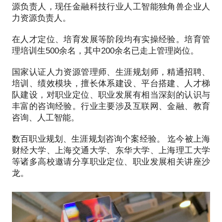
具体化，方便我做更精细的准备，提升效率。期待与
源负责人，现任金融科技行业人工智能独角兽企业人
你的对话。
力资源负责人。
在人才定位、培育发展等阶段均有实操经验。培育管
八年以上HR经历，查阅简历上万份，面试候选人数千
理培训生500余名，其中200余名已走上管理岗位。
次；帮助多为学员通过简历-面试-offer-入职，薪资翻
翻甚至翻三翻。
国家认证人力资源管理师、生涯规划师，精通招聘、
培训、绩效模块，擅长体系建设、平台搭建、人才梯
队建设，对职业定位、职业发展有相当深刻的认识与
丰富的咨询经验。行业主要涉及互联网、金融、教育
咨询、人工智能。
数百职业规划、生涯规划咨询个案经验。 迄今被上海
财经大学、上海交通大学、东华大学、上海理工大学
等诸多高校邀请分享职业定位、职业发展相关讲座沙
龙。