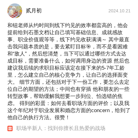
贰月初
2024.10.21
和钮老师从约时间到线下约见的效率都蛮高的，他会
提前给到石墨文档让自己填写基础信息、成就感故
事、职业价值观等等，线下约见收获满满～ 其中最直
击我问题本质的是，要去紧盯目标🎯，而不是看困难
和“敌人”，然后想清楚，当下可以通过哪些方式去达
成目标，需要准备什么，如何调用身边的资源 然后也
建议我后续的求职目标应该定在接下来的5-7年工龄
里，怎么建立自己的核心竞争力，让自己的选择面变
大。 细节方面，还包括对于下一份工作，要怎么去定
位自己的期望的方法；中间也有穿插 他和朋友的一些
转型故事，帮助缓解我想要一步到位、怕选错的焦
虑。 得到的彩蛋：如何去看职场方面的评价；以及我
这个年纪对于职业发展和婚恋方面的concern，给到了
他自己的执行方法。很赞！
职场半新人：找到你擅长且热爱的战场