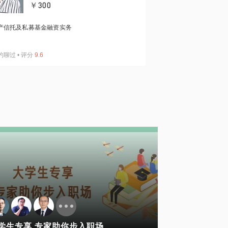
￥300
产信托及私募基金融资实务
约聊过
•
评分
9.6
学生专享 专家助你步入职场