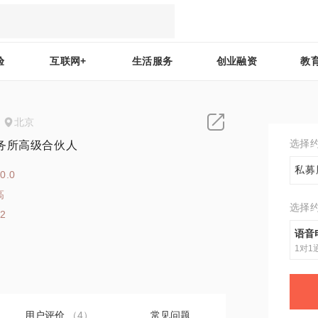
验
互联网+
生活服务
创业融资
教
北京
选择
务所高级合伙人
私募
0.0
高
选择
12
语音
1对1
用户评价
（4）
常见问题