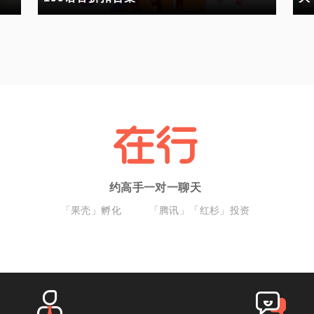
约高手一对一聊天
「果壳」孵化
「腾讯」「红杉」投资