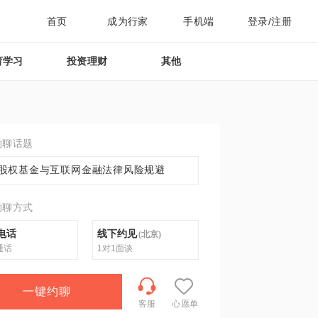
首页
成为行家
手机端
登录/注册
育学习
投资理财
其他
约聊话题
股权基金与互联网金融法律风险规避
约聊方式
电话
线下约见
(
北京
)
通话
1对1面谈
一键约聊
客服
心愿单