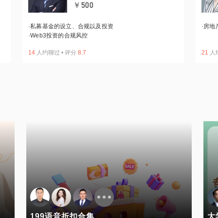
￥500
·
私募基金的设立、合规以及投资
·
房地
·
Web3投资的合规风控
14
人约聊过
•
评分
8.7
21
人
199语音折扣合集
大