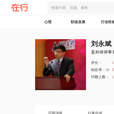
心理
职场发展
行业经
刘永斌
盈科律师事
评分：
1
响应率：
约聊人数：
话题详情
行家自述