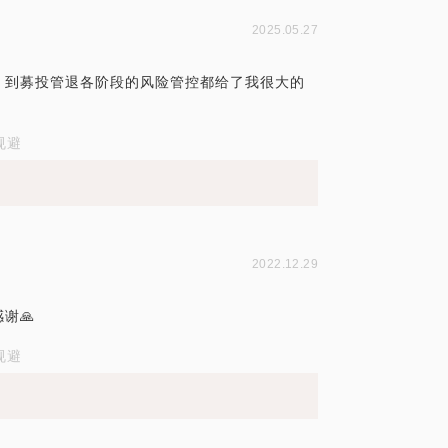
2025.05.27
、到募投管退各阶段的风险管控都给了我很大的
规避
2022.12.29
谢🙏
规避