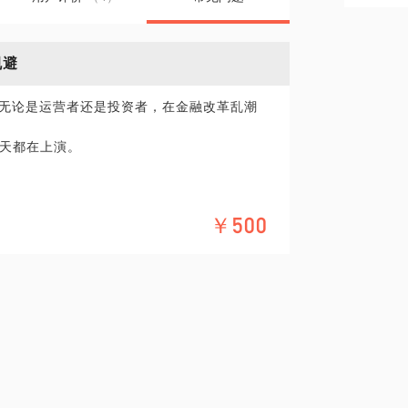
规避
，无论是运营者还是投资者，在金融改革乱潮
天都在上演。
￥500
在法律领域的个人经验、意见或观点，仅供
您需要聘请律师，在行建议您通过正式途径
形式的聘用合同。本话题内容及行家观点不
烦请知悉。
；