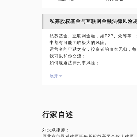
私募股权基金与互联网金融法律风险
私募基金、互联网金融，如P2P、众筹等
中都有可能面临极大的风险。
运营者的牢狱之灾，投资者的血本无归，每
我可以和你交流：
如何规避法律刑事风险；
如何减少投资风险。
展开
如果你有类似困惑，欢迎相约相谈相交！
【在行郑重提示】：此话题内容仅为该行家
学员参考使用，亦不具有任何法律效力。如
签订相关的律师代理合同、顾问合同或其他
代表平台观点，平台对话题内容不予担保，
行家自述
刘永斌律师：
原北京市盈科律师事务所权益高级合伙人律师