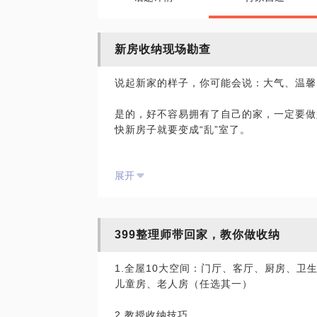
新房收纳现场勘查
说起新家的样子，你可能会说：大气、温馨
是的，好不容易拥有了自己的家，一定要做
快新房子就要变成“乱”室了。
你也是拥有这样想法的吗？如果有，就找我
展开
我现场帮您做规划，让您的家从入住就是妥
我现场给您：
399整理师带回家，教你做收纳
1、做规划：现场绘制草图，让您更清晰储
1.全屋10大空间：门厅、客厅、厨房、卫
儿童房、老人房（任选其一）
2、做咨询：现场给您告诉您怎么改造，选
2.教授收纳技巧
3、做取舍：现场给您更好的取舍建议，教