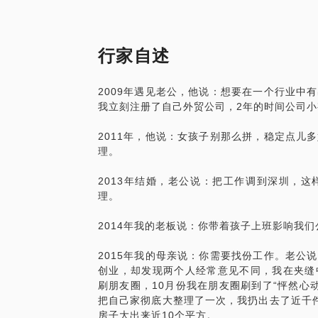
针对这些现象，慧敏专门做了一套快速的整
已经得到很多朋友的认可！
慧敏老师将会为您量身定做专属您的整理收
整理的正确思路+正确步骤+收纳小技巧+
行家自述
整理收纳技巧分享
2009年遇见老公，他说：想要在一个行业中
手把手教会衣服折叠方法
我立刻注册了自己外贸公司，2年的时间公司小
用右脑+左脑挑选方法教会您断舍离
帮您重新规划和改造衣橱空间
2011年，他说：女孩子别那么拼，稳定点儿
收纳工具好物推荐
理。
专业的团队协助整理
专业的老师帮您做服装搭配
2013年结婚，老公说：把工作调到深圳，
理。
2014年我的老板说：你带着孩子上班影响我
2015年我的母亲说：你需要找份工作。老公
创业，却发现两个人经常意见不同，我在夹缝
刷朋友圈，10月份我在朋友圈刷到了“怦然心
把自己家彻底大整理了一次，我扔出去了近千
房子大出来近10个平方。