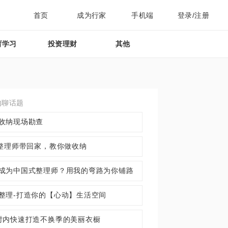
首页
成为行家
手机端
登录/注册
育学习
投资理财
其他
约聊话题
收纳现场勘查
9整理师带回家，教你做收纳
成为中国式整理师？用我的弯路为你铺路
整理-打造你的【心动】生活空间
时内快速打造不换季的美丽衣橱