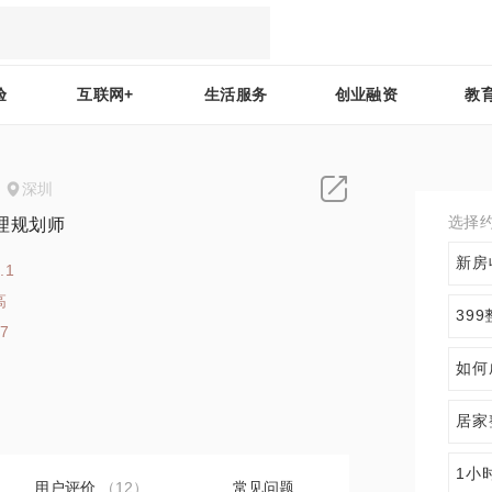
验
互联网+
生活服务
创业融资
教
深圳
选择
理规划师
新房
.1
高
39
27
如何
居家
1小
用户评价
（12）
常见问题