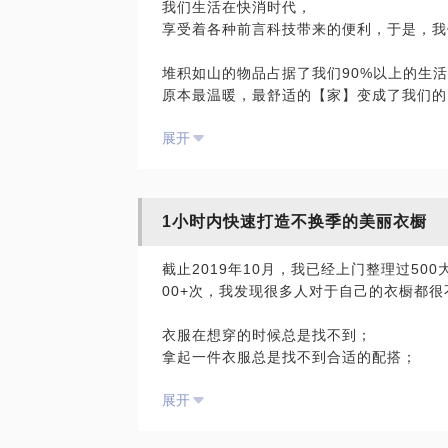
我们生活在快消时代，
享受着各种前言科技带来的便利，于是，我们的
然而，事与愿违，来的人中：
堆积如山的物品占据了我们90%以上的生活空间.
1.整理了2个小时就离开的人告诉我：我
原本最温暖，最舒适的【家】变成了我们的
2.师从北京的人当着客户的面问：你的这
所为之奋斗的Money50%以上被被花费在
你来干什么？
展开
真心的问问自己：我们真的想要把自己的【
3.师从上海的小伙伴：客户的家人正在使
我们需要的是一个可以【居住】的【家】！
下的物品分开，她一把搂起来给扔进了垃圾
4.师从日本的小伙伴：客户家的厨房用品
如果您跟我的想法一样，欢迎来约！我是整
……
1小时内快速打造不换季的美丽衣橱
在这一个小时的约见中，我将会为您解答一
于是在一天的整理结束之后，客户在凌晨的
​截止2019年10月，我已经上门整理过50
构造您真正想要的【家】的样子；
举，第二天的时候，我给客户家花了一整天
00+次，我发现很多人对于自己的衣橱都很
整理的正确思路，方法，收纳的小技巧；
做出合理的真正适合于您的整理方案；
在那一刻，我的内心萌生了一种念头：我要
衣服在想穿的时候总是找不到；
最新的整理案例分享；
拿起一件衣服总是找不到合适的配搭；
后期整理实践跟进。
所以从2017年11月份开始，我开始定期
衣橱里的衣服，经常在收拾，但一拿就乱；
到现在的8天课程，已经完成25期，培育了
展开
换季的时候，总觉得自己还差一件衣服；
整理师，欢迎你来！我会讲我的10000+
家里的衣橱很多，但总觉得不够用......