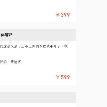
￥399
2宝妈。未来我期望帮助更多人把新房子变
为你铺路
的这么火热，是不是你的课程就不开了？我
我的一些情怀。
个上门整理的订单，4000元整理全家。客户
￥599
当时的我傻傻的就同意了，在朋友圈吼了一
从北京，有人师从上海，还有人师从日本的大
看看这么多大师的“手艺’，我还能轻松的完成