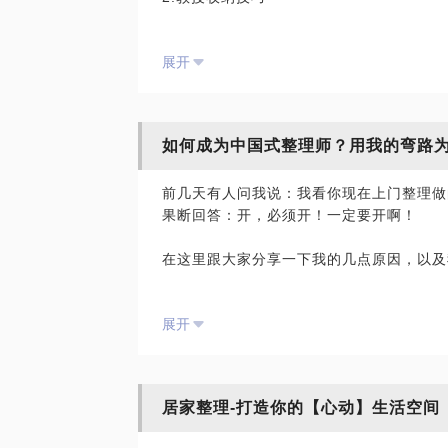
3.找到物品混乱的痛点，解决痛点
如果这是您的需求，请联系我。
展开
4.推荐适合的收纳工具
我是慧敏，一个有9年整理收纳经验的深圳
5.给出一劳永逸的收纳建议
如何成为中国式整理师？用我的弯路
前几天有人问我说：我看你现在上门整理做
果断回答：开，必须开！一定要开啊！
在这里跟大家分享一下我的几点原因，以及
记得2016年11月份的时候，当时我接到一
展开
要求多带几个人过去，所谓的人多力量大，
声：有上门整理，有谁想去的可以私信我。
结果有5、6个人都说：我去。其中有人师
居家整理-打造你的【心动】生活空间
师，我当时有些窃喜：哇哇，太棒啦，可以
整理，一箭双雕啊！