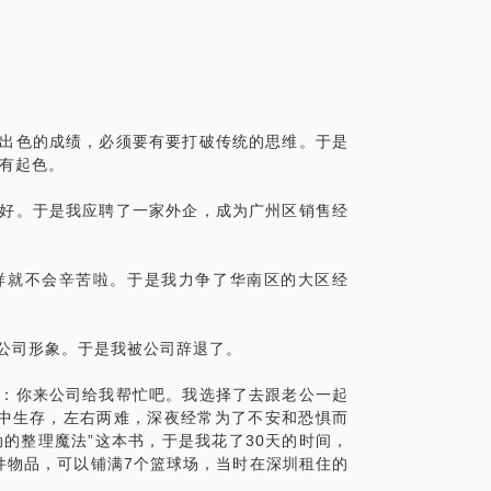
理收纳方案，目前在很多家庭中进行推广，
纳方案：
【心动】空间解析
有出色的成绩，必须要有要打破传统的思维。于是
有起色。
多好。于是我应聘了一家外企，成为广州区销售经
这样就不会辛苦啦。于是我力争了华南区的大区经
们公司形象。于是我被公司辞退了。
说：你来公司给我帮忙吧。我选择了去跟老公一起
中生存，左右两难，深夜经常为了不安和恐惧而
动的整理魔法”这本书，于是我花了30天的时间，
件物品，可以铺满7个篮球场，当时在深圳租住的