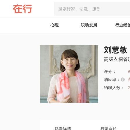
心理
职场发展
行业经
刘慧敏
高级衣橱管
评分：
9
响应率：
约聊人数：
话题详情
行家自述