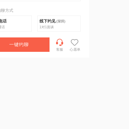
约聊方式
电话
线下约见
(
深圳
)
通话
1对1面谈
一键约聊
客服
心愿单