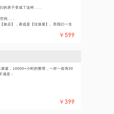
房子变成了这样......
.....
以为整理是件高大上的事，原来是份体力活啊。
【旅店】，甚或是【垃圾屋】。而我们一生
个东西要怎么收纳？客户说：如果我知道，叫
这个房子上。
￥599
家】变成这样吗？
用的钱包，因为没有及时把舍弃的物品和要留
桶。
给打碎了。
理收纳咨询师慧敏。
下困惑：
时候开始投诉，一条微信接着一条，无奈之
0大家庭，10000+小时的整理，一对一咨询30
的时间重新做了整理。
不满意：
培训自己的人，给客户最好的体验。
开展系统的职业整理师课程，从最初的2天课程
500+名整理师。如果你也想成为跟我一样的
￥399
整理经验分享给你！