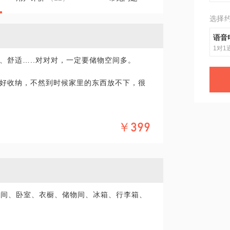
选择
语音
1对1
、舒适…..对对对，一定要储物空间多。
好收纳，不然到时候家里的东西放不下，很
吧。
￥399
妥的“舒适”。
物空间的布局。
生间、卧室、衣橱、储物间、冰箱、行李箱、
用什么工具，怎么样更划算。
会您取舍小妙招。