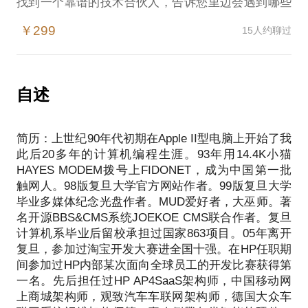
找到一个靠谱的技术合伙人，告诉您里边会遇到哪些
坑，或者，在暂时找不到靠谱技术合伙人的情况下，
￥299
15人约聊过
如何推动项目开展下去。
做一个有创意的软件作品，是从微信公众号入手呢，
还是直接开发App？如果非得开发App，那是用
Html5，还是原生，抑或React Native？我将用我们在
自述
项目运营中遇到的真实数据来告诉您该怎么去做分析
和决断。
简历：上世纪90年代初期在Apple II型电脑上开始了我
如果又想做配套的智能硬件，那是选CPU，还是单片
此后20多年的计算机编程生涯。93年用14.4K小猫
机MCU，还是FPGA，还是GPU？如果智能硬件又要
HAYES MODEM拨号上FIDONET，成为中国第一批
加上通讯模块，那是用WIFI，还是蓝牙，还是
触网人。98版复旦大学官方网站作者。99版复旦大学
GSM/GPRS，还是电力载波，还是LoRA，还是NB
毕业多媒体纪念光盘作者。MUD爱好者，大巫师。著
IoT？我来告诉您这些方案各自的应用领域和优缺点，
名开源BBS&CMS系统JOEKOE CMS联合作者。复旦
根据您的具体情况给出个人的意见和建议。
计算机系毕业后留校承担过国家863项目。05年离开
肯定有我回答不上的，但是找到我就等于打开了一扇
复旦，参加过淘宝开发大赛进全国十强。在HP任职期
门，来看看我的后援团：刘师兄（创Kickstarter中国
间参加过HP内部某次面向全球员工的开发比赛获得第
公司获最大众筹金额，3D打印专家）、王师弟（国内
一名。先后担任过HP AP4SaaS架构师，中国移动网
FPGA顶尖专家）、周同学（驭势科技合伙人，国内
上商城架构师，观致汽车车联网架构师，德国大众车