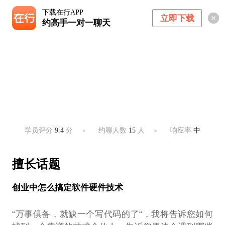
下载在行APP
立即下载
约高手一对一聊天
冯亮
首席架构师
上海 ・ 不限
学员评分
9.4
分
约聊人数
15
人
响应率
中
擅长话题
创业中怎么搞定软件硬件技术
“万事俱备，就缺一个写代码的了“，我将告诉您如何