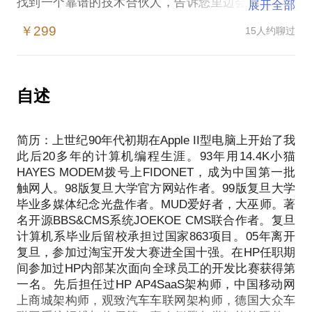
找到一个靠谱的技术合伙人，告诉您里边会遇到哪些
展开全部
坑，或者，在暂时找不到靠谱技术合伙人的情况下，
￥299
15人约聊过
如何推动项目开展下去。
做一个有创意的软件作品，是从微信公众号入手呢，
还是直接开发App？如果非得开发App，那是用
Html5，还是原生，抑或React Native？我将用我们在
自述
项目运营中遇到的真实数据来告诉您该怎么去做分析
和决断。
简历：上世纪90年代初期在Apple II型电脑上开始了我
如果又想做配套的智能硬件，那是选CPU，还是单片
此后20多年的计算机编程生涯。93年用14.4K小猫
机MCU，还是FPGA，还是GPU？如果智能硬件又要
HAYES MODEM拨号上FIDONET，成为中国第一批
加上通讯模块，那是用WIFI，还是蓝牙，还是
触网人。98版复旦大学官方网站作者。99版复旦大学
GSM/GPRS，还是电力载波，还是LoRA，还是NB
毕业多媒体纪念光盘作者。MUD爱好者，大巫师。著
IoT？我来告诉您这些方案各自的应用领域和优缺点，
名开源BBS&CMS系统JOEKOE CMS联合作者。复旦
根据您的具体情况给出个人的意见和建议。
计算机系毕业后留校承担过国家863项目。05年离开
肯定有我回答不上的，但是找到我就等于打开了一扇
复旦，参加过淘宝开发大赛进全国十强。在HP任职期
门，来看看我的后援团：刘师兄（创Kickstarter中国
间参加过HP内部某次面向全球员工的开发比赛获得第
公司获最大众筹金额，3D打印专家）、王师弟（国内
一名。先后担任过HP AP4SaaS架构师，中国移动网
FPGA顶尖专家）、周同学（驭势科技合伙人，国内
上商城架构师，观致汽车车联网架构师，德国大众车