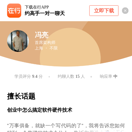
下载在行APP
立即下载
约高手一对一聊天
冯亮
首席架构师
上海 ・ 不限
学员评分
9.4
分
约聊人数
15
人
响应率
中
擅长话题
创业中怎么搞定软件硬件技术
“万事俱备，就缺一个写代码的了“，我将告诉您如何