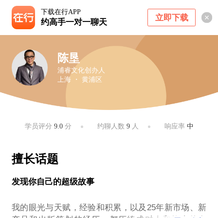
下载在行APP
立即下载
约高手一对一聊天
陈垦
浦睿文化创办人
上海 ・ 黄浦区
学员评分
9.0
分
约聊人数
9
人
响应率
中
擅长话题
发现你自己的超级故事
我的眼光与天赋，经验和积累，以及25年新市场、新