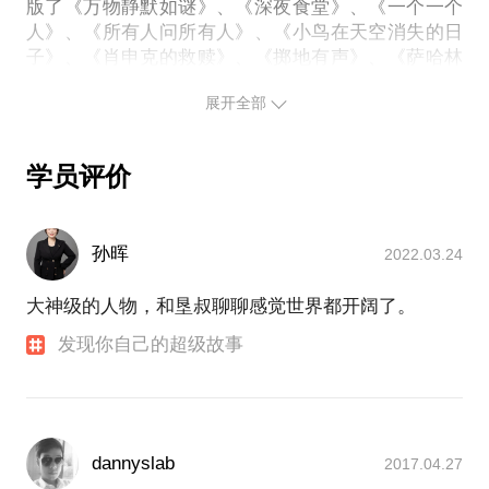
版了《万物静默如谜》、《深夜食堂》、《一个一个
人》、《所有人问所有人》、《小鸟在天空消失的日
子》、《肖申克的救赎》、《掷地有声》、《萨哈林
旅行记》、《孤独美食家》、《坦白书》、《移动照
展开全部
相馆》、《海上钢琴师》、《守望灯塔》、《耶路撒
冷三千年》、《请你留在我身边》、《一日一花》、
《100个基本》、《京都手艺人》等一批极具个性和
学员评价
文艺气质的出版物，赢得了业内与媒体的赞誉，以及
读者的青睐。
常住上海，跑遍全国，现正研究内容和个人品牌策
孙晖
2022.03.24
大神级的人物，和垦叔聊聊感觉世界都开阔了。
发现你自己的超级故事
dannyslab
2017.04.27