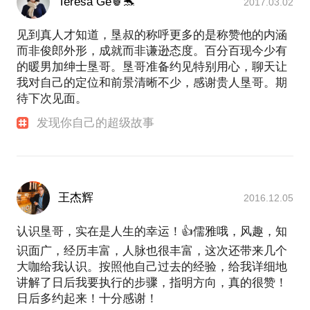
Teresa Ge🍍🐬
2017.03.02
见到真人才知道，垦叔的称呼更多的是称赞他的内涵
而非俊郎外形，成就而非谦逊态度。百分百现今少有
的暖男加绅士垦哥。垦哥准备约见特别用心，聊天让
我对自己的定位和前景清晰不少，感谢贵人垦哥。期
待下次见面。
发现你自己的超级故事
王杰辉
2016.12.05
认识垦哥，实在是人生的幸运！👍儒雅哦，风趣，知
识面广，经历丰富，人脉也很丰富，这次还带来几个
大咖给我认识。按照他自己过去的经验，给我详细地
讲解了日后我要执行的步骤，指明方向，真的很赞！
日后多约起来！十分感谢！