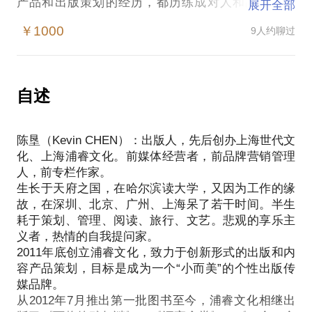
产品和出版策划的经历，都历练成对人和故事的发
展开全部
现。
￥1000
9人约聊过
策划是思考和发现，以及之后的行动。
如何做更舒展的自己？
如何找到一个超级故事？
你所经历的一切，我或许能帮你重新思考和重新表
自述
达。
我不能改变你的人生，但交谈所激活的方向或许能节
陈垦（Kevin CHEN）：出版人，先后创办上海世代文
省你的一点路程，当然你也可能就此踏上更艰难的行
化、上海浦睿文化。前媒体经营者，前品牌营销管理
程。
人，前专栏作家。
你可以问我如何策划一个故事，我也希望你能分享故
生长于天府之国，在哈尔滨读大学，又因为工作的缘
事。这样更像彼此问道，而非求教。
故，在深圳、北京、广州、上海呆了若干时间。半生
耗于策划、管理、阅读、旅行、文艺。悲观的享乐主
义者，热情的自我提问家。
2011年底创立浦睿文化，致力于创新形式的出版和内
容产品策划，目标是成为一个“小而美”的个性出版传
媒品牌。
从2012年7月推出第一批图书至今，浦睿文化相继出