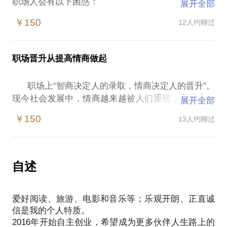
职场人会有以下困惑：
展开全部
简历平淡，不知道如何突现优点和优势；
￥150
12人约聊过
简历发出后，石沉大海，没有回音；
缺乏面试的知识和技能，在面试中屡屡受挫；
面试中觉得有胜出希望，但最终还是被拒之门外，却
职场晋升从提高情商做起
不解其中原由。
作为资深的HR管理者，我在面试中积累了丰富的实战
职场上“智商决定人的录取，情商决定人的晋升”。
经验，无论是基层人员的面试还是中高级管理者的引
现今社会发展中，情商越来越被人们重视，高情商无
展开全部
进都有大量的案例，可谓识人无数，也见证了许多人
疑对你提升职场竞争力，增加幸福感起到至关重要的
因对自己认知不清晰，或缺乏面试知识和技巧而错失
￥150
13人约聊过
作用。
良机。
你是否有以下困惑：
面试其实没有你想像的那么难，但掌握必要的方法和
职场人际关系不佳，四处碰壁？
技巧却是必须的。如果你有面试方面的困惑，对找工
加班成常态，却不见业务成果显现？
自述
作没有信心，或觉得迟迟找不到理想工作，我能给你
得不到上司理解，老挨批评？
提供以下帮助：
严重的职业倦怠导致身心疲惫？
帮你诊断个人简历，写出一份吸引面试官的简历；
爱好阅读、旅游、电影和音乐等；乐观开朗、正直诚
看不到未来，又不敢轻言放弃？
帮你诊断过往面试中遇到的问题，找到解决痛点的方
信是我的个人特质。
一言不合就心情不爽，甚至发火？
法；
2016年开始自主创业，希望成为更多伙伴人生路上的
情商低并不可怕，也别郁闷，因为情商只是一种技