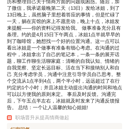
历和整理自己关于情商方面的问题或困惑。随后，加
了微信，我承诺最晚第二天（13日）发给冰姐，到了
13日晚上，虽然脑子里想着答应的事情，但是忙碌了
一天，躺在宾馆的床上不愿意动，晚上十点，冰姐发
来提醒——你的资料记得发给我。 做事准备充分且有
条理。约的是4月15日下午两点，冰姐1点半就早早的
到了咖啡馆，她想找一个好的位置沟通。这一点可以
看出冰姐是一个做事有准备有细心考虑。在沟通的过
程中，冰姐拿出了自己的笔记本，一条一条的展开话
题，聊工作聊生活聊家庭：清晰的自我认知、情绪的
自我觉察、坚定长远目标、活在当下和接纳别人和自
己 充分考虑学员，沟通中注意引导学员自己思考。整
个交流从1点半到4点，两个半小时，远远超过了在行
约定的1个小时；并且冰姐主动提出沟通的时间和地点
可以以方便我的原则来定。 事后及时反馈。沟通完
后，下午五点半左右，冰姐就及时发来了沟通反馈报
告。 总结：一个让人温馨的知心姐姐!
职场晋升从提高情商做起