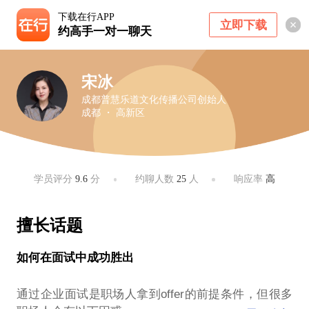
下载在行APP
立即下载
约高手一对一聊天
宋冰
成都普慧乐道文化传播公司创始人
成都 ・ 高新区
学员评分
9.6
分
约聊人数
25
人
响应率
高
擅长话题
如何在面试中成功胜出
通过企业面试是职场人拿到offer的前提条件，但很多