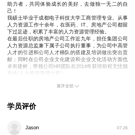
帮你准确定位职业方向，合理规划现在和今后的职业
助力者，共同体验成长的美好，去做独一无二的自
能，是可以通过学习和践行不断提升的。
发展；
己！
多年的人力资源工作经历，让我有大量机会在员工招
教授实用的面试方法和技巧，助你找到理想工作。
我硕士毕业于成都电子科技大学工商管理专业。从事
聘、员工关系维护、员工激励和晋升方面与人进行交
总之，面试成功胜出是有方法和技巧的，希望我能用
人力资源工作十余年，在医药、IT、房地产公司都留
流互动，对情商在职场所起的作用有着深刻的认知。
下过足迹，积累了丰富的人力资源管理经验。
十几年积累的面试知识和经验帮助你清晰认知自我，
2015年我师从台湾著名情商专家张筠云博士学习，取
在最后任职的房地产公司工作近九年，担任集团公司
准确定位职业方向，顺利找到心仪的工作。愿我们有
得了《职场情商》的教练资格证。
人力资源总监兼下属子公司执行董事，为公司中高管
缘相识！
如果你有职场情商方面的困惑，想通过提高情商去改
人才的引进和公司人才梯队的搭建及培训做出突出贡
变自我，提升个人职场竞争力，我能给你提供以下帮
献；同时在公司企业文化建设和企业文化活动方面也
卓有建树；带领公司HR团队在2014年获得前程无忧颁
助：
发的”人力资源管理大奖”。
帮你客观分析在职场中遇到的问题，清晰认知自己在
2023年参加中国科学院心理研究所“心理咨询师培
情商方面的长短板；
展开全部
教你几种实用的提高情商的方法，去有效运用于工作
和生活中；
帮你规划后续情商提升方案并督促持续践行。
学员评价
最后，愿我们有缘相识，你越早了解情商知识，并将
其运用在工作和生活中，你也将越早获得职场成功和
Jason
07.26