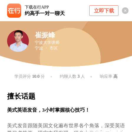
下载在行APP
立即下载
约高手一对一聊天
崔振峰
宁波大学讲师
宁波 ・ 市区
学员评分
10.0
分
约聊人数
3
人
响应率
高
擅长话题
美式英语发音，3小时掌握核心技巧！
美式发音跟随美国文化遍布世界各个角落，深受英语