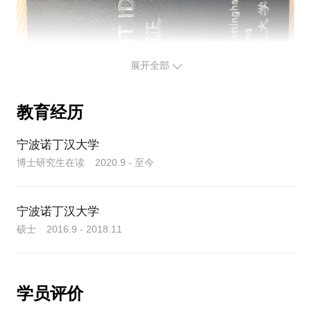
good idea（形容词修饰名词）的重读容易颠倒，一般
英语学习者会更加重读good,而不是idea。
意群层面，此句有两个意群，含有4个实词，如何处理
4个实词的重读程度，‘That's a good idea,but,it won't
展开全部
work in China’与‘That's a good idea.But，it won't
work in China.’这两句话在单词重读，升降调如何区
分。（4）句子层面，
教育经历
‘
That car is nice!
宁波诺丁汉大学
’
博士研究生在读 2020.9 - 至今
与
‘
宁波诺丁汉大学
That's a nice car!
’
硕士 2016.9 - 2018.11
这两句中的nice和car重读程度如何区分。
学员来之前可以自己准备一个自我介绍短文。若合
适，可以从此篇自我介绍切入，作为学习素材。当
学员评价