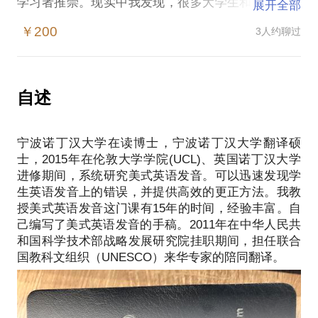
学习者推崇。现实中我发现，很多大学生和职场人士
展开全部
不知道自己的英语发音是英式发音还是美式发音，想
￥200
3人约聊过
学美式发音又不知如何下手。
我教授英语发音有15年经验。擅长迅速诊断学员英语
发音中的错误，量体裁衣，帮助学员3小时内掌握美语
发音核心特点。如卷舌音(误发儿化音现象很普遍，如
自述
idea、campus、China、banana、America等，原因
是学习者不知道发卷舌音的前提是字母中要含有字母
宁波诺丁汉大学在读博士，宁波诺丁汉大学翻译硕
r)，元音连读(如 I always stay up late中有两处元音连
士，2015年在伦敦大学学院(UCL)、英国诺丁汉大学
读)，升降调（That's a good book,but I don't like
进修期间，系统研究美式英语发音。可以迅速发现学
it.book是否需要声调？），形容词+名词时，哪个词读
生英语发音上的错误，并提供高效的更正方法。我教
的更重（如good idea），名词+名词时，哪个名词读
授美式英语发音这门课有15年的时间，经验丰富。自
的更重(如desk computer)，还有其他几个极具美语特
己编写了美式英语发音的手稿。2011年在中华人民共
点的发音要点。
和国科学技术部战略发展研究院挂职期间，担任联合
再举例：That's a good idea，but，it won't work in
China.此例中，
单词发音层面，idea和China容易误发为idear和
Chinar.