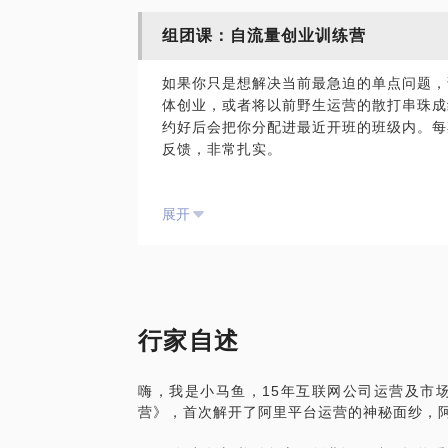
2、拉新、留存、转化是最重要的增长关键
5、用户分层，识别关键人，把在社交媒体上
组团课：自流量创业训练营
是什么，如何去拆解去监测，哪些同学用什
到，设计分销及传播策略。
3、活动运营/内容运营/用户运营是我们
如果你只是想解决当前最急迫的单点问题，
配？他们的工作内容是否能支撑公司的增长
以上都是常见的在移动社交时代+运营的手
体创业，或者将以前野生运营的散打串珠成
果。
约好后会把你分配进最近开班的班级内。每
反馈，非常扎实。
凭什么值得为我付费？
适合谁？
我是小马鱼，独立运营顾问，6年给数十家
展开
搭建起一个良性生长的精品社群，现在有付费
职场人士想跳出舒适区、寻找突破口，低风
作者，畅销5万册。原创自流量金三角方法
喜马拉雅精品课《做自己的首席运营官》播放
自由职业者想放大已有技能，打造个人IP，
的运营顾问。
小微创业者想从0到1构建可持续增长的健
我自己就是自己的案例！
行家自述
脱离职场的宝妈想兼顾家庭的同时做喜欢的
嗨，我是小马鱼，15年互联网公司运营及市场
营》，首次解开了阿里平台运营的神秘面纱，
包含哪些内容？