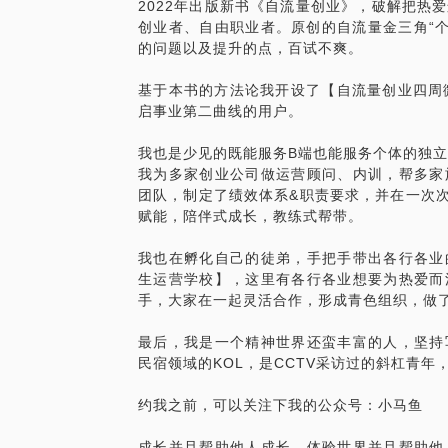
2022年出版新书《自流量创业》，破解把热
创业者、自由职业者。原创的自流量金三角“个
第一阶段：30天
的问题以及提升的点，百试不爽。
干货系统讲解，作业消化输出
基于本书的方法论我开设了【自流量创业四周微
启事业第二曲线的用户。
开营：不想上班，你不是一个人
我也是少见的既能服务B端也能服务个体的独
第一课：人生第二曲线，你在哪个阶段
我为多家创业公司做运营顾问、内训，帮多家
团队，制定了绩效体系&职责要求，并在一次次
第二课：搭建你的自流量创业商业模型
赋能，陪伴式成长，教练式帮带。
第三课：影响转化率的关键：个人IP
我也在孵化自己的徒弟，手把手带出各行各业
生运营学校】，这里有各行各业想要为热爱而活
第四课：影响客单价的关键：产品矩阵
手，大家在一起灵活合作，形成青色组织，做
第五课：案例：知识IP如何打造产品矩阵
最后，我是一个精神世界还蛮丰富的人，坚持
民宿领域的KOL，是CCTV采访过的斜杠青年
第六课：影响流量的关键：私域流量池
约我之前，可以关注下我的公众号：小马鱼
第七课：用户运营，寻找100个铁杆粉丝
成长并且帮助他人成长，体验世界并且帮助他