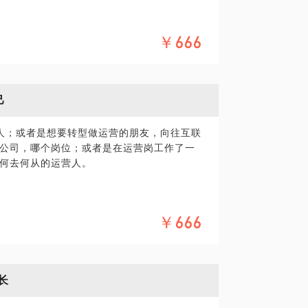
外两个角相结合，不然就会出现抖音上几十万
公司，并取得了显著成效，帮助运营团队进
￥666
互联网大厂的运营经验如何与现在广大的初
帮助多家公司实现了突破：比如我帮助竹叶
自流量创业金三角为你搭建分析框架，帮你进
己
到了天猫茶类目第一；比如我为旅行度假品牌bi
腿的那个角，重点突破。
社群运营体系，获得了上百万免费流量；比如我
场人；或者是想要转型做运营的朋友，向往互联
的活动、内容、社群运营赋能线下各个校
不好，那我会告诉你：
公司，哪个岗位；或者是在运营岗工作了一
线下大用户量的公司设计线上的用户留存路
何去何从的运营人。
用户资产。
友圈&社群
需要的特质，看看你适合做哪个？
最佳方式和渠道是什么 ；
户生命周期价值
￥666
量、优势不一样的；A公司比B公司好，但A
播
的区别；一线城市和二线城市的区别等。
。
门针对知识IP，有一个十个月的陪跑计划，
， 靠“运营”过上理想的生活。
行各业知识IP加入。
长
准备？拿到offer后如何快速互联网公司的
。请把你的现状和细化问题提前发给我，方便我