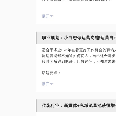
个人IP想要形成闭环，赚到钱，必须和另
我离开阿里后以运营顾问的身份帮助过很多
粉丝账号无法变现的情况。
展开
入了正轨，获得融资，少走很多弯路。对于
创公司实际情况相结合，我做了大量思考。
在这个话题里，分两种情况：
我利用阿里的思维加上新迭代的技能，很快
1）如果你还没想好做什么，我会用原创的
职业规划：小白想做运营岗/想运营自
青做了2016年双11的规划，他们当年做
行自我探索，商业模式的建立，找到当下瘸
kego做运营顾问，低成本搭建起内容和
适合于毕业0-3年在看更好工作机会的职
为线下教育公司搭建增长团队，通过强有力
2）如果你已经开始了第一步，但发现效果
网运营岗却不知道如何切入，自己适合哪类
区，让规模化开校区无后顾之忧；比如为有
5个步骤搭建高价值私域流量池：
段时间后遇到瓶颈，比较迷茫，不知道未来
径，把一次性的生意做成长久持续的高价值
①角色定位，找到自己差异化的标签
②找到适合自己的公域流量池引流
话题要点：
我能给你提供支持的内容包括：
③在私域流量池做粉丝经营，主要武器是朋
①选择运营岗方向：运营岗位的分工和各自
①你们适合的冷启动获得第一批种子用户的
④从引流款到利润款设计产品矩阵，延长用
展开
②选择公司：不同公司运营岗的地位、含金
②运营部门如何搭建效率最大化；
⑤设计社交货币及利益刺激，吸引老用户传
公司的运营岗不一定比B好；总部和分公司
③你当前最重要的几件事是什么 ；
③应聘技巧（含简历、笔试、面试指导）
④如何把线下用户导到私域流量池留存变现
也有可能通过筛选加入我的运营顾问班，专
④怎样借由“运营”的技巧来运营自己的人生
陪你度过最难的一段时期，目前已有50+各
传统行业：新媒体+私域流量池获得增
⑤传统行业人士要进入阿里等互联网大厂如何
PS.与我见面前，请把你的问题更具体化
工作习惯和思维方式。
做准备，提升见面效率。