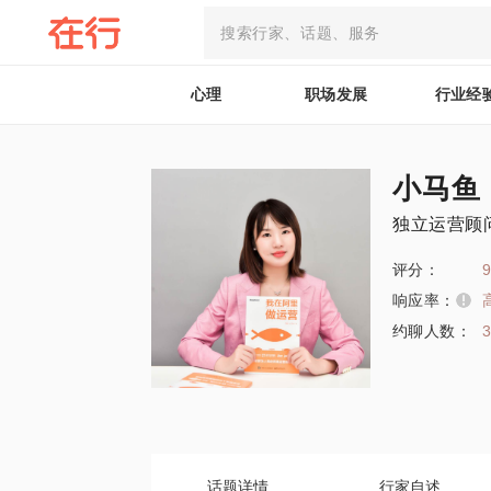
心理
职场发展
行业经
小马鱼
独立运营顾
评分：
9
响应率：
约聊人数：
话题详情
行家自述