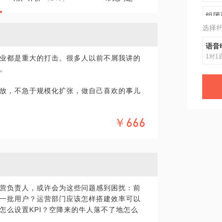
组团
选择
语音
1对1
业都是重大的打击。很多人以前不屑我讲的
。
放，不急于规模化扩张，做自己喜欢的事儿
￥666
起最好的时代已经到来。我自己就是最好的
关。
不超过10000块，几乎没有添置什么固定
？
实现利润上百万，并且即使在疫情、双减的
营负责人，或许会为这些问题感到困扰：前
一批用户？运营部门应该怎样搭建效率可以
己身上，在200+多个个案上，我发现了个人
怎么设置KPI？空降来的牛人落不了地怎么
人IP+私域流量池+产品矩阵。