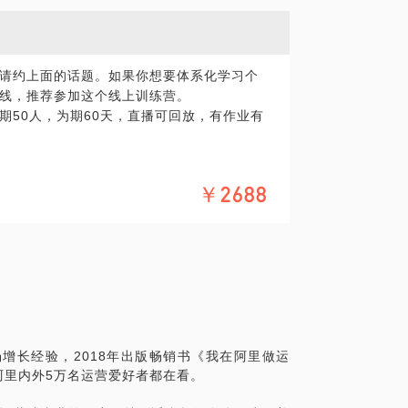
点，尤其是留存。放在你的业务里对应的指标
具有带货能力的KOC和影响力的KOL找
么手段去实现。
实现拉新、留存、转化的武器，你的人岗是否匹
请约上面的话题。如果你想要体系化学习个
？如何去界定他们的工作内容，评估工作效
段，我们可以挑2-3个适合你的细化聊聊。
线，推荐参加这个线上训练营。
期50人，为期60天，直播可回放，有作业有
公司做过咨询和内训；运营圈子计划发起人，
￥2688
成员2000+人；《我在阿里做运营》一书
险开启第二曲线/复业
论并推出书籍《自流量创业》及配套训练营；
量破10万。现在还在孵化100位各行各业
稳定增加收入/提高单位时间价值
康的商业模式
事儿获得精神和物质回报/找到价值感
增长经验，2018年出版畅销书《我在阿里做运
阿里内外5万名运营爱好者都在看。