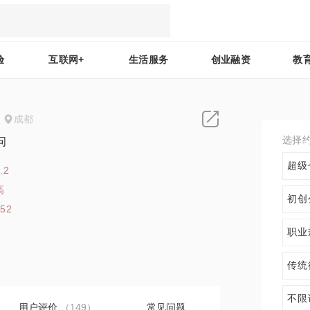
验
互联网+
生活服务
创业融资
教
成都
选择
问
超级
.2
高
初创
352
职业
传统
不限
用户评价
（149）
常见问题