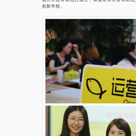
创新学校。
第八课：持续精进，一个人活成一家公司
第二阶段：30天
精选里程碑事件实践，消除心理卡点
结营：自流量人生故事展暨优秀学员分享
超值福利：
送299元运营圈子社群一年
积分前3名送一对一专访并发表
如果你不确定，也可以先约前面的单次聊，
学习。咨询请关注公众号：小马鱼