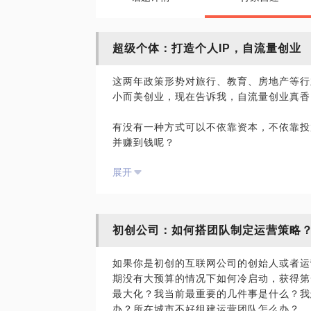
超级个体：打造个人IP，自流量创业
这两年政策形势对旅行、教育、房地产等行
小而美创业，现在告诉我，自流量创业真香
有没有一种方式可以不依靠资本，不依靠投
并赚到钱呢？
展开
答案是：有的！抓住移动社交红利，个体崛
例子。并且在写的第二本书就是与此话题相
离开大厂的五年里，我花在创业上的成本估计
初创公司：如何搭团队制定运营策略
资产。在合理高效的资源精力配置下，每年
形式下，也能实现20%以上的年增长率。
如果你是初创的互联网公司的创始人或者运
期没有大预算的情况下如何冷启动，获得第
主要原因是我没有照搬公司运营的方法在自
最大化？我当前最重要的几件事是什么？我
创业的秘密，我原创了自流量创业金三角：个
办？所在城市不好组建运营团队怎么办？