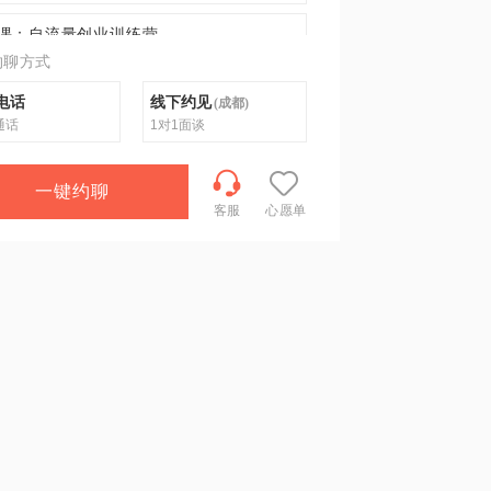
课：自流量创业训练营
约聊方式
电话
线下约见
(
成都
)
通话
1对1面谈
一键约聊
客服
心愿单