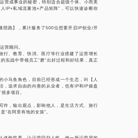
爱运营成事业的秘密，特别适合超级个体、小而美
人IP+私域流量池+产品矩阵”，可以快速诊断你
陪跑】，累计服务了500位想要开启IP创业/开
立运营顾问。
旅行、教育、快消、医疗等行业搭建了运营增长
的实战中带领员工“磨”出好过程和好结果，真正
的小马鱼角色，目前已经形成一个生态，叫【人
，追求自由的向善的从业者，也有IP和IP操盘
了很多项目。
写作，输出观点，影响他人，是生活方式、旅行
，是“在阿里有地的女孩”。
人体验世界。让运营回归人性，做一所运营届的