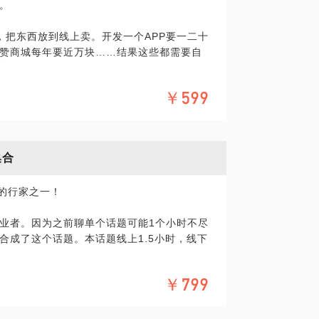
。
，共影响上万名学生，帮助很多同学拿到名
，把东西放到线上卖。开发一个APP要一二十
聘，阿里适合什么样的人，进去后会遇到什么机
赞商城每年要近万块……结果这些都需要自
公司需要什么样的人，也知道什么样的人适
￥599
为了获取进入阿里的秘籍，如果你不适合，
并不是唯一的选择。
是全部依靠销售，发愁销售怎么与运营结
长期为自己所用；有的是之前流量太容易简
的男生找到我，他投了几年的简历想进阿里
集合
化率去保证销售额不掉；有的对新媒体很陌
很不自信的状态，我看了他的简历，找出其中和
官网做成了广告喇叭根本没人看。
，你不适合。后面帮他推荐了一家有活力的
迎的行家之一！
鸡血满满！
下解决思路：
业者。因为之前聊单个话题可能1个小时不尽
是一项工作技能，也是人生的智慧。希望能帮
合成了这个话题。本话题线上1.5小时，线下
流程梳理出来，增加每个触点的转化率，用户
和技能相结合，做热爱的事儿有天赋的事儿
P的意识，用心维护朋友圈，提升转化率；
￥799
，设计私域流量池策略；
的团队是怎样的？其实有的公司是在空转，浪
狐狸尾巴收一收，先和用户做朋友，提供有价