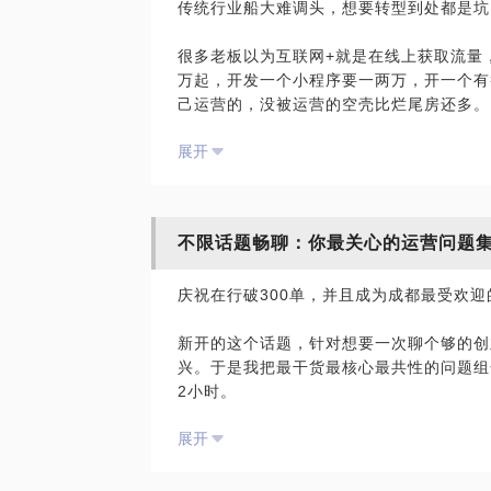
传统行业船大难调头，想要转型到处都是坑
我与馒头商学院、实习僧合作开过线上课程
很多老板以为互联网+就是在线上获取流量
企offer。特别是对于阿里运营，如何应
万起，开发一个小程序要一两万，开一个有
遇和挑战，我都很清楚。
己运营的，没被运营的空壳比烂尾房还多。
同时，我有服务于创业公司的经历，我知道
展开
所以我说，互联网+已经out！运营+已来！
合什么样的公司。很多同学一开始找到我是
我也会为你建议更适合你的职业之路。阿里
我给一些传统公司包括国企做过培训，有的
合；有的是流量一次性的，不知道如何留存
曾经有位很有在旅行产品经理方面很有天赋
不限话题畅聊：你最关心的运营问题
单粗暴对待，现在流量少了发愁如何提高转
的飞猪旅行都被拒了，一直处于很down
生，知道要做但不知道怎么做，结果做成了
阿里不符的硬伤，告诉他不用再做无用功了
庆祝在行破300单，并且成为成都最受欢
创业公司，现在做得无比开心，找到自我，
以我对传统行业的观察，我可能可以提供以
新开的这个话题，针对想要一次聊个够的创
我认为好的人生“运营”得出来，运营不仅
兴。于是我把最干货最核心最共性的问题组
1、不需要颠覆，只需要把现有的用户转化
你认清自身，找到更多样的职业路径，兴趣
2小时。
体验，精细化运营，就能提升效率；
并赚到钱。
2、用运营赋能销售，让销售有打造个人I
展开
我可以与你分享：
3、将线下一次性用户引入个人号及社群里
1、运营团队如何搭建，最小化的能跑起来
4、在合适的社交平台上建立新媒体矩阵，
费资源。
值的内容；