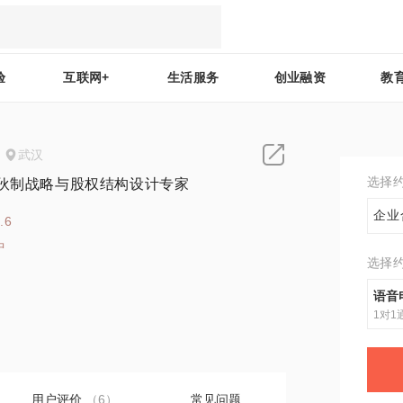
验
互联网+
生活服务
创业融资
教
武汉
选择
合伙制战略与股权结构设计专家
企业
.6
中
选择
8
语音
1对1
用户评价
（6）
常见问题