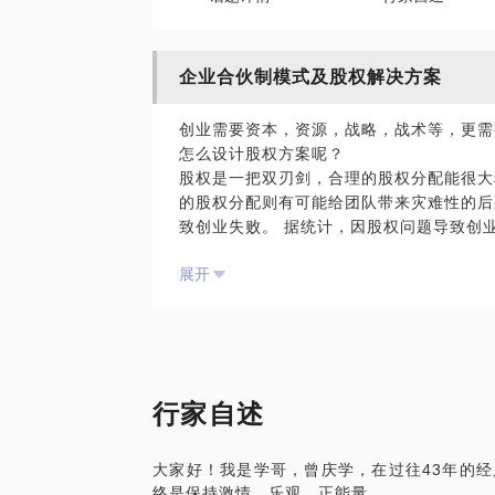
企业合伙制模式及股权解决方案
创业需要资本，资源，战略，战术等，更需
怎么设计股权方案呢？
股权是一把双刃剑，合理的股权分配能很大
的股权分配则有可能给团队带来灾难性的后
致创业失败。 据统计，因股权问题导致创
的股权设计是创业者最需要面对及考虑的
展开
一切关于利益和表决权分配的问题，对于
如果你准备创业，正在跟合伙人设置股权
如果你的企业已有一定的发展，有新的合
如果你要把股权分配给核心员工；
如果你想通过期权激励后期员工；
如果你想把股权设置成可进可退的模式；
行家自述
如果你想通过股权设计避免“请神容易送神
如果你想制定长远的股权战略计划；
大家好！我是学哥，曾庆学，在过往43年的
如何你需要签署完备的创业合伙协议；
终是保持激情、乐观、正能量。
这些问题都可以一一在我这里得到答案。