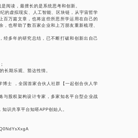
就是阅读，最擅长的是系统思考和创新。
面分配方面的问题，我可以帮你。 我可以提
1世纪的虚拟现实、人工智能、区块链，从宇宙哲学
上百万篇文章，也将这些所思所学运用在自己的
余，也帮助了数百家企业和上万朋友重新梳理、
提供创始团队股权分配及外部投资者股权融资
，经多年的研究总结，已不断打破和创新出自己
例，设计适合的员工股权激励方案；
理。
；
生的长期乐观、豁达性情。
学博士 ，全国首家合伙人社群【一起创合伙人学
战略与股权架构设计专家，多家知名平台型企业战
，知识共享平台知嗒APP创始人。
zOQ0NdYsXxgA