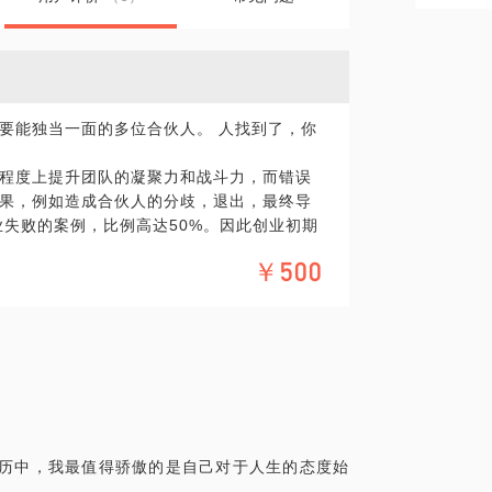
要能独当一面的多位合伙人。 人找到了，你
程度上提升团队的凝聚力和战斗力，而错误
果，例如造成合伙人的分歧，退出，最终导
业失败的案例，比例高达50%。因此创业初期
问题。
￥500
创业团队来说，都足以影响大局。
；
伙人要加入；
难”……
经历中，我最值得骄傲的是自己对于人生的态度始