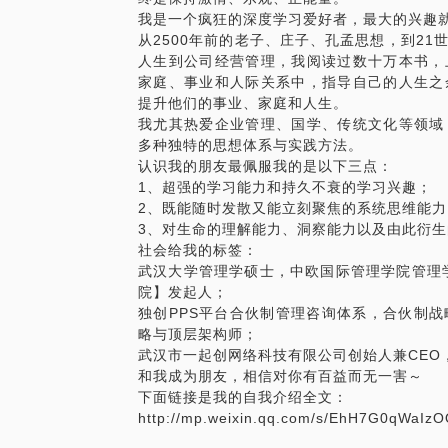
我是一个疯狂的深度学习爱好者，最大的兴趣
总之，如果你在创业过程中，遇到有股权方
从2500年前的老子、庄子、孔孟思想，到2
供的具体帮助有：
人生到公司经营管理，我阅读过数十万本书，
股权分配过程中的那些坑，举例说明；
家庭、事业和人际关系中，指导自己的人生之
股权分配的十大法则，有针对性的讲解； 
提升他们的事业、家庭和人生。
建议；
我尤其热爱企业管理、国学、传统文化等领域
针对所处的阶段、激励范围及期权池的比
多种独特的思想体系与实践方法。
万字创业合伙协议范本；。
认识我的朋友最佩服我的是以下三点：
也许我们聊聊，能让你的思路得到有效的梳
1、超强的学习能力和持久不衰的学习兴趣；
2、既能随时发散又能立刻聚焦的系统思维能力
3、对生命的理解能力、洞察能力以及由此衍
社会给我的标签：
武汉大学管理学硕士，中欧国际管理学院管理
院】发起人；
独创PPS平台合伙制管理咨询体系，合伙制
略与顶层架构师；
武汉市一起创网络科技有限公司创始人兼CEO
和我成为朋友，相信对你有百益而无一害～
下面链接是我的自我介绍全文：
http://mp.weixin.qq.com/s/EhH7G0qWaI