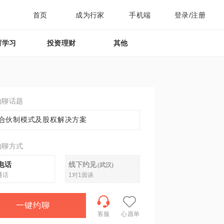
首页
成为行家
手机端
登录/注册
育学习
投资理财
其他
约聊话题
合伙制模式及股权解决方案
约聊方式
电话
线下约见
(
武汉
)
通话
1对1面谈
一键约聊
客服
心愿单