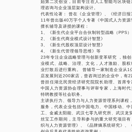
始第二次创业，目前专注在人工智能与区块链
理咨询与企业顶层架构设计。
代表性论著： 曾在《企业管理》、《经济日报
11年曾出版40万字个人专著《中国式人力资
擅长辅导及讲授的课程：
1、《新生代企业平台合伙制转型战略（PPS）
2、《新生代商业模式设计智慧》
3、《新生代股权顶层设计智慧》
4、《新生代管理领导思维》等
23年专注企业战略管理与创新变革研究 ，独
业模式、战略、治理、文化，人才激励、股权
业打散后进行重构。 曾辅导一家制造企业从1
店发展到近200家店，曾咨询过的企业中，有
曾担任湖北民营经济研究院院长助理、首席专
中国人力资源协会理事与评审专家，上海时代
特聘教授等社会职务。
主讲执行力、领导力与人力资源管理系列课程，
服务，代表企业包括中国电力、中国移动、中
工、金威太阳能、武汉七零九研究所、武汉龙
丝宝工作期间，主导和参与的重大研究项目有
织与人力资源管理》、《品牌熵系统研究》、
创业后具有代表性的咨询案例：