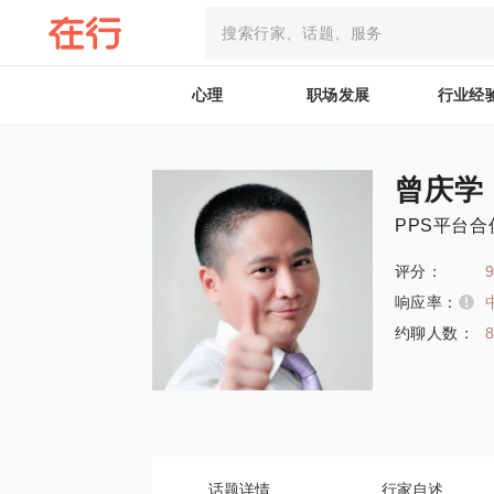
心理
职场发展
行业经
曾庆学
PPS平台
评分：
9
响应率：
约聊人数：
话题详情
行家自述