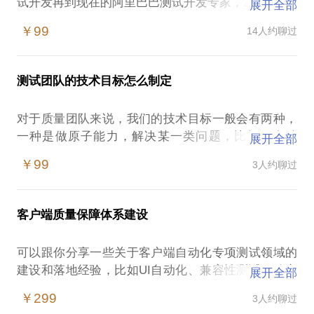
试开发再到现在的阿里巴巴测试开发专家，2年完成了
展开全部
一次职业转型，我可以给大家分享测试开发这条路怎
￥99
14人约聊过
测试团队的技术目标怎么制定
对于质量团队来说，我们的技术目标一般会有两种，
一种是做原子能力，解决某一类问题，比如UI自动
展开全部
化、接口自动化等；另外一种是建设一个整合各种原
￥99
3人约聊过
子能力的平台，做原子能力的调度，打整体效果，比
如无线质量中心等，那么我们如何来思考技术目标的
客户端质量保障体系建设
可以跟你分享一些关于客户端自动化专项测试领域的
建设和落地经验，比如UI自动化、兼容性测试、稳定
展开全部
性测试、性能测试（CPU、内存、FPS、流量、网
￥299
3人约聊过