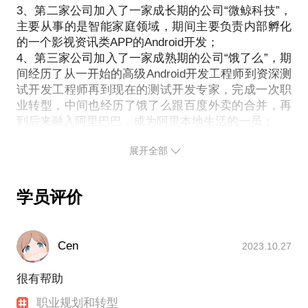
3、第二家公司加入了一家成长期的公司“微鲸科技”，
主要从事的是智能家庭领域，期间主要负责内部孵化
的一个影视资讯类APP的Android开发；
4、第三家公司加入了一家成熟期的公司“饿了么”，期
间经历了从一开始的高级Android开发工程师到资深测
试开发工程师再到现在的测试开发专家，完成一次职
业转型，中间也经历了饿了么跟百度外卖的合并，再
到后来融入阿里巴巴，成为阿里本地生活的一员；
5、第四家公司加入了一家美股上市的公司“哔哩哔
展开全部
哩”，期间带领十人左右的团队从0到1建设了终端实验
室，包括软硬件解决方案以及云测平台的设计开发和
落地运营，中间也负责过一段时间的业务质量，对质
学员评价
Cen
2023.10.27
很有帮助
职业规划和转型