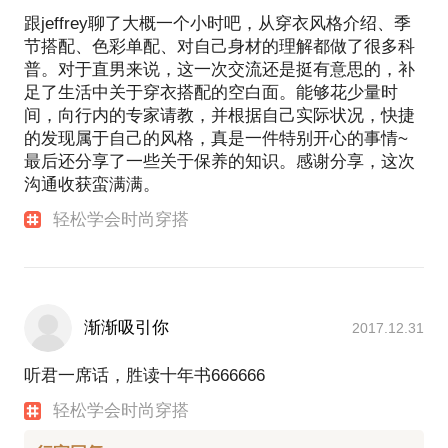
尚品牌运营与媒体公关的相关经验。希望我的经验可
跟jeffrey聊了大概一个小时吧，从穿衣风格介绍、季
以帮助到你。”
节搭配、色彩单配、对自己身材的理解都做了很多科
位俊博的微博：
普。对于直男来说，这一次交流还是挺有意思的，补
足了生活中关于穿衣搭配的空白面。能够花少量时
间，向行内的专家请教，并根据自己实际状况，快捷
的发现属于自己的风格，真是一件特别开心的事情~
最后还分享了一些关于保养的知识。感谢分享，这次
沟通收获蛮满满。
轻松学会时尚穿搭
渐渐吸引你
2017.12.31
听君一席话，胜读十年书666666
轻松学会时尚穿搭