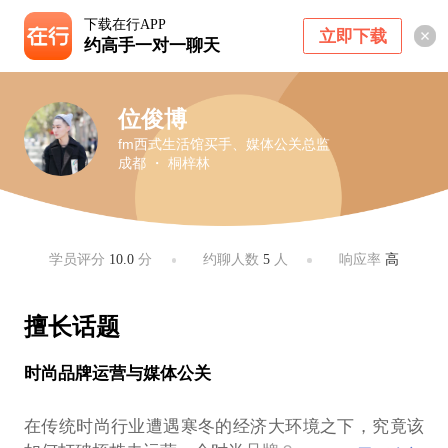
下载在行APP
立即下载
约高手一对一聊天
位俊博
fm西式生活馆买手、媒体公关总监
成都 ・ 桐梓林
学员评分
10.0
分
约聊人数
5
人
响应率
高
擅长话题
时尚品牌运营与媒体公关
在传统时尚行业遭遇寒冬的经济大环境之下，究竟该