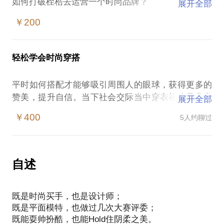
如何打破桎梏去运营一个时尚品牌？
展开全部
如果你也对时尚行业感兴趣，可能遇到过这些问题：
￥200
面对互联网的冲击，传统高端服装行业如何运用新媒
体把握新的机遇？
从传统服装销售模式转型，如何更好地进行线上服装
轻松学会时尚穿搭
销售？
时尚品牌的媒体公关渠道如何打开？
平时如何搭配才能够吸引周围人的眼球，获得更多的
我在时尚品牌有6年从业经验，工作内容包含市场、货
赞美，提升自信。当下社会交际当中穿衣礼仪是非常
展开全部
品、媒体公关、品牌包装等各方面，一手打开fm西式
重要的一门课程。在不同的场合穿着不同的服装会大
生活馆的媒体公关推广渠道，也在其他大小时尚比赛
￥400
5人约聊过
大提升自己的魅力。所以快来了解如何最迅速的了解
担任评审。
时尚穿搭，让你不再为穿搭而发愁。
我认为要运用新的经营理念与创新思维为传统的时尚
在以往的经验当中，很多朋友们存在很多的穿搭误
行业注入新鲜的血液。我愿意从以下几个方面帮助
区：
自述
你：
黑白灰是最安全的搭配，最安全也就是说最无趣。
运用媒体力量提高品牌的知名度，增强品牌宣传与业
不懂的运用色彩来装扮自己。
绩的粘合度；
既是时尚买手，也是设计师；
觉得好的穿搭都花费不菲，那我就教您如何用最少的
在线上销售中优化产品结构和配比，加速转型提高竞
既是平面模特，也做过几次大赛评委；
钱搭出最潮装扮。
争力；
既能耍帅扮酷，也能Hold住阴柔之美。
我在时尚行业摸爬滚打长达6年之久，每一次的国际时