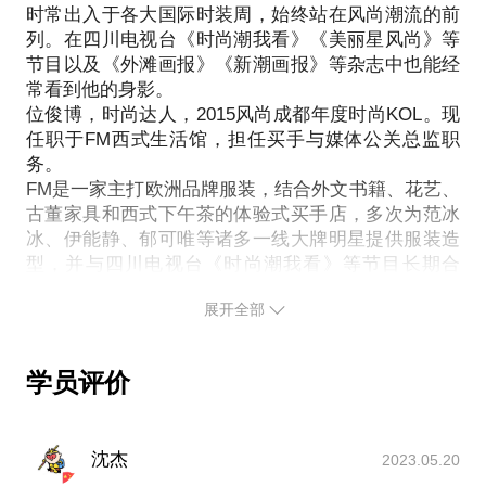
从自身资源告诉你如何拓展媒体宣传渠道。
时常出入于各大国际时装周，始终站在风尚潮流的前
装周都是提升自己时尚品味的学习机会。在以往的经
列。在四川电视台《时尚潮我看》《美丽星风尚》等
验当中，经历了无数的街拍、杂志拍摄，对服装行业
节目以及《外滩画报》《新潮画报》等杂志中也能经
的了解不断深入。如何能穿出最潮、最in的装扮是我
常看到他的身影。
无时无刻不在研究的话题。在这个过程中，很荣幸我
位俊博，时尚达人，2015风尚成都年度时尚KOL。现
也得了一些时尚奖项，包括2015年外滩画报年度kol
任职于FM西式生活馆，担任买手与媒体公关总监职
奖。想要时尚的美美地过每一天就跟我一起来分享
务。
吧。
FM是一家主打欧洲品牌服装，结合外文书籍、花艺、
我愿意与你分享的内容包括：
古董家具和西式下午茶的体验式买手店，多次为范冰
冰、伊能静、郁可唯等诸多一线大牌明星提供服装造
如何最迅速提升时尚穿搭能力？
型，并与四川电视台《时尚潮我看》等节目长期合
如何用最少的钱搭出最潮大装扮？
作，提供各种潮流服饰信息。
跳脱出黑白灰的枯燥，让生活充满快乐的色彩。
展开全部
位俊博在时尚行业工作已有6年时间，曾任amc四川大
PS.在选择与我见面前，请把你的问题更具体化。毕
弘文化传播有限公司演唱会组项目经理、成都艾可文
竟一小时的谈话只能解决一个小问题。请把你的问题
化传播有限公司总经理助理兼秀导、四川得孚国际贸
提前发给我，方便我做更精确的准备，提升见面效
学员评价
易有限公司企划部总监，工作内容包含市场、货品、
媒体公关、品牌包装等。经常出席各种时尚活动，拥
有丰富的时尚行业工作经验。
沈杰
2023.05.20
“终身奉献于时尚产业是我的目标。愿意与大家分享时