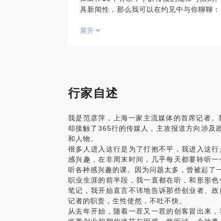
具新闻性，那么我可以在约见中与你聊聊：
如何找选题（针对需求不同，给出不同的解
展开
如何写你的导语、标题、正文，从而达到最
如何为你的文章点睛。
我会教你基本功，如果想要提升写作能力，
的是，有篇稿子，我改了10遍。所以，我
媒稿、公关稿等，制定培训计划。
PS：与我见面前，请把你的问题具体化，
行家自述
准备。
我是范彦萍，上海一家主流媒体的首席记者。
却接触了365行的传媒人，主攻报道方向涉及
和人物。
很多人进入这行是为了打抱不平，我进入这行
感兴趣，在非周末时间，几乎每天都要聆听一
听各种感兴趣的课。因为问题太多，曾被起了一
职业生涯的前半段，我一直都在听，和形形色
笔记，我开始直言不讳地告诉那些创业者、政
记者的职责，生性使然，不吐不快。
从去年开始，随着一茬又一茬的创客冒出来，