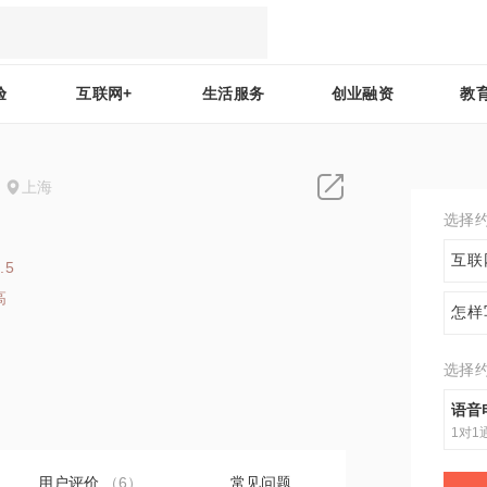
验
互联网+
生活服务
创业融资
教
上海
选择
互联
.5
高
怎样
8
选择
语音
1对1
用户评价
（6）
常见问题