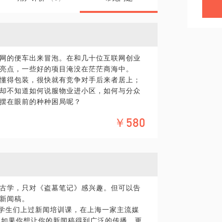
网的便车出来冒泡。在和几十位互联网创业
亮点，一些好的项目淹没在茫茫商海中。
不懂得包装，很快就有竞争对手后来者居上；
却不知道如何说服物业进小区，如何与分众
摆在眼前的种种困局呢？
APP，为什么脱颖而出的是你？为什么你的
￥580
，让羊毛出在狗身上；
运营模式、基本情况、面临的困惑发给我，越
也会更有针对性。
古学，只对《盗墓笔记》感兴趣。但可以告
新闻稿。
的学生们上过新闻培训课，在上海一家主流媒
。如果你想让你的新闻稿得到广泛的传播，更