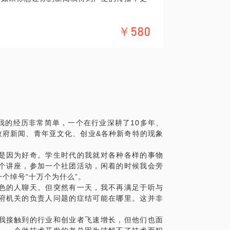
决方案）；
￥580
好的传播效果；
技巧无他，多采、多写、多磨练。印象最深
会根据你的具体需求，譬如撰写公司内刊、校
也可以把问题提前发给我，方便我做更精确的
我的经历非常简单，一个在行业深耕了10多年、
政府新闻、青年亚文化、创业&各种新奇特的现象
是因为好奇。学生时代的我就对各种各样的事物
个讲座，参加一个社团活动，闲着的时候我会旁
个绰号“十万个为什么”。
色的人聊天。但突然有一天，我不再满足于听与
府机关的负责人问题的症结可能在哪里。这并非
我接触到的行业和创业者飞速增长，但他们也面