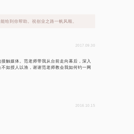
望能给到你帮助。祝创业之路一帆风顺。
2017.09.30
的接触媒体。范老师带我从台前走向幕后，深入
鱼不如授人以渔，谢谢范老师教会我如何钓一网
2016.10.15