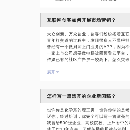
互联网创客如何开展市场营销？
大众创新、万众创业，创客们纷纷搭着互联
青年打交道的过程中，发现很多人不懂得抓
曾经有一个做厨师上门业务的APP，因为
一家上市公司想要做电梯被困预警云平台，
传媒已有的社区广告屏一较高下。怎么突破
不知你有没有想过千百万创客，大大小小的
展开
产品无人问津？我可以在约见中与你聊聊：
你的产品、服务最大的卖点是什么；
通过什么样的跨界方式，可以整合你的资源
如何开展适合你的市场营销。
怎样写一篇漂亮的企业新闻稿？
PS：与我见面前，你需要把你企业目前的
详细越好，方便我做精确的准备，我的建议
也许你是化学系的理工男，也许你学的是考
诉你，经过培训，你完全可以写一篇漂亮的
我曾给500强企业、高校院校、上外附中
体工作10年有余，了解传播的规律与法则