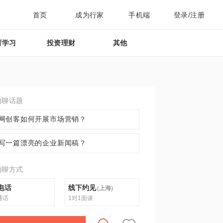
首页
成为行家
手机端
登录/注册
育学习
投资理财
其他
约聊话题
网创客如何开展市场营销？
写一篇漂亮的企业新闻稿？
约聊方式
电话
线下约见
(
上海
)
通话
1对1面谈