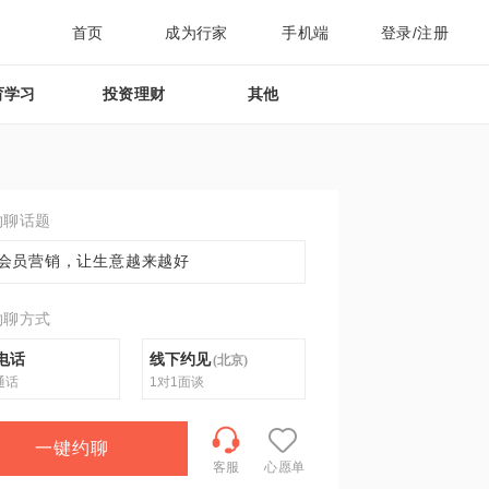
首页
成为行家
手机端
登录/注册
育学习
投资理财
其他
约聊话题
会员营销，让生意越来越好
约聊方式
电话
线下约见
(
北京
)
通话
1对1面谈
一键约聊
客服
心愿单