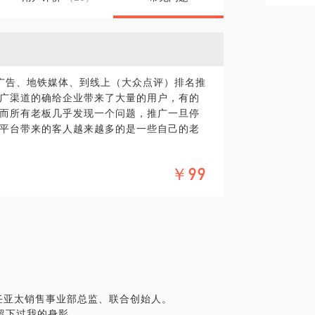
广告、地铁媒体、到线上（大众点评）排名推
广渠道的确给企业带来了大量的用户，有的
而所有老板几乎发现一个问题，推广一旦停
平台带来的客人越来越多的是一些自己的老
坏。
￥99
方面变得更强大。所有线上媒体在忽悠餐饮
强调数据，有了一定的数据发布一个消息才
的呢？我们平常有没有发现很多平台的数据
放一个海报上边写着登录某平台购买xx产品
成他的用户了。
任亚太销售事业部总监、联合创始人。
？
留下过我的身影。
了？