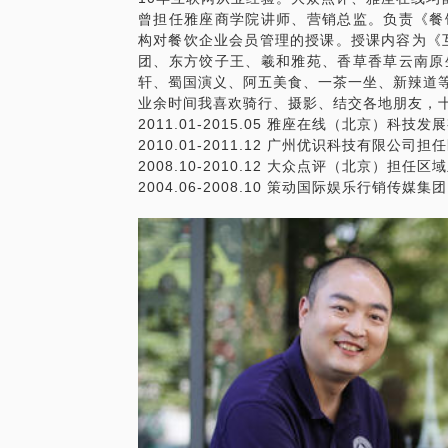
曾担任雅座商学院讲师、营销总监。负责《餐
你的客人叫什么，平均多久来一次？
构对餐饮企业会员管理的授课。授课内容为《
如果你回答不了以上，说明你没有管理客户
团、东方饺子王、羲和雅苑、香草香草云南原
者身上......
轩、蜀国演义、阿五美食、一茶一坐、新辣道
如果你觉得管理客户有价值，那么如何收集
业余时间我喜欢骑行、摄影、结交各地朋友，
的满意度，让生意好坏掌握在自己手里而不
2011.01-2015.05 雅座在线（北京）科
会员营销绝对是你值得研究的一项课题。
2010.01-2011.12 广州优识科技有限公司
2008.10-2010.12 大众点评（北京）担任区
2004.06-2008.10 策动国际娱乐行销