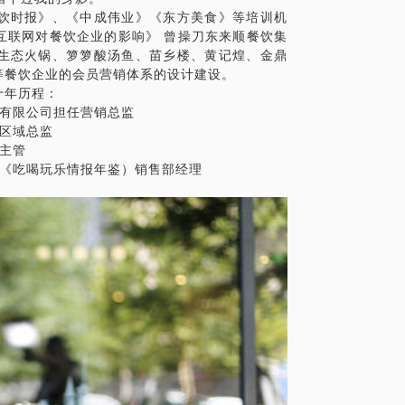
饮时报》、《中成伟业》《东方美食》等培训机
互联网对餐饮企业的影响》 曾操刀东来顺餐饮集
的思维，没有花时间在维护客户、关怀消费
生态火锅、箩箩酸汤鱼、苗乡楼、黄记煌、金鼎
等餐饮企业的会员营销体系的设计建设。
用户信息，提高客户的到店频次、增加客户
十年历程：
在依赖任何第三方或听天由命。
技发展有限公司担任营销总监
担任区域总监
域主管
传媒集团《吃喝玩乐情报年鉴）销售部经理