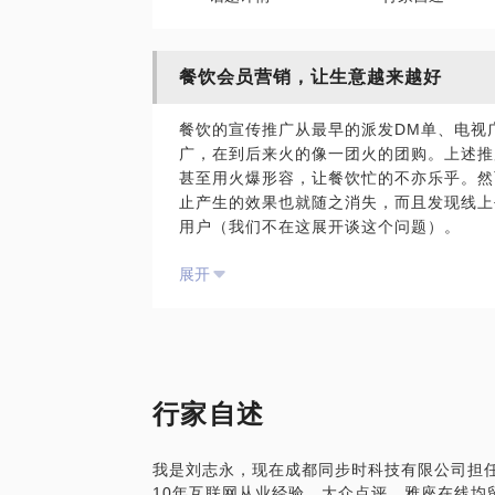
餐饮会员营销，让生意越来越好
餐饮的宣传推广从最早的派发DM单、电视
广，在到后来火的像一团火的团购。上述推
甚至用火爆形容，让餐饮忙的不亦乐乎。然
止产生的效果也就随之消失，而且发现线上
用户（我们不在这展开谈这个问题）。
总之，任何平台都是营销工具，不谈工具好
展开
我们研究如何通过自身的修炼让自己在营销
时都在说我们平台流量多少多少。他们都在
会产生爆炸式的效果。可他们的数据从哪来
是在我们自己餐厅采集的。比如平台在餐厅
享受优惠等等。平台在一步步把你的客人变
我们为什么不把这些数据掌握在自己手里？
行家自述
有人问掌握这些数据有什么用？
那我先问几个问题，
我是刘志永，现在成都同步时科技有限公司担
你的客人每天都在流失，谁在流失你知道吗
10年互联网从业经验。大众点评、雅座在线均
谁是你的优质客人、谁连续两个月没来就餐