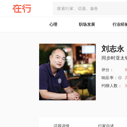
心理
职场发展
行业经
刘志永
同步时亚太
评分：
9
响应率：
约聊人数：
话题详情
行家自述