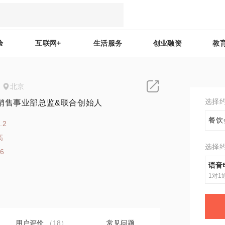
验
互联网+
生活服务
创业融资
教
北京
选择
销售事业部总监&联合创始人
餐饮
.2
高
选择
36
语音
1对1
用户评价
（18）
常见问题