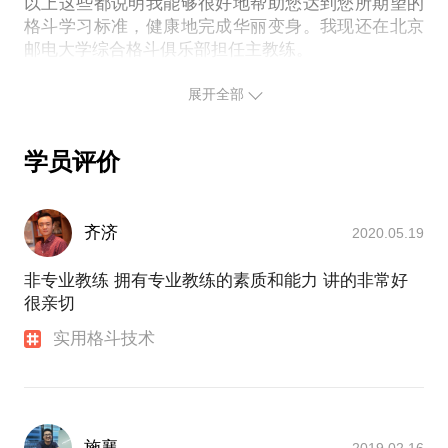
以上这些都说明我能够很好地帮助您达到您所期望的
免疫力下降，睡眠质量下降，发脾气等问题。这也是
格斗学习标准，健康地完成华丽变身。我现还在北京
很多人无法坚持健身的原因，也有人减减停停恶性循
邮电大学综合格斗俱乐部担任主教练。
环。
在北邮已教授过百人以上的入门学生，从零基础到精
以前教过的所有会员中，我都鼓励大家去考教练证
通。不需要去健身房，在家即可练就好身材。我喜欢
展开全部
书，很多人说，你是不是傻？当然不是，从教的第一
MMA，喜欢与人交流。父亲是特种兵，我有10年综合
个会员到现在我们依然保持着联系，但是我们现在已
格斗教学经验，从零基础的格斗知识讲解、人体解剖
经是交流而不是教学了，他们的水平很多都超过了教
学员评价
学、实战步开始到后期实战教学、关节技和地面技术
练，你会在他们的不断进步中找到快乐，他们也会分
实践有很丰富的教学经验。师弟马一鸣现已夺得WBO
享健身带来的快乐，感染到周边的人。
洲际拳王金腰带。
PS.在选择与我见面前，请把你的问题更具体化。毕
齐济
2020.05.19
竟，一次的训练只能部分问题。请把你的问题提前发
非专业教练 拥有专业教练的素质和能力 讲的非常好
给我，方便我做更精细的准备，提升见面效率。期待
很亲切
实用格斗技术
施襄
2019.02.16