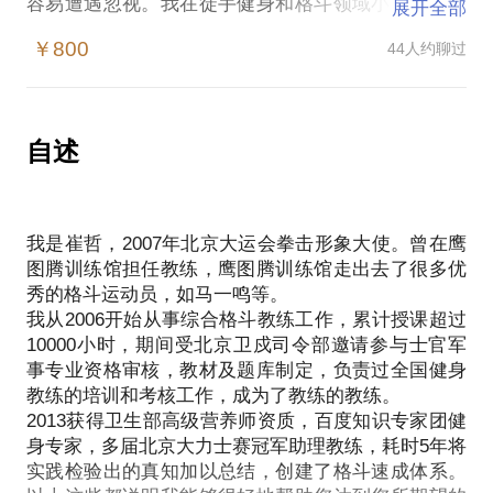
容易遭遇忽视。我在徒手健身和格斗领域小有成就。
展开全部
愿意与你分享的内容包括：
￥800
44人约聊过
如何在家就练出好身材；
对格斗短期内有系统的认知；
短期内提高自己的格斗水平。
目标的最终实现，是和正确动作，合理训练计划，适
自述
合的饮食方案，良好的生活作息分不开的，我将从原
理出发，分析所有计划中动作的设计原理，轨迹，帮
助您建立科学的健身体系，让您真正成为自己的教
我是崔哲，2007年北京大运会拳击形象大使。曾在鹰
练。
图腾训练馆担任教练，鹰图腾训练馆走出去了很多优
网络上有几千万条关于健身，减肥，增肌，塑身为关
秀的格斗运动员，如马一鸣等。
键词的信息，加上日常接触到的方法，有90%的人走
我从2006开始从事综合格斗教练工作，累计授课超过
入了各种误区。身体是一部复杂的机器，要学会合理
10000小时，期间受北京卫戍司令部邀请参与士官军
使用，无论你的体重是胖是瘦，身体都会认为现在的
事专业资格审核，教材及题库制定，负责过全国健身
是平衡状态，但是如果你想打破这个状态，恢复到真
教练的培训和考核工作，成为了教练的教练。
正的平衡，若是方法不对，身体都会出现不适反应甚
2013获得卫生部高级营养师资质，百度知识专家团健
至生病。如果运动量不适宜，饮食过少，营养素比例
身专家，多届北京大力士赛冠军助理教练，耗时5年将
实践检验出的真知加以总结，创建了格斗速成体系。
不合理，就会造成体内电解质大量丢失，出现劳累，