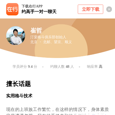
下载在行APP
立即下载
约高手一对一聊天
崔哲
汀棠格斗俱乐部创始人
北京 ・ 北邮、望京、顺义
学员评分
9.4
分
约聊人数
48
人
响应率
高
擅长话题
实用格斗技术
现在的上班族工作繁忙，在这样的情况下，身体素质