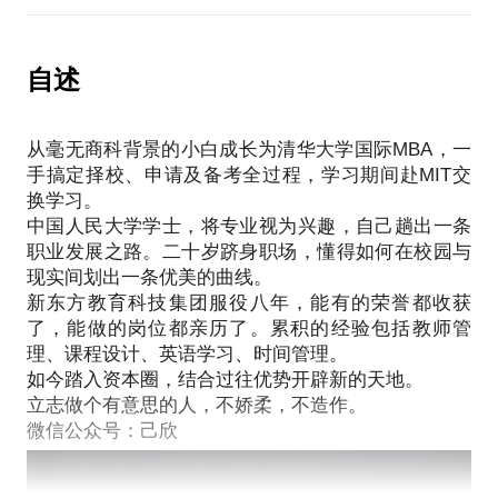
也可能是入职3-5年的中生代教师，迷茫于职场的进
业模式发生根本性变化，续费率、扩科率仍是核心指
士，知道学生时代每一个岔口的挑战与取舍，帮你捋
退，挣扎于全速前进或是转行离场
标。如何凭借技术革新与内容创造增强学习效果、提
清思路、打造量身定做的方案。
亦或是教龄超过6年的教培界圣斗士，正在寻找更广阔
升体验度，将曾经受限于时间空间未能实现的普遍需
自述
社团、实习、交换，如何选择？能否做到一个都不
的平台和更多的职业可能性
求释放出来，成为企业冲出重围的途径。
少？
来，给我两个小时，帮你捋清思路。
2014年开始，教培行业获得资本的青睐，投资、并购
读研、工作、出国，如何准备？每日行动是否符合你
小小的驻足或许会成为一个大大的出口。
从毫无商科背景的小白成长为清华大学国际MBA，一
应接不暇。良好的现金流曾被认为是这一行业的第一
的发展方向？
手搞定择校、申请及备考全过程，学习期间赴MIT交
大优势，然而三年过去，资本市场回归理性，领悟到
没方向没规划，这都不是事，最想做的是帮你成就一
换学习。
计算收入的多重方法、规模经济的制约以及复制难度
个充实而又富有意义的大学生活。
中国人民大学学士，将专业视为兴趣，自己趟出一条
高等诸多问题。恰逢教育培训行业进入高估值时代，
小声说，作为一名英语教师还能在英语学习上给你发
职业发展之路。二十岁跻身职场，懂得如何在校园与
创业者骑虎难下的局面日渐显现。
个小福利。
现实间划出一条优美的曲线。
教育培训市场仍然具有价值，幼儿、K12、职业培训
每个人都优秀，只是需要正确的方式去挖掘。期待，
新东方教育科技集团服役八年，能有的荣誉都收获
更具空间。只是需要既懂教育又懂资本的人进行理性
了，能做的岗位都亲历了。累积的经验包括教师管
梳理。
理、课程设计、英语学习、时间管理。
我愿意与你分享的内容包括：
如今踏入资本圈，结合过往优势开辟新的天地。
教育培训企业各阶段的发展路径
立志做个有意思的人，不娇柔，不造作。
文化教育类项目与资本的融合之道
可以为优质项目引荐融资渠道及产业资源支持
PS.在选择与我见面前，请把你的问题更具体化。毕