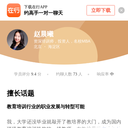
下载在行APP
立即下载
约高手一对一聊天
赵晨曦
资深培训师，投资人，名校MBA
北京 ・ 海淀区
学员评分
9.4
分
约聊人数
73
人
响应率
中
擅长话题
教育培训行业的职业发展与转型可能
我，大学还没毕业就敲开了教培界的大门，成为国内