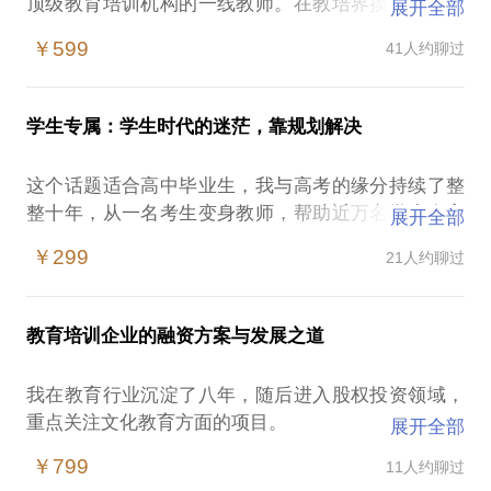
顶级教育培训机构的一线教师。在教培界摸爬滚打的
展开全部
八年中：
￥599
41人约聊过
教学方面：创造过新教师打分最高纪录，当选过最年
轻的优秀教师，研发贴合学员需求的教学产品。
教师方面：招聘过形形色色的教师并追踪了他们的职
学生专属：学生时代的迷茫，靠规划解决
业发展路径，成长为集团培训师，完成了从培训学生
到培训教师的过渡。
这个话题适合高中毕业生，我与高考的缘分持续了整
管理方面：带过三十人的团队，对接渠道、市场、人
整十年，从一名考生变身教师，帮助近万名学生在高
展开全部
员方方面面。
考中取得更加优异的成绩并追踪学员发展轨迹，知道
因此我们可以聊聊教育圈的事。
￥299
21人约聊过
该如何帮助你少走弯路、早日成就更好的自己。
还是在这八年间，我拿了本科学位，读完MBA，两次
高考之后，如何填报志愿？选学校还是看专业？
赴美国学习（哥伦比亚大学&麻省理工）。接触过金
假期已至，如何有效利用？放松玩耍的同时要为未来
融、咨询等众人眼中的高大上行业，也结交了无数满
教育培训企业的融资方案与发展之道
做哪些准备？
腹热情的创业者，懂得转型的可能性。所以，如果你
大学生活，如何提前规划？玩社团做实习哪样才能邂
对MBA申请、职业转换有疑问，欢迎约聊。
我在教育行业沉淀了八年，随后进入股权投资领域，
逅更好的自己？
你可能是：
重点关注文化教育方面的项目。
展开全部
这个话题同样适合大学在读生，我在大学期间成为两
刚刚进入教育培训界的菜鸟级选手，渴望摸清教培圈
教育行业，特别是培训行业，存在着区别于其他行业
个学生团体的核心成员，大三开始接触职场，大四在
￥799
11人约聊过
的玩法与规则
的典型特点。互联网+的概念并没有让教培行业的商
读研与工作间选择了后者并在工作四年后成功报考硕