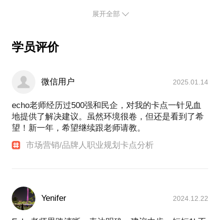
的兴趣所在？市场环境下，市场人何去何从？
展开全部
17年-22年：科大讯飞，从0组建消费者业务和产品市
场化体系，先后推出翻译机-录音笔-办公本-学习机等
AI新品，从0到40亿营收
学员评价
-14-16年：每日优鲜、零度无人机 全球市场/品牌合作
负责人
微信用户
2025.01.14
echo老师经历过500强和民企，对我的卡点一针见血
地提供了解决建议。虽然环境很卷，但还是看到了希
望！新一年，希望继续跟老师请教。
市场营销/品牌人职业规划卡点分析
Yenifer
2024.12.22