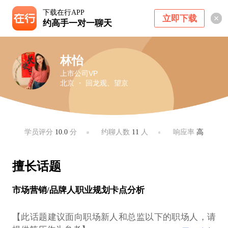
下载在行APP
立即下载
约高手一对一聊天
林怡
上市公司VP
北京 ・ 回龙观、望京
学员评分
10.0
分
约聊人数
11
人
响应率
高
擅长话题
市场营销/品牌人职业规划卡点分析
【此话题建议面向职场新人和总监以下的职场人，请