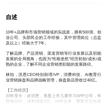
包括不限于如下问题：
点？
的创新（如开创细分市场、技术优化体验和效果），
1、职能选择分析：管培生轮换过不同赛道，如何选择
怎么做品牌？应该在哪些地方着力和切入？
一种是开创新品类。
合适的赛道（产品/市场/销售/供应链等大类选择，品
如何搭建匹配的团队组织？如何管理？如何不浪费资
自述
牌策略、产品营销、渠道营销、品牌经理、创意策
源？
我会结合产品所在的赛道、公司所处的阶段及其拥有
划、数字营销、自媒体、媒介等细分选择），应该做
的资源，来对产品进入市场进行一个全面的剖析。
深还是做宽？不同岗位的价值如何、未来前景？
10年+品牌和市场营销领域的实战派，拥有500强、创
我个人有两段在初创公司的从业经历，了解创业公司
业公司、头部民企的工作经验，其中管理岗位（总监
独有发展阶段以业务为导向的诉求，了解应该选择和
包括不限于如下内容：
及以上）经验大于7年。
2、岗位发展、卡点转型：现有岗位有一定卡点，怎么
组合什么样的资源让品牌营销能够真正帮助到企业的
·如何让新品成功率更高？
办？组织调整，人事关系复杂，我该如何发展？应不
融资和发展。
·如何进行产品的市场化规划？
了解品牌、产品营销、渠道营销等行业发展以及职能
应该离开现有的岗位？如何规划、积累成为manager/
·如何计划产品盈利？
发展的全局视角，也因为“性格使然”经历初创/成长/成
总监？如何升职加薪，扩大scope？
围绕以上等话题，带你解开“做品牌做营销，实现什么
熟的企业，了解不同企业营销类职能的发展路径。
·如何搭建GTM机制？
目的、如何管理，当下的侧重是什么”等疑惑。
·上市前6个月，我们应该重点把关哪些环节？
3、赛道选择/offer分析：如何选择适合自己的offer和
林怡，洪恩CEO特别助理/VP，消费科技、AI教育行
·如何开展有效的新品上市前调研？
行业？乙方/甲方有什么区别，如何选择？2B和2C企
业营销操盘和品牌战略管理，操盘新品营收过40亿。
·有限资源下，选择什么样的营销手段？
业有什么不同，如何选择？初创、成长、成熟企业又
·营销预算如何设定、管理?
【工作经历】
有什么不同，如何选择？
23年至今：@洪恩，美股上市儿童学习APP公司，年
营收10亿，净利润近2亿。24年以来，重新定位包装
4、职业困惑：没兴趣、内卷、不开心，怎么找到自己
全新小学线英语产品，年营收突破4000w