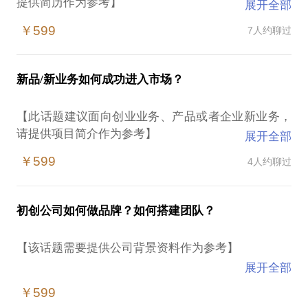
提供简历作为参考】
展开全部
￥599
7人约聊过
从市场专员（trainee）到30岁成为总监，到上市公司
VP。
新品/新业务如何成功进入市场？
一面跨界很多、履历精彩，另一面跌跌撞撞、踩坑无
数。
【此话题建议面向创业业务、产品或者企业新业务，
请提供项目简介作为参考】
展开全部
回过头来看，所谓的往上走和不下牌桌，有很多条
路。但也有太多坑和分叉口，每一次岗位的进阶、每
￥599
4人约聊过
首战即决战。初创企业的新品发布或者企业中的新业
一次危机的发生，其实是挑战也是机会。
务发布，我们最希望看到的一个结果，就是产品成功
切入市场。
当年的我是自我探索（太难了），今天希望将我和我
初创公司如何做品牌？如何搭建团队？
身边人的经验和你分享，成为你的发展参谋，能够更
我自己在不同类型的企业中，均涉及了“新产品”从0到
早一点选对路、认清卡点、发现自己所好，实现职业
【该话题需要提供公司背景资料作为参考】
1 GTM营销并积累了成功经验，包括第一个年轻化的
生涯的最大化变现。变现一方面是钱，另一方面我相
展开全部
电脑产品线，第一个面向个人消费者的小型可折叠无
信是你的价值和兴趣的发展。
初创公司要不要做品牌？
人机，第一个多语言翻译机、AI录音笔、学习机。这
￥599
市场营销、品牌、公关有何异同？什么是我的侧重
个其中，又包括了两个方向的创新，一种是已有品类