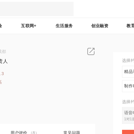
验
互联网+
生活服务
创业融资
教
成都
选择
责人
精品
.3
高
制作
9
选择
语音
1对1
用户评价
（8）
常见问题