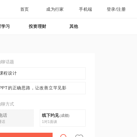
首页
成为行家
手机端
登录/注册
育学习
投资理财
其他
约聊话题
课程设计
PPT的正确思路，让改善立竿见影
约聊方式
电话
线下约见
(
成都
)
通话
1对1面谈