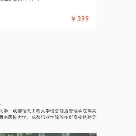
你成功的“说服”对方！
￥399
常见的PPT类型。
老板汇报工作。每年末的时候，也许你也为
老板懂得你的付出与业绩。
的地方，并得到立竿见影的效果。
长
大学、成都信息工程大学银杏酒店管理学院等高
西南民族大学、成都职业学院等多所高校特聘导