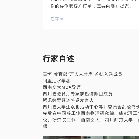
你的要争取客户订单，需要向客户提案。
你的提案型PPT的关键点是：如何才能帮助
展开
汇报型PPT
工作汇报型PPT可能是我们工作中最常用最
可能每周、每月、每个季度你都需要向你的
自己的年终汇报挠破头皮。
你的汇报型PPT的关键是：清晰明了的让
行家自述
和我聊聊，两个小时的时间，找到需要补足
高恒 教育部“万人人才库”首批入选成员
阿里活水学者
西南交大MBA导师
四川省教育厅专家志愿讲师团成员
腾讯教育频道特邀发言人
四川省大学生双创活动中心导师委员会副秘书
先后在中国核工业西南物理研究院、成都理工
校、研究院工作…西南交大、四川师范大学、
师