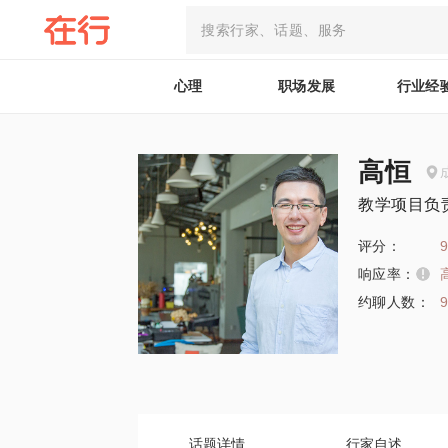
心理
职场发展
行业经
高恒
教学项目负
评分：
9
响应率：
约聊人数：
话题详情
行家自述