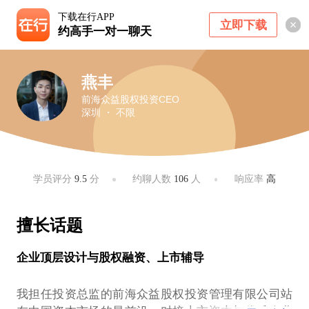
下载在行APP
立即下载
约高手一对一聊天
燕丰
前海众益股权投资CEO
深圳 ・ 不限
学员评分
9.5
分
约聊人数
106
人
响应率
高
擅长话题
企业顶层设计与股权融资、上市辅导
我担任投资总监的前海众益股权投资管理有限公司站