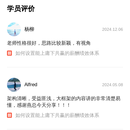
第二，利益分配到岗位，而不是人，包括激励股权；
等。
学员评价
第三，分配考核机制要与是俱进，动态调整。
最后我提供一些解决问题的具体思路，主要有：
优秀的企业一定是股东与员工同进退，领导与下属共
1、我们当然首先想到的就是”融资“了，其实融资应该
荣辱，企业与客户一体化，互为阴阳，既对立又统
是企业的常态，因为当你缺钱时才去融资常常会让企
杨柳
2024.12.06
一，相互赋能才能相互成就！
业陷于被动。融资包括直接融资（对外股权融资）和
老板赋能高管，高管赋能中层；管理者服务员工，员
老师性格很好，思路比较新颖，有视角
间接融资（银行借款等)。
2、整合上下游，建立生态圈同盟。这也是常说的”抱
如何设置能上庸下共赢的薪酬绩效体系
团取暖“，因为面临这样危机的不止你一家，当然也包
括我们的上下游以及生态圈内的其他企业。
3、薪转股，启动员工股权激励计划，用远期利益分配
权利置换当前薪酬现金支出比例，减少现金流压力，
Alfred
2024.05.08
增强凝聚力，提升竞争力。
4、完善薪酬绩效管理体系，降低固定薪酬支出，增加
架构清晰，受益匪浅，大框架的内容讲的非常清楚易
弹性收入比例。
懂，感谢燕总今天分享！！！
5、优化股东结构，增强企业抗风险能力。
如何设置能上庸下共赢的薪酬绩效体系
具体措施