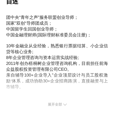
自述
激励，或者觉得这此岗位的工作无法量化，不知如何
资金型、资源型、技术型和管理型股东如何分配股
业来说，只是暂停了一下而已。
激励。订单多，业务量大，企业效益好就发奖金，订
权；
可是这对很多小微企业来说却不是这么回事。特别是
单少或是业绩不好就没奖金，甚至觉得负担了。
如何运用身股、银股、分红股和期权激励企业初创期
团中央“青年之声”服务联盟创业导师；
对流动资金原本捉襟见肘或是依靠春节这个假日经济
第三，优质的产品或服务只是基础，现代企业之间的
员工。
国家”双创“导师团成员；
支撑利润的企业来说，虽然国家适时出台了减免税收
竞争是全方位的，企业的核心竞力更体现在前端拓展
中国留学生回国创业导师；
PS.在选择与我见面前，请把你的问题更具体化。毕
的政策和相应的信贷支持措施，但是业务还没有开
与后端的紧密协作，生产与服务的同步提升，过去的
中国金融理财师(国际理财标准委员会注册)；
竟一小时的谈话只能解决一个小问题。请把你的问题
展，公司没钱进账，员工工资还得发，场子租金还得
薪酬体系没有加强反而割裂了这些关系，造成了不必
提前发给我，方便我做更精确的准备，提升见面效
交！
要的内耗。
10年金融业从业经验，熟悉银行票据结算、小企业信
”如何走出财务困境“成了当下老板们急需解决的问
贷等核心业务;
题！
8年企业管理咨询与资本运营实战经验;
都说三流企业经营产品；二流企业经营品牌，一流企
在此，我根据近年辅导企业的实践，结合当前经济形
2011年创办梧桐树企业管理咨询机构，目前担任前海
业经营文化。其实，经营企业的核心就是经营人，薪
势，提供一些思路供大家参考。
众益股权投资管理有限公司CEO。
酬绩效管理体系就是人的核心的利益导向。
亲自辅导100+企业导入”企业顶层设计与员工股权激
首先我们要认识到，所有的危机发生使我们陷入困境
好的薪酬一定要让团队有以下三个体现：
励‘体系，成功协助30+企业招商路演，直接融资与上
的同时也给我们带来重大的机遇。比如这次疫情导致
第一，让执行层分享产品的差价，体现多劳多得；
市辅导。
的封城封路，在传统商业通路被暂时阻断的同时也在
第二，让管理层分享企业的利润，体现效率效益；
加速实体加互联网的发展步伐。
第三，让核心层分享企业的未来，体现忠诚奉献。
其次，我们要通过这次危机看到自身的不足之处。比
所以制订一套好的薪酬绩效体系要遵循三个原则：
展开全部
如企业顶层股权的缺陷，公司治理架构的缺陷，薪酬
第一，永远让运营团队拿大头；
体系的缺陷，以及商业模式（业务模式）的缺陷等