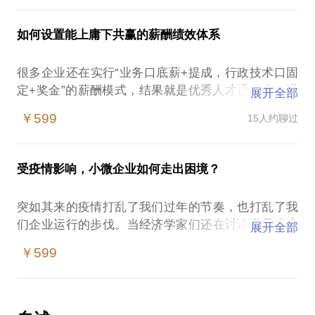
创业更是艰难的，动辄几倍、十几倍甚至上百倍的回
有投资人愿意投资，可是有股东不愿意稀释股权怎么
报背后，是中国企业平均两年的生存周期！
办？
如何设置能上庸下共赢的薪酬绩效体系
在这样的情况下，初创企业合伙人，天使投资人容易
……
遭遇：
我拥有十多年的银行从业经验和近6年的投资经历，近
很多企业还在实行“业务口底薪+提成，行政技术口固
按比例出资，出多少钱占多少股份；
年来对上百家企业进行调研的上市辅导，总结很多企
定+奖金”的薪酬模式，结果就是优秀人才进不来，进
展开全部
大家一起干，股份平均分；
业成功运用股权激励和对外融资的方法，如：投票权
来了也留不住，甚至多年培养的优秀员工也另谋高
二一添作五，上山打老虎，股份一人一半；
￥599
15人约聊过
委托、一致行动人协议、有限合伙、AB股计划、限制
就！留下庸庸碌碌的人，老板去也不是，留也不是，
遇人拍胸脯，不出钱，送干股……
性股权、退出机制、期权……
不禁感慨，这年头做企业真的“太难了”。
作为非著名天使投资人，众益投资创始人兼投资总
我愿意与你分享的内容包括：
在近几年的企业管理咨询中，我发现很多企业做不好
监，我目前受聘于共青团中央“青年之声”服务联盟创
受疫情影响，小微企业如何走出困境？
团队构架战略布局，锁定合伙人跟高管；
的根本原因就是分配机制不合理！
业导师，中国青年联合会、欧美同学会与珠海市委联
企业资源战略布局，锁定上下游，建立生态圈；
主要的认知误区有几方面：
合主办“留学生节”海外学人回国创业导师，近年来接
突如其来的疫情打乱了我们过年的节奏，也打乱了我
通过区域版图战略布局，迅速占领全国市场；
第一，“底薪+提成”看似很合理，多劳多得嘛，其实非
触了很多创业项目和天使投资人，总结了一些经验，
们企业运行的步伐。当经济学家们还在讨论世界经济
设计企业发展资本路径，不控股，公司发展尽在掌
展开全部
常片面，过于突出个人主义，缺乏团队协作动力，同
在这里与大家分享。
何时复苏的时候，老天给全球第二大经济体开了个玩
控！
行之间人力资源的竞争也使得提成的高低成了企业和
￥599
我愿意与你分享的内容包括：
笑按了下暂停键直接停摆一个月。
PS.在选择与我见面前，请把你的问题更具体化。毕
员工之间的矛盾；
认识公司股权的定义；
我相信这对我们国民经济的影响不会太大。这得益工
竟一小时的谈话只能解决一个小问题。请把你的问题
第二，行政与技术口固定薪酬加奖金很多老板觉得很
通过企业股权顶层设计，初步锁定创业期重要合伙
于我们的体制优势，因为我们是公有制为主体的经济
提前发给我，方便我做更精确的准备，提升见面效
正常，因为这些岗位不能直接给企业带来订单，不用
人；
结构。对国企央企和一些大型的或现金充裕的民营企