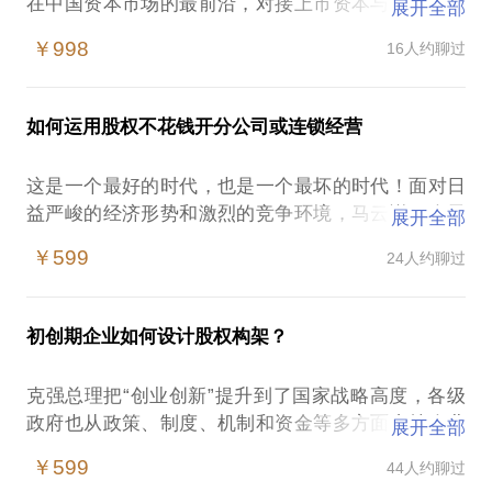
在中国资本市场的最前沿，对接上市资本与优质企业
展开全部
项目资源。公司主营私募基金管理、股权投资、企业
￥998
16人约聊过
顶层设计及上市辅导四个业务板块。
私募基金整体解决方案包括基金管理人注册、登记备
案，托管等服务；
如何运用股权不花钱开分公司或连锁经营
股权投资包括挂牌企业发股融资、私募基金投资、项
目投资管理、收购并购等；
这是一个最好的时代，也是一个最坏的时代！面对日
顶层设计和上市辅导包括企业挂牌、战略规划，上下
益严峻的经济形势和激烈的竞争环境，马云说，今天
展开全部
游资源整合，员工股权激励方案设计以及产品营销策
很残酷，明天更残酷，后天很美好！好与坏全在企业
划等。
￥599
24人约聊过
家一念之间：企业有没有正确实行股权激励或股权融
凭借多年行业经验，相信我可以为你梳理企业股权构
资（不只是资金，而是包括企业生存发展的所有重要
架，提供四板、三板、创业板一站式上市辅导：
资源）！
创业初期的股权构架，与联合创始人的股权分配方
初创期企业如何设计股权构架？
在这样的情况下，成长型中小微企业，急待转型升级
案，助力企业快速成长；
的传统企业容易遭遇：
成长期企业员工激励整体解决方案，迅速整合上下游
克强总理把“创业创新”提升到了国家战略高度，各级
一个公司总共才100%的股权，越分越少怎么办？
资源的企业发展战略规划及股权解决方案；
政府也从政策、制度、机制和资金等多方面支持企业
展开全部
不控股，怎么控制公司？
国际理财标准委员会AFP个人及家庭理财规划、投资
发展，在这一国家战略背景下，股权投资也成为一个
做了股权分配，再遇到更优秀的人才（或是重要的资
￥599
44人约聊过
时代的风口！创业成功的投资回报是巨大的，然而，
源）拿什么分？