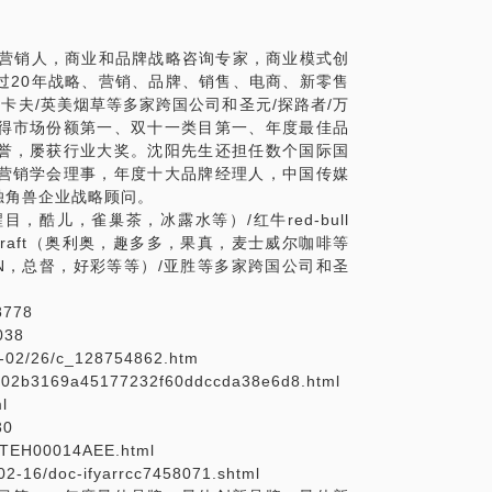
年最火的抖音和快手，以及最新改版的微
有深度的内容，越来越成为影响消费者的法
慧营销人，商业和品牌战略咨询专家，商业模式创
过20年战略、营销、品牌、销售、电商、新零售
避不开的话题肯定是5G。虽然开始商用到产生
卡夫/英美烟草等多家跨国公司和圣元/探路者/万
机的中国消费者肯定会被最有狼性的华为以及大
得市场份额第一、双十一类目第一、年度最佳品
根本性的变革，将完全导致数字营销转变的数
誉，屡获行业大奖。沈阳先生还担任数个国际国
的传播方式，在5G的模式下，完全有机会转
营销学会理事，年度十大品牌经理人，中国传媒
独角兽企业战略顾问。
。在人（消费者）信息（5G模式）内容（信
酷儿，雀巢茶，冰露水等）/红牛red-bull
模式无法避免的产生变革的机会。个人认
卡夫Kraft（奥利奥，趣多多，果真，麦士威尔咖啡等
LTON，总督，好彩等等）/亚胜等多家跨国公司和圣
8778
038
16-02/26/c_128754862.htm
3a302b3169a45177232f60ddccda38e6d8.html
l
30
4STEH00014AEE.html
-02-16/doc-ifyarrcc7458071.shtml