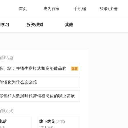
首页
成为行家
手机端
登录/注册
育学习
投资理财
其他
约聊话题
第一站：挣钱生意模式和高势能品牌
年轻化为什么这么难
零售和大数据时代营销相岗位的职业发展
约聊方式
电话
线下约见
(
北京
)
通话
1对1面谈