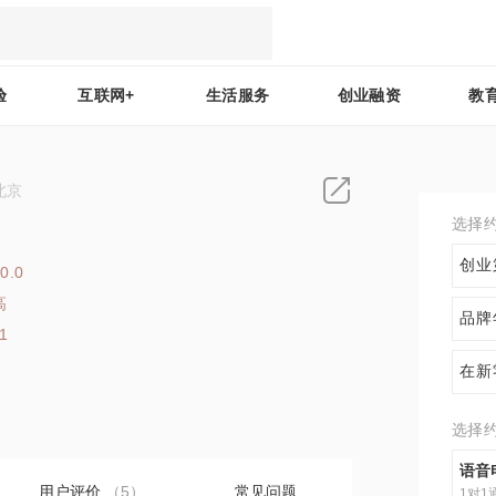
验
互联网+
生活服务
创业融资
教
北京
选择
创业
0.0
高
品牌
1
在新
选择
语音
用户评价
（5）
常见问题
1对1