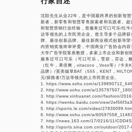
行家自述
营销效果得益于内容的趋势越来越明显。今
信，都已经证明了内容，多种多样，有温度
沈阳先生从业22年，是中国最跨界的创新智
宝。
新者，新零售和智慧零售探索者和实践者。超
5G带来数字营销的精准化趋势。2019年
和智慧营销行业经验，曾服务过可口可乐/红牛/
实际的影响还有1-3年，但是完全绑在手
达等领先的上市民营企业。曾主导多个品牌获
国复兴的情怀推动到全民5G的时代。这个
牌、最佳创新品牌、最佳新商业模式创新等荣
字化内容精准营销。最重要的，以前1对多
内营销奖项终审评委，中国商业广告协会内容
变成为精准的1对1。
大学广告学院客座教授，多家上市企业和新创
社交模式的新机会，即颠覆微信的机会来临
服务过可口可乐（可口可乐，雪碧，芬达，醒目，
息获取和传递）都别巨大的赋能下，社交的
（红牛，果倍爽，vitacoco，Voss等）/
为，颠覆微信的机会即将来临。
品牌）/英美烟草BAT（555，KENT，HI
元/探路者/万达等领先的上市民营企业。
1. https://www.sohu.com/a/139890712_64
2. http://www.sohu.com/a/135797507_180
3. http://www.xinhuanet.com//fashion/20
4. https://wenku.baidu.com/view/2ef56f
5. http://sports.le.com/video/27830099.htm
6. http://www.sohu.com/a/60597558_1148
7. http://news.163.com/17/0216/11/CDD
8. http://sports.sina.com.cn/outdoor/2017