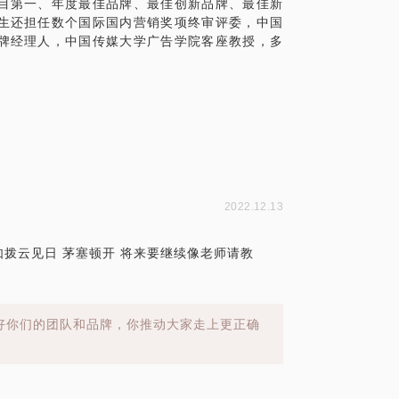
目第一、年度最佳品牌、最佳创新品牌、最佳新
生还担任数个国际国内营销奖项终审评委，中国
牌经理人，中国传媒大学广告学院客座教授，多
2022.12.13
如拨云见日 茅塞顿开 将来要继续像老师请教
看好你们的团队和品牌，你推动大家走上更正确