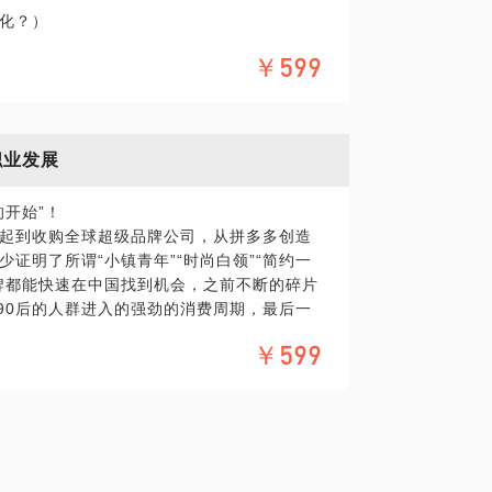
化？）
￥599
职业发展
开始”！
起到收购全球超级品牌公司，从拼多多创造
证明了所谓“小镇青年”“时尚白领”“简约一
牌都能快速在中国找到机会，之前不断的碎片
90后的人群进入的强劲的消费周期，最后一
啸而来，就是不知道能持续多久，我乐观的估
￥599
，失之，运。（运筹帷幄的运！）
流式的个性，消费者不在拘泥于“破几个洞的
的深度调整和信息传播的社群化效应，以及70
的个性化逐渐开始被理性引导。盒马鲜生，海澜
牌和简约的商业模式开始跟随这优衣库和MU