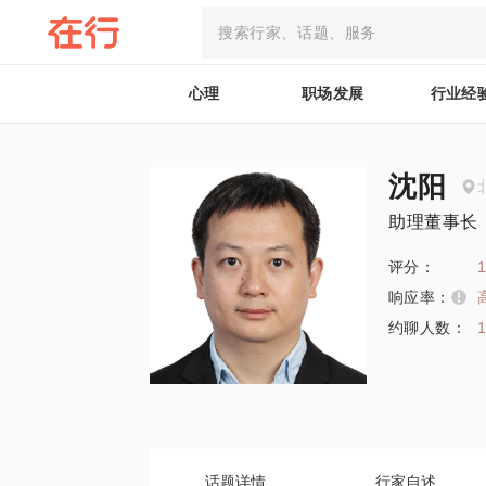
心理
职场发展
行业经
沈阳
助理董事长
评分：
1
响应率：
约聊人数：
1
话题详情
行家自述