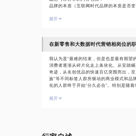
品牌的本质（互联网时代品牌的本质是否变
品牌的价值
展开
品牌的打造
成熟品牌的迭代（年轻化）
消费者变化趋势
在新零售和大数据时代营销相岗位的
我认为是“最难的结束，但是也是最有期望的
消费者逐渐从碎片化走上条块化。从安踏崛
奇迹，从名创优品的快速百亿突围而出，至少
族”等不同标签人群所驱动的商业模式和品
化的人群终于开始“分久必合”。特别是随着
波“消费者迭代升级红利”的巨大机会正呼
展开
计这即将是“最有潜力的十年”，得之，命
消费者越来越有理性的个性。区别于社会潮
牛仔”这样的个性表达方式，随着经济环境
-90后都开始安静下来思考人生，消费者
之家，波司登，李宁，严选等等，一系列品
JI走上台前，快速成长。