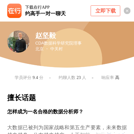
下载在行APP
立即下载
约高手一对一聊天
赵坚毅
CDA数据科学研究院理事
北京 ・ 中关村
学员评分
9.4
分
约聊人数
23
人
响应率
高
擅长话题
怎样成为一名合格的数据分析师？
大数据已被列为国家战略和第五生产要素，未来数据