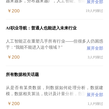
越来越多，分布越来越广，人工智能、智能制造、生
展开全部
物医疗都将在大数据的背景下进行发展，大数据是原
￥200
19人约聊过
材料，只有原材料整理好了，才能做出更多更好的产
品，所以大数据在未来将会和水、电、煤气一样重
要，将跟汽车、电商一样普及！在这样的情况下，数
AI职业导航：普通人也能进入未来行业
据分析师与大数据从业者容易遭遇：不知道怎么学，
零基础怎样入行，怎么分析各类指标，不知道数据分
人工智能正在重塑几乎所有行业——但很多人仍困惑
析、大数据、数据挖掘怎么跟现有工作或业务结合数
于：“我能不能进入这个领域？”
展开全部
据分析行业有哪些坑？怎么避免？怎么跳跃式发展？
本话题将为你梳理从零基础入门 → 职业方向选择 →
我在有十多年的从业经验，知道怎样把一名小白培养
￥200
3人约聊过
技能路径规划 → 岗位转化策略的完整路线图。
成为一名合格的数据分析师和大数据从业人员！我愿
无论你是刚毕业的大学生，还是希望转型的职场中
意与你分享的内容包括：为学员制订个性化的学习计
坚，我将结合真实案例、行业数据和AI人才趋势，帮
划帮助学员根据自身情况选择数据分析工具，提供金
所有数据相关话题
助你找到最适合你的切入口。
融、风险管理、IT、互联网、电商等领域的数据分析
和大数据从业经验PS.在选择与我见面前，请把你的
从是否有某类数据，到数据如何处理分析，数据建
✅ 适合人群：想进入AI行业的人 / 职场转型期人士 /
问题更具体化。毕竟一小时的谈话只能解决一个小问
模，数据相关算法，统计及计量分析，数据与AI结合
展开全部
题。请把你的问题提前发给我，方便我做更精确的准
等
￥200
1人约聊过
备，提升见面效率。期待与你的见面。