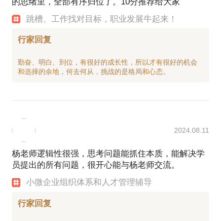
的思绪里，全部有序归位了。10分推荐给大家
有不少学员在后续主动和我保持联系，分享自己的变
跳槽、工作找对目标，职业发展牛起来！
化、进展和感受，或者寻求进一步的帮助。有企业主
学员约见上百行家后特别予以“思路特别清晰、站在老
行家回复
勤奋、明白、到位，有很好的成长性，所以才有很好的机会
2024.08.11
杨老师逻辑性很强，思考问题能抓住本质，能解决学
员提出的所有问题，很开心能与杨老师交流。
小微企业组织体系和人才管理辅导
行家回复