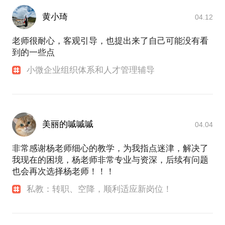
外）的角度，给学员指导与帮助！帮学员答疑解惑给
策略：根据目标、组织基础和可掌握的资源，针对性
我带来很大的幸福感，善行善行之。我把我的经验提
的制订策略，如人才引进、战略性激励、微管理、系
黄小琦
04.12
炼成为知识模型，通过“在行”分享给学员，促进学
统流程搭建等。采用一些标准化模板，再结合行业、
员“知行合一”。学员可以通过学习和复制经验模型，
老师很耐心，客观引导，也提出来了自己可能没有看
组织、业务特点进行优化，和老板、核心骨干和关键
较快较好的获得价值提升和进步！
到的一些点
员工达成一致。
小微企业组织体系和人才管理辅导
【我的话题可以帮你解决这些问题】：
战术：帮助企业的新任人力资源经理或主管，提供人
1. 探讨中小微企业如何更好的发展组织、选人用人、
力资源管理知识、技能、经验、渠道资源和业务理解
用好薪酬激励，用好人力资源服务，以及如何做好运
的支持输入，促进人力资源管理体系的构建发展，支
营复制、客户服务、项目管理。
持组织人力资源管理能力生根发芽。
2. 每个人都会遇到纠结和内心的冲突，越是重要的位
美丽的嘁嘁嘁
04.04
置、关键的时刻越是如此。破解心结，改善灰度，扩
大格局。学习如何建立职业信任、如何达成公司和上
辅导：帮助企业的中高管适应快速变化的角色，建立
非常感谢杨老师细心的教学，为我指点迷津，解决了
级的预期、如何在新的角色位置上站稳脚跟。
良好的管理和人际习惯，管理好情绪，培养领导力，
我现在的困境，杨老师非常专业与资深，后续有问题
3. 明确职业目标、定位和方向，掌握规划、选择的方
承担起组织赋予的责任，最终达成组织的期望，并和
也会再次选择杨老师！！！
法，解决就业、求职问题。
组织其他团队、本团队下属一起高效合作、共同成
4. 了解职业沟通的规则，交流管理沟通的理念，学习
私教：转职、空降，顺利适应新岗位！
长。
纵向和横向沟通的技巧。
培训：配合企业实施管理沟通、职业成长、领导力、
【我为什么能帮你有效解决这些问题】