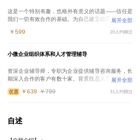
想明晰职场人际的基本规则？
层）；
福利：不定期会有一些课程和资料的分享。
这是一个特别有趣，也格外有意义的话题——信任是
一起梳理内在的职业需求。
希望通过他人经验指导，破解提升领导力、沟通能
作为一个管理者，沟通汇报是我工作中最常见的场
我们一切有效合作的基础。为自己建立稳固的信任，
快速掌握评估自我的方法。
展开全部
力、团队执行力困难的学员；
我在大型组织内部从0到1组建过多个类型的部门并管
景，我所面对的汇报对象有国企集团、有民企董事
在任何团队、任何时候都是紧急且重要的头等大事。
掌握自我职业目标评估的体系方法。
陷入管理沟通困境，和上下级相处痛苦的学员。
理多个业务类型的团队，也曾多次作为职业经理人空
￥599
20人约聊过
会、有外企高管会，还有大型的客户说明会，更多的
建立团队信任能够，扩大影响力建立领导力让沟通、
了解和职业目标的差异。
降，亲身体验如何适应新的企业文化、人际和业务。
是日常的汇报沟通，取得领导的支持和信任。我汇报
管理成本最优最大化个人价值和收益。
给出方案建议。
学员收获：
作为人力资源从业者，我更喜欢从人的角度观察、总
的工作内容也是多样，有运营报告、有产品分析、有
结和提升。
小微企业组织体系和人才管理辅导
定价策略、有战略规划，包括很多敏感、难弄的题
关于这个话题，我可以和您一起深入聊聊这些：
管理和管理沟通的体系框架和应用思路；
目，回想起来也真是痛并快乐着。我多次凭借一些汇
有针对性的意见和建议；
我愿意与你分享的内容包括：
资深企业辅导师，专职为企业提供辅导咨询服务，长
报的技巧，在极端困难的情况下争取到职业成长和影
如何给伙伴良好的感觉？
解析组织、上级、下级、横向关系人的目标与心理；
说明岗位变化经常遇到的那些“坑”；
期深入合作的客户有数十家。背景既是人力资源专家
响战略的机会。
展开全部
如何建立适当的情感联系？
这个话题是为不方便见面的学员准备的，请约沟通的
职场为人处世的套路、技巧、技能；
明确当前工作目标和重点；
又曾是CEO，擅长从经营出发构建人力资源管理体
如何恰当的展现个人能力？
学员明确自己想解决的问题，我会提前请各位做些准
￥639
￥799
31人约聊过
个人职业发展建议……
平衡好项目和运营关系的方法；
系，可以帮您从系统和制度上解决管理难题————
前史泰博（Staples）全球执行总监评价我的日常汇报
怎样用好敲门砖、问路石，怎样找到引路人？
备，以便提升沟通的质量。期待与您的结识和深入沟
解析上下左右人际关系问题；
采取科学规范的方法，结合中小微实际，从实务出发
风格是 well educated，可以滴水不漏，又能够让人眼
持续的建立信任……
通。
谢谢大家的信任、支持、配合！
扬长避短，确立位置和价值。
提供参谋支持，使企业能够做到从一开始就采取比较
前一亮；我的客户和伙伴，前微软亚太区人力资源
……
正规的管理，帮助企业规避用人风险，提高经营效
VP、IBM咨询和共享服务部门亚太区高管等，对我的
自述
如果您刚跳槽进入一个新团队，如果您正遭遇信任危
以下是在行、同行、学员对我的评价：这是学员（知
率，提高创业成功率。
沟通和服务能力也颇有好评。
机，如果您需要提升影响力，欢迎来约聊！
名咨询师）在交谈完成三周后，反馈：
这个话题的学员都是来自各行业的优秀骨干和管理