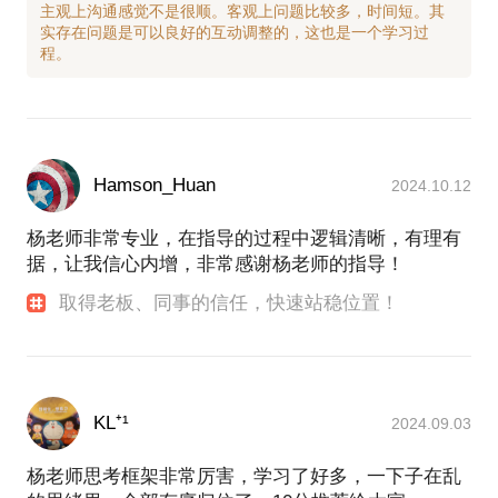
5.友好结束，保持联系。
主观上沟通感觉不是很顺。客观上问题比较多，时间短。其
实存在问题是可以良好的互动调整的，这也是一个学习过
【学业经历】：
1996-2000，北京航空航天大学机械学院，机械及自
动化，学士
2003-2005，北京师范大学商学院，企业管理，硕士
2012-2014，北京航空航天大学经管学院，项目管理
专业，硕士
Hamson_Huan
2024.10.12
【职业经历】:
职业指导师，国际项目管理师IPMP
杨老师非常专业，在指导的过程中逻辑清晰，有理有
HRA人力资源业务伙伴认证
据，让我信心内增，非常感谢杨老师的指导！
北京人力资源行业协会《行业标准》专家
取得老板、同事的信任，快速站稳位置！
河北人力资源行业协会（前）常务理事
【相关案例】
我曾经帮助过约6000人
KL⁺¹
2024.09.03
有太多学员在沟通后表示感谢和好评，我感谢他们的
认可和信任，这给我莫大鼓舞。
杨老师思考框架非常厉害，学习了好多，一下子在乱