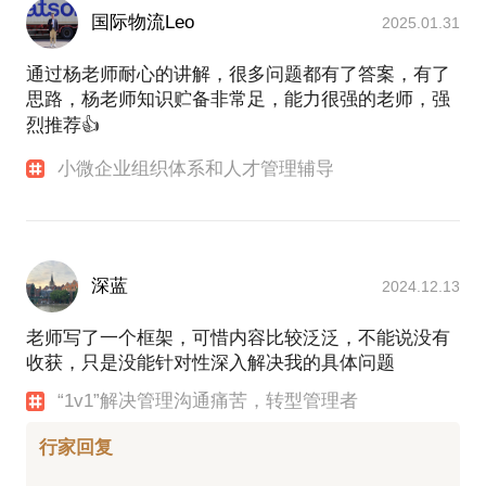
我会通过这些方法和技巧帮你实现效果：
国际物流Leo
2025.01.31
我和学员的交流从看到学员约见提出的问题就已经开
始了。在和学员的交互沟通中，我在逐渐体会学员的
通过杨老师耐心的讲解，很多问题都有了答案，有了
特质，分析学员的需求、痛点和难点。在每个话题的
思路，杨老师知识贮备非常足，能力很强的老师，强
背后，我都总结了一套我自己的理论体系做支撑，在
烈推荐👍
每次沟通交流中验证和优化迭代。然而，我和学员的
沟通不仅限于知识的输出，我们应该在有限的沟通时
小微企业组织体系和人才管理辅导
间里，更有针对性的从学员困惑的角度解决学员问
题，这样学员的收获更有效。因此，我会灵活调整输
出的方法和内容，以解决问题为导向，兼顾帮助学员
建立分析解决问题的思维体系，力求道术结合、知行
深蓝
2024.12.13
合一。
老师写了一个框架，可惜内容比较泛泛，不能说没有
在即将到来的约见中，我会这样来帮助你：
收获，只是没能针对性深入解决我的具体问题
1.提前微信沟通，确定沟通的时间和方式，根据话题
和学员梳理背景信息。
“1v1”解决管理沟通痛苦，转型管理者
2.准时开始，确认沟通的重点和方法。
3.沟通主要内容，围绕学员的痛点、难点展开。
行家回复
4.回顾问题并归纳总结。