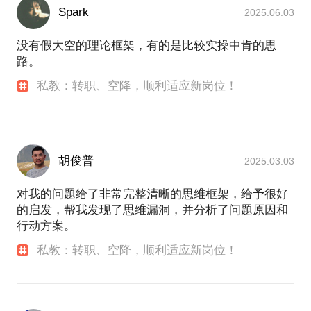
核体系、薪酬体系、培训体系的设计和落地。在乙方
Spark
2025.06.03
设计和运营过的产品包括，招聘、培训、福利、咨
询、系统等多个领域，营业额过百亿。曾作为专家参
没有假大空的理论框架，有的是比较实操中肯的思
与大型国企、500强外企的招聘和职业指导。曾参与
路。
北京市人力资源服务行业标准的制订，曾任人力资源
私教：转职、空降，顺利适应新岗位！
服务行业协会理事。
我有一些独特的观点：
我从小白到比较成熟的职业经理人、业务合伙人，跳
进过很多坑，又一个一个很艰难的自己爬出来，迷茫
胡俊普
2025.03.03
过、痛苦过。我很幸运，在这个过程中有许多贵人师
长相助，帮我指点迷津，让我看到新的目标和方向，
对我的问题给了非常完整清晰的思维框架，给予很好
收获能量和信心。我想如果能够早一点，更系统化的
的启发，帮我发现了思维漏洞，并分析了问题原因和
接受高人指点，我一定会比过往成长的更快，比现在
行动方案。
达到的高度更高。也曾有家人朋友牵线和一些朋友交
流，感受很好，彼此都有收获，可惜这种约见形式效
私教：转职、空降，顺利适应新岗位！
率太低。感谢在行提供了很有价值的平台，让我有机
会把自己的经验总结成有价值的话题和学员分享，也
促进了我的思维提升和进步。