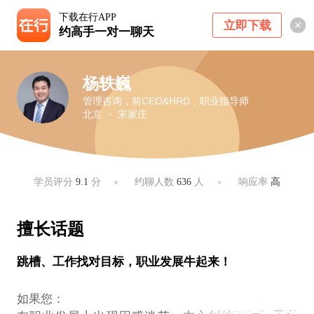
下载在行APP
立即下载
约高手一对一聊天
杨轶巍
管理咨询，前CEO&HRD，职业指导师
北京 ・ 宋家庄
学员评分
9.1
分
约聊人数
636
人
响应率
高
擅长话题
跳槽、工作找对目标，职业发展牛起来！
如果您：