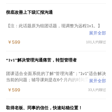
我在人力资源行业服务20年，是职业经理人，职业指
不顺利，在为这些问题感到困扰：
感到团队执行力不够，配合不到位，不知道如何激
导师。亲自带过各层级的业务团队，熟悉外企、国
励。
彻底改善上下级汇报沟通
企、民企各自的管理特点，还为各行各业的企业客户
不清楚自己想要什么？
面试、培训新人，自己也亲自带过很多伙伴，帮助他
不清楚是否适合某项工作？
我对你的疑问感同身受，希望能用满满的经验帮助新
【注：此话题原为组团话题，现调整为远程1v1。】
们成为主管、经理、总监。
不清楚应该学什么、做什么？
人顺利度过这些蜕变阶段，变成更优秀的职业人。我
展开全部
将在3个月里持续跟进您的工作状态，发掘您的优势，
和其他的沟通课不同，这个课旨在聚焦公司（组织）
通过这个话题，我可以帮您：以我为镜，扩展自我认
我希望能从一个企业高管用人和一个HR专家识人的角
￥599
101人约聊过
对您遭遇的问题给出具体实用的方案和建议，通过见
内的管理沟通，涉及组织沟通的目标、渠道、内容、
知；了解行业、岗位特点，明确职业发展目标；掌握
度，帮助学员理清职业发展的方向，寻找适当的发展
面、远程、微信及时互动、书面建议等，提供持续的
形式方方面面，以一个管理者的视角帮助不同层级的
工作机会判断标准；得到职场人际和向上管理建议。
路径，明确需要调整的问题，给予方法建议。
外部教练陪伴。
学员理解向上汇报、组织沟通。课题全面性、体系性
我在人力资源行业从业16年，目前是现任CEO，职业
“1v1”解决管理沟通痛苦，转型管理者
很强，内容烧脑，一次学习，为今后很长一段时间的
通过约聊，我会根据学员的发展阶段和不同困惑，有
经理人、职业指导师。工作中为大量优质企业提供专
见面：详细了解工作背景和存在问题，找到行动方针
实践提升提供指引。
侧重的给出方法和指导。请学员提前做好准备。希望
业的人力资源服务，并作为招聘专家参与各类企业的
团课适合全面系统的了解“管理沟通”；“1v1”适合解决
和初步计划。
我们见面交谈能够对您有切实的帮助。附，早期在行
人员选聘工作。通过在行，也一对一或远程辅导了一
当前的问题；辅导课则是在6个月内的时间里，见面和
答疑：根据学员需求，对新岗位适应中出现的问题跟
展开全部
想做好一次总结或者汇报？
学员咨询后两周的反馈。
些不同地区、不同职业发展阶段、不同行业和岗位的
远程陪伴。
进，提供实用解决方案。
想知道领导在想什么？
￥599
33人约聊过
学员，得到了学员良好的反馈。相信在这些方面能为
跟进：每周提供管理沟通的实用案例和管理经验交
想知道领导最关注哪些问题？
PS. 新学员请提前和我联系，为交谈做好事前准备。
你提供帮助。
具体到这个1v1话题，适合的情况包括：
流。
想知道自己为何做得越来越多，却看不到升职的机
我愿意与你分享的内容包括，针对每个学员的特点，
小结：对每月工作进展和工作成果进行辅导，帮助学
会？
为寻求职业突破的朋友一对一提供职业目标的选择方
取得老板、同事的信任，快速站稳位置！
有侧重的沟通：
具备一定管理层级（大平台中基层、中小平台中高
员解决提升汇报水平。