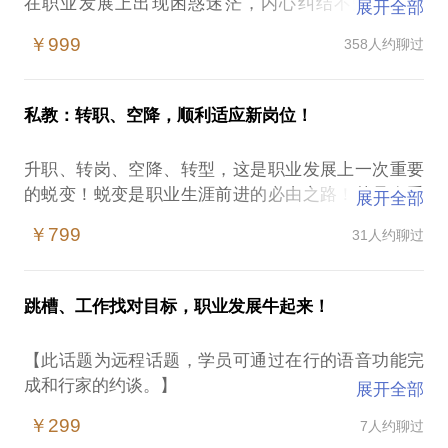
在职业发展上出现困惑迷茫，内心纠结不知问题所
展开全部
在；
￥999
358人约聊过
需要寻找发展方向、把握新的工作机会；
希望掌握职业成长路径和经验方法。
我可以帮助您。
私教：转职、空降，顺利适应新岗位！
决定一个人职业发展的状态，既取决于个人内在意愿
升职、转岗、空降、转型，这是职业发展上一次重要
和努力，也取决于外部环境条件，内外因素的作用也
的蜕变！蜕变是职业生涯前进的必由之路！越是在重
展开全部
服从二八法则。通常职业咨询多从个人出发，但是学
要的位置、关键的时刻，每个人都不可避免的遇到痛
员并不了解职业发展的客观规律和外部环境，所以无
￥799
31人约聊过
苦的纠结和内心的冲突，所谓破茧成蝶的时刻。此
法做出正确判断。体系性的理清内外部因素的情况、
时，特别需要外界的能量和冷静的观察，助力破解心
看清其中的关系和规律，能帮我们做出靠谱选择。
结，改善灰度，扩大格局。缺乏经验，容易遇到：
跳槽、工作找对目标，职业发展牛起来！
我将从一个企业高管用人和一个HR专家识人的双向角
工作目标似清晰又模糊，急切的想烧三把火，却引火
度，帮助学员理清职业发展的方向，寻找适当的发展
【此话题为远程话题，学员可通过在行的语音功能完
烧身；
路径，明确需要调整的问题，给予实际的方法建议。
成和行家的约谈。】
展开全部
忙于应付各种事务，抓不住重点；
最终帮助学员少走弯路、更快更顺利的发展。
不适应新的企业文化，处理不好上下级和横向团队的
￥299
7人约聊过
如果你是在职业发展中虽然做了多次尝试，仍然感到
关系；