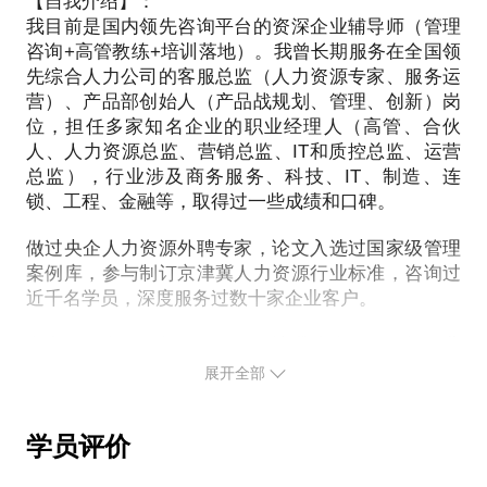
者，反馈证明类似的方式的确对他们有较大帮助，能
【自我介绍】：
中小微需要管理不是问题，需要怎样的管理才是问
你要抓住机会，踏上成功汇报的捷径，还是让机会白
近二十年的职场经历，从小兵到职业经理人，在不同
自从开通团课“彻底解决上下级沟通问题后”，大受到
我目前是国内领先咨询平台的资深企业辅导师（管理
够让他们的工作迅速适应、脱离困境、掌握局势、赢
题。小微企业往往缺少足够的资源，缺少雇主品牌，
白溜走，陷入周而复始的平凡呢？
地区、不同性质的企业里与人合作，的确积累了一些
咨询+高管教练+培训落地）。我曾长期服务在全国领
学员们的好评。随后，经常有学员提出，我这个课能
且核心负责人能够投入管理的时间和精力都很有限，
经验、案例，对信任这个问题，体会尤深。近三年
先综合人力公司的客服总监（人力资源专家、服务运
不能“1v1”，大家懂得，有些话题是需要一定深度的探
所需要的管理要全面、实用、贴近业务，要科学、灵
我愿意与你分享的内容包括：
来，通过和数百位学员的沟通，尤其是在管理沟通方
营）、产品部创始人（产品战规划、管理、创新）岗
讨，而且希望是不公开讨论的。我陆续答应了一些单
活、适合本企业特点，要立竿见影、便捷快速的实
面为学员答疑解惑，取得了一些心得。过程中，经常
位，担任多家知名企业的职业经理人（高管、合伙
独见面的要求，从结果看，见过的学员都觉得很有收
施，一点不比大型企业轻松，甚至更有挑战性。
解密职场的“灰规则”；
发现很多学员需要重建对领导、对团队，乃至对自己
人、人力资源总监、营销总监、IT和质控总监、运营
获。由此，我决定开这个话题方便大家联系。
解密职场不同层级、不同角色的思维方式；
总监），行业涉及商务服务、科技、IT、制造、连
的信任，特别需要在这个点上给予支持帮助。
我从以下维度为组织提供帮助：
主动建立良好沟通的五步法-思路、策略、方法、工
锁、工程、金融等，取得过一些成绩和口碑。
适合对象：公司合伙人、管理层、合作伙伴 - 管理沟
具、环境、规则……；
我愿意专门和学员分享这方面的经验体会，给出思路
做过央企人力资源外聘专家，论文入选过国家级管理
盘点：面向核心团队，简明灵活的运用各类方法和引
如何成为和超越职场上的那个“他”；
方法，帮助学员了解团队信任、提升团队信任。
案例库，参与制订京津冀人力资源行业标准，咨询过
导技术，结合小微企业经营实际，促进组织核心团队
建立职场人际沟通的知识体系……
近千名学员，深度服务过数十家企业客户。
思考，统一思路方向，明确组织和人才发展的关键。
欢迎上课前先听我的分答小讲《如何“做事”更有
提出约见后，我会和学员微信互动准备，约定具体的
多岗位、多层面的工作经历，让我体会到不同的职业
目标：围绕组织中短期目标，采取较简化的组织模型
效》。
时间地点，尽量照顾学员的方便。希望学员能够以天
发展阶段、不同位置角色的观察角度和思维模式，能
展开全部
和盘点工具，从而确定业务发展要求和组织能力之间
然的信任态度和我积极互动，我也会努力用心准备。
够紧扣实践中的常见问题和误区找到突破的思路和方
的差距，即可明确中短期组织发展的阶段性目标、抓
这个话题开课以来，获得学员一致好评，无论是在汇
法。
相信通过互动，我们会建立更深入的了解、信任和关
手和突破点。
报方面有急迫需求的学员，还是好奇探索职场人际知
学员评价
我希望从CEO（由外而内）和人力资源专家（由内而
识的学员，都能够收获满满。衷心祝每位学员能够顺