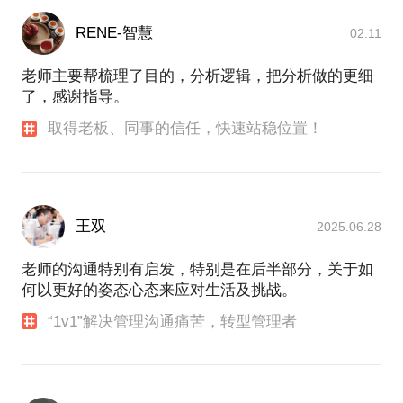
互信配合、服务提升等方面的专项培训，帮助员工提
我在话题相关领域，有这些独特经历：
升自我认知、敬业度和工作能力。
RENE-智慧
02.11
我所从事的行业是专业人力资源服务；职业规划、员
老师主要帮梳理了目的，分析逻辑，把分析做的更细
工发展是我生活中切身体验和研究兴趣的结合点；服
了，感谢指导。
务产品的管理和模式创新，O2O服务的前端和后端运
取得老板、同事的信任，快速站稳位置！
营，B端客户的内外部需求，服务项目管理，这些是
我工作中熟悉和擅长的领域。
曾经工作过的企业和职务包括：全国首家人力资源服
务企业、顶级服务商，FESCO，高级产品经理、产品
王双
2025.06.28
部创立者；全国民营规模第一人力资源服务品牌，智
联易才，客服总监（高速发展期）；全国领先的人力
老师的沟通特别有启发，特别是在后半部分，关于如
资源服务模式创新创业企业（软银中国投资），智
何以更好的姿态心态来应对生活及挑战。
阳，产品总监；全国首批新三板人力资源服务企业
（创新层、做市指标股），搜才人力，董事副总；先
“1v1”解决管理沟通痛苦，转型管理者
锋宜租董事总经理、事业部负责人；某数字科技公司
HRVP。
在甲方操盘组织变革，主导组织体系、职级体系、考