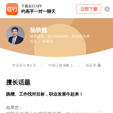
下载在行APP
立即下载
约高手一对一聊天
杨轶巍
管理咨询，前CEO&HRD，职业指导师
北京 ・ 宋家庄
学员评分
9.1
分
约聊人数
636
人
响应率
高
擅长话题
跳槽、工作找对目标，职业发展牛起来！
如果您：