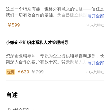
想明晰职场人际的基本规则？
层）；
福利：不定期会有一些课程和资料的分享。
这是一个特别有趣，也格外有意义的话题——信任是
一起梳理内在的职业需求。
希望通过他人经验指导，破解提升领导力、沟通能
作为一个管理者，沟通汇报是我工作中最常见的场
我们一切有效合作的基础。为自己建立稳固的信任，
快速掌握评估自我的方法。
展开全部
力、团队执行力困难的学员；
我在大型组织内部从0到1组建过多个类型的部门并管
景，我所面对的汇报对象有国企集团、有民企董事
在任何团队、任何时候都是紧急且重要的头等大事。
掌握自我职业目标评估的体系方法。
陷入管理沟通困境，和上下级相处痛苦的学员。
理多个业务类型的团队，也曾多次作为职业经理人空
￥599
20人约聊过
会、有外企高管会，还有大型的客户说明会，更多的
建立团队信任能够，扩大影响力建立领导力让沟通、
了解和职业目标的差异。
降，亲身体验如何适应新的企业文化、人际和业务。
是日常的汇报沟通，取得领导的支持和信任。我汇报
管理成本最优最大化个人价值和收益。
给出方案建议。
学员收获：
作为人力资源从业者，我更喜欢从人的角度观察、总
的工作内容也是多样，有运营报告、有产品分析、有
结和提升。
小微企业组织体系和人才管理辅导
定价策略、有战略规划，包括很多敏感、难弄的题
关于这个话题，我可以和您一起深入聊聊这些：
管理和管理沟通的体系框架和应用思路；
目，回想起来也真是痛并快乐着。我多次凭借一些汇
有针对性的意见和建议；
我愿意与你分享的内容包括：
资深企业辅导师，专职为企业提供辅导咨询服务，长
报的技巧，在极端困难的情况下争取到职业成长和影
如何给伙伴良好的感觉？
解析组织、上级、下级、横向关系人的目标与心理；
说明岗位变化经常遇到的那些“坑”；
期深入合作的客户有数十家。背景既是人力资源专家
响战略的机会。
展开全部
如何建立适当的情感联系？
这个话题是为不方便见面的学员准备的，请约沟通的
职场为人处世的套路、技巧、技能；
明确当前工作目标和重点；
又曾是CEO，擅长从经营出发构建人力资源管理体
如何恰当的展现个人能力？
学员明确自己想解决的问题，我会提前请各位做些准
￥639
￥799
31人约聊过
个人职业发展建议……
平衡好项目和运营关系的方法；
系，可以帮您从系统和制度上解决管理难题————
前史泰博（Staples）全球执行总监评价我的日常汇报
怎样用好敲门砖、问路石，怎样找到引路人？
备，以便提升沟通的质量。期待与您的结识和深入沟
解析上下左右人际关系问题；
采取科学规范的方法，结合中小微实际，从实务出发
风格是 well educated，可以滴水不漏，又能够让人眼
持续的建立信任……
通。
谢谢大家的信任、支持、配合！
扬长避短，确立位置和价值。
提供参谋支持，使企业能够做到从一开始就采取比较
前一亮；我的客户和伙伴，前微软亚太区人力资源
……
正规的管理，帮助企业规避用人风险，提高经营效
VP、IBM咨询和共享服务部门亚太区高管等，对我的
自述
如果您刚跳槽进入一个新团队，如果您正遭遇信任危
以下是在行、同行、学员对我的评价：这是学员（知
率，提高创业成功率。
沟通和服务能力也颇有好评。
机，如果您需要提升影响力，欢迎来约聊！
名咨询师）在交谈完成三周后，反馈：
这个话题的学员都是来自各行业的优秀骨干和管理