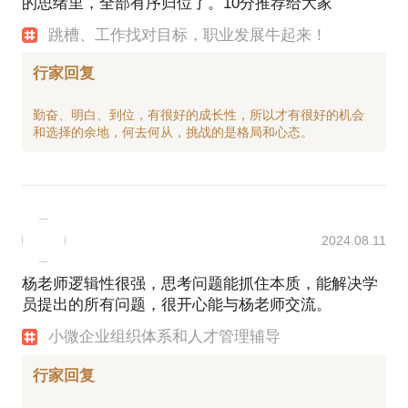
的思绪里，全部有序归位了。10分推荐给大家
有不少学员在后续主动和我保持联系，分享自己的变
跳槽、工作找对目标，职业发展牛起来！
化、进展和感受，或者寻求进一步的帮助。有企业主
学员约见上百行家后特别予以“思路特别清晰、站在老
行家回复
勤奋、明白、到位，有很好的成长性，所以才有很好的机会
2024.08.11
杨老师逻辑性很强，思考问题能抓住本质，能解决学
员提出的所有问题，很开心能与杨老师交流。
小微企业组织体系和人才管理辅导
行家回复