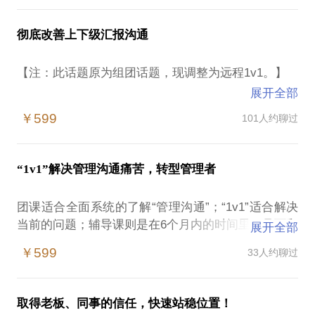
我在人力资源行业服务20年，是职业经理人，职业指
不顺利，在为这些问题感到困扰：
感到团队执行力不够，配合不到位，不知道如何激
导师。亲自带过各层级的业务团队，熟悉外企、国
励。
彻底改善上下级汇报沟通
企、民企各自的管理特点，还为各行各业的企业客户
不清楚自己想要什么？
面试、培训新人，自己也亲自带过很多伙伴，帮助他
不清楚是否适合某项工作？
我对你的疑问感同身受，希望能用满满的经验帮助新
【注：此话题原为组团话题，现调整为远程1v1。】
们成为主管、经理、总监。
不清楚应该学什么、做什么？
人顺利度过这些蜕变阶段，变成更优秀的职业人。我
展开全部
将在3个月里持续跟进您的工作状态，发掘您的优势，
和其他的沟通课不同，这个课旨在聚焦公司（组织）
通过这个话题，我可以帮您：以我为镜，扩展自我认
我希望能从一个企业高管用人和一个HR专家识人的角
￥599
101人约聊过
对您遭遇的问题给出具体实用的方案和建议，通过见
内的管理沟通，涉及组织沟通的目标、渠道、内容、
知；了解行业、岗位特点，明确职业发展目标；掌握
度，帮助学员理清职业发展的方向，寻找适当的发展
面、远程、微信及时互动、书面建议等，提供持续的
形式方方面面，以一个管理者的视角帮助不同层级的
工作机会判断标准；得到职场人际和向上管理建议。
路径，明确需要调整的问题，给予方法建议。
外部教练陪伴。
学员理解向上汇报、组织沟通。课题全面性、体系性
我在人力资源行业从业16年，目前是现任CEO，职业
“1v1”解决管理沟通痛苦，转型管理者
很强，内容烧脑，一次学习，为今后很长一段时间的
通过约聊，我会根据学员的发展阶段和不同困惑，有
经理人、职业指导师。工作中为大量优质企业提供专
见面：详细了解工作背景和存在问题，找到行动方针
实践提升提供指引。
侧重的给出方法和指导。请学员提前做好准备。希望
业的人力资源服务，并作为招聘专家参与各类企业的
团课适合全面系统的了解“管理沟通”；“1v1”适合解决
和初步计划。
我们见面交谈能够对您有切实的帮助。附，早期在行
人员选聘工作。通过在行，也一对一或远程辅导了一
当前的问题；辅导课则是在6个月内的时间里，见面和
答疑：根据学员需求，对新岗位适应中出现的问题跟
展开全部
想做好一次总结或者汇报？
学员咨询后两周的反馈。
些不同地区、不同职业发展阶段、不同行业和岗位的
远程陪伴。
进，提供实用解决方案。
想知道领导在想什么？
￥599
33人约聊过
学员，得到了学员良好的反馈。相信在这些方面能为
跟进：每周提供管理沟通的实用案例和管理经验交
想知道领导最关注哪些问题？
PS. 新学员请提前和我联系，为交谈做好事前准备。
你提供帮助。
具体到这个1v1话题，适合的情况包括：
流。
想知道自己为何做得越来越多，却看不到升职的机
我愿意与你分享的内容包括，针对每个学员的特点，
小结：对每月工作进展和工作成果进行辅导，帮助学
会？
为寻求职业突破的朋友一对一提供职业目标的选择方
取得老板、同事的信任，快速站稳位置！
有侧重的沟通：
具备一定管理层级（大平台中基层、中小平台中高
员解决提升汇报水平。