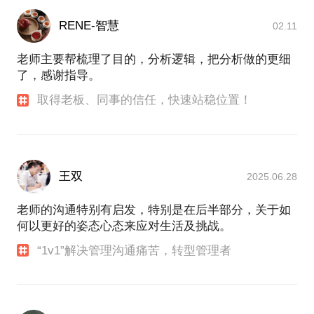
互信配合、服务提升等方面的专项培训，帮助员工提
我在话题相关领域，有这些独特经历：
升自我认知、敬业度和工作能力。
RENE-智慧
02.11
我所从事的行业是专业人力资源服务；职业规划、员
老师主要帮梳理了目的，分析逻辑，把分析做的更细
工发展是我生活中切身体验和研究兴趣的结合点；服
了，感谢指导。
务产品的管理和模式创新，O2O服务的前端和后端运
取得老板、同事的信任，快速站稳位置！
营，B端客户的内外部需求，服务项目管理，这些是
我工作中熟悉和擅长的领域。
曾经工作过的企业和职务包括：全国首家人力资源服
务企业、顶级服务商，FESCO，高级产品经理、产品
王双
2025.06.28
部创立者；全国民营规模第一人力资源服务品牌，智
联易才，客服总监（高速发展期）；全国领先的人力
老师的沟通特别有启发，特别是在后半部分，关于如
资源服务模式创新创业企业（软银中国投资），智
何以更好的姿态心态来应对生活及挑战。
阳，产品总监；全国首批新三板人力资源服务企业
（创新层、做市指标股），搜才人力，董事副总；先
“1v1”解决管理沟通痛苦，转型管理者
锋宜租董事总经理、事业部负责人；某数字科技公司
HRVP。
在甲方操盘组织变革，主导组织体系、职级体系、考