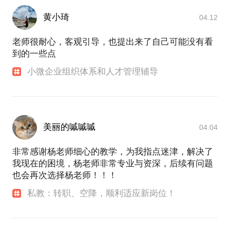
外）的角度，给学员指导与帮助！帮学员答疑解惑给
策略：根据目标、组织基础和可掌握的资源，针对性
我带来很大的幸福感，善行善行之。我把我的经验提
的制订策略，如人才引进、战略性激励、微管理、系
黄小琦
04.12
炼成为知识模型，通过“在行”分享给学员，促进学
统流程搭建等。采用一些标准化模板，再结合行业、
员“知行合一”。学员可以通过学习和复制经验模型，
老师很耐心，客观引导，也提出来了自己可能没有看
组织、业务特点进行优化，和老板、核心骨干和关键
较快较好的获得价值提升和进步！
到的一些点
员工达成一致。
小微企业组织体系和人才管理辅导
【我的话题可以帮你解决这些问题】：
战术：帮助企业的新任人力资源经理或主管，提供人
1. 探讨中小微企业如何更好的发展组织、选人用人、
力资源管理知识、技能、经验、渠道资源和业务理解
用好薪酬激励，用好人力资源服务，以及如何做好运
的支持输入，促进人力资源管理体系的构建发展，支
营复制、客户服务、项目管理。
持组织人力资源管理能力生根发芽。
2. 每个人都会遇到纠结和内心的冲突，越是重要的位
美丽的嘁嘁嘁
04.04
置、关键的时刻越是如此。破解心结，改善灰度，扩
大格局。学习如何建立职业信任、如何达成公司和上
辅导：帮助企业的中高管适应快速变化的角色，建立
非常感谢杨老师细心的教学，为我指点迷津，解决了
级的预期、如何在新的角色位置上站稳脚跟。
良好的管理和人际习惯，管理好情绪，培养领导力，
我现在的困境，杨老师非常专业与资深，后续有问题
3. 明确职业目标、定位和方向，掌握规划、选择的方
承担起组织赋予的责任，最终达成组织的期望，并和
也会再次选择杨老师！！！
法，解决就业、求职问题。
组织其他团队、本团队下属一起高效合作、共同成
4. 了解职业沟通的规则，交流管理沟通的理念，学习
私教：转职、空降，顺利适应新岗位！
长。
纵向和横向沟通的技巧。
培训：配合企业实施管理沟通、职业成长、领导力、
【我为什么能帮你有效解决这些问题】