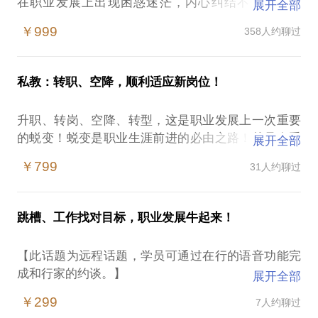
在职业发展上出现困惑迷茫，内心纠结不知问题所
展开全部
在；
￥999
358人约聊过
需要寻找发展方向、把握新的工作机会；
希望掌握职业成长路径和经验方法。
我可以帮助您。
私教：转职、空降，顺利适应新岗位！
决定一个人职业发展的状态，既取决于个人内在意愿
升职、转岗、空降、转型，这是职业发展上一次重要
和努力，也取决于外部环境条件，内外因素的作用也
的蜕变！蜕变是职业生涯前进的必由之路！越是在重
展开全部
服从二八法则。通常职业咨询多从个人出发，但是学
要的位置、关键的时刻，每个人都不可避免的遇到痛
员并不了解职业发展的客观规律和外部环境，所以无
￥799
31人约聊过
苦的纠结和内心的冲突，所谓破茧成蝶的时刻。此
法做出正确判断。体系性的理清内外部因素的情况、
时，特别需要外界的能量和冷静的观察，助力破解心
看清其中的关系和规律，能帮我们做出靠谱选择。
结，改善灰度，扩大格局。缺乏经验，容易遇到：
跳槽、工作找对目标，职业发展牛起来！
我将从一个企业高管用人和一个HR专家识人的双向角
工作目标似清晰又模糊，急切的想烧三把火，却引火
度，帮助学员理清职业发展的方向，寻找适当的发展
【此话题为远程话题，学员可通过在行的语音功能完
烧身；
路径，明确需要调整的问题，给予实际的方法建议。
成和行家的约谈。】
展开全部
忙于应付各种事务，抓不住重点；
最终帮助学员少走弯路、更快更顺利的发展。
不适应新的企业文化，处理不好上下级和横向团队的
￥299
7人约聊过
如果你是在职业发展中虽然做了多次尝试，仍然感到
关系；