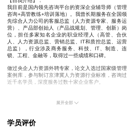
者，反馈证明类似的方式的确对他们有较大帮助，能
【自我介绍】：
中小微需要管理不是问题，需要怎样的管理才是问
你要抓住机会，踏上成功汇报的捷径，还是让机会白
近二十年的职场经历，从小兵到职业经理人，在不同
自从开通团课“彻底解决上下级沟通问题后”，大受到
我目前是国内领先咨询平台的资深企业辅导师（管理
够让他们的工作迅速适应、脱离困境、掌握局势、赢
题。小微企业往往缺少足够的资源，缺少雇主品牌，
白溜走，陷入周而复始的平凡呢？
地区、不同性质的企业里与人合作，的确积累了一些
咨询+高管教练+培训落地）。我曾长期服务在全国领
学员们的好评。随后，经常有学员提出，我这个课能
且核心负责人能够投入管理的时间和精力都很有限，
经验、案例，对信任这个问题，体会尤深。近三年
先综合人力公司的客服总监（人力资源专家、服务运
不能“1v1”，大家懂得，有些话题是需要一定深度的探
所需要的管理要全面、实用、贴近业务，要科学、灵
我愿意与你分享的内容包括：
来，通过和数百位学员的沟通，尤其是在管理沟通方
营）、产品部创始人（产品战规划、管理、创新）岗
讨，而且希望是不公开讨论的。我陆续答应了一些单
活、适合本企业特点，要立竿见影、便捷快速的实
面为学员答疑解惑，取得了一些心得。过程中，经常
位，担任多家知名企业的职业经理人（高管、合伙
独见面的要求，从结果看，见过的学员都觉得很有收
施，一点不比大型企业轻松，甚至更有挑战性。
解密职场的“灰规则”；
发现很多学员需要重建对领导、对团队，乃至对自己
人、人力资源总监、营销总监、IT和质控总监、运营
获。由此，我决定开这个话题方便大家联系。
解密职场不同层级、不同角色的思维方式；
总监），行业涉及商务服务、科技、IT、制造、连
的信任，特别需要在这个点上给予支持帮助。
我从以下维度为组织提供帮助：
主动建立良好沟通的五步法-思路、策略、方法、工
锁、工程、金融等，取得过一些成绩和口碑。
适合对象：公司合伙人、管理层、合作伙伴 - 管理沟
具、环境、规则……；
我愿意专门和学员分享这方面的经验体会，给出思路
做过央企人力资源外聘专家，论文入选过国家级管理
盘点：面向核心团队，简明灵活的运用各类方法和引
如何成为和超越职场上的那个“他”；
方法，帮助学员了解团队信任、提升团队信任。
案例库，参与制订京津冀人力资源行业标准，咨询过
导技术，结合小微企业经营实际，促进组织核心团队
建立职场人际沟通的知识体系……
近千名学员，深度服务过数十家企业客户。
思考，统一思路方向，明确组织和人才发展的关键。
欢迎上课前先听我的分答小讲《如何“做事”更有
提出约见后，我会和学员微信互动准备，约定具体的
多岗位、多层面的工作经历，让我体会到不同的职业
目标：围绕组织中短期目标，采取较简化的组织模型
效》。
时间地点，尽量照顾学员的方便。希望学员能够以天
发展阶段、不同位置角色的观察角度和思维模式，能
展开全部
和盘点工具，从而确定业务发展要求和组织能力之间
然的信任态度和我积极互动，我也会努力用心准备。
够紧扣实践中的常见问题和误区找到突破的思路和方
的差距，即可明确中短期组织发展的阶段性目标、抓
这个话题开课以来，获得学员一致好评，无论是在汇
法。
相信通过互动，我们会建立更深入的了解、信任和关
手和突破点。
报方面有急迫需求的学员，还是好奇探索职场人际知
学员评价
我希望从CEO（由外而内）和人力资源专家（由内而
识的学员，都能够收获满满。衷心祝每位学员能够顺