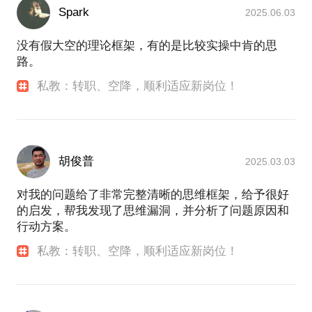
核体系、薪酬体系、培训体系的设计和落地。在乙方
Spark
2025.06.03
设计和运营过的产品包括，招聘、培训、福利、咨
询、系统等多个领域，营业额过百亿。曾作为专家参
没有假大空的理论框架，有的是比较实操中肯的思
与大型国企、500强外企的招聘和职业指导。曾参与
路。
北京市人力资源服务行业标准的制订，曾任人力资源
私教：转职、空降，顺利适应新岗位！
服务行业协会理事。
我有一些独特的观点：
我从小白到比较成熟的职业经理人、业务合伙人，跳
进过很多坑，又一个一个很艰难的自己爬出来，迷茫
胡俊普
2025.03.03
过、痛苦过。我很幸运，在这个过程中有许多贵人师
长相助，帮我指点迷津，让我看到新的目标和方向，
对我的问题给了非常完整清晰的思维框架，给予很好
收获能量和信心。我想如果能够早一点，更系统化的
的启发，帮我发现了思维漏洞，并分析了问题原因和
接受高人指点，我一定会比过往成长的更快，比现在
行动方案。
达到的高度更高。也曾有家人朋友牵线和一些朋友交
流，感受很好，彼此都有收获，可惜这种约见形式效
私教：转职、空降，顺利适应新岗位！
率太低。感谢在行提供了很有价值的平台，让我有机
会把自己的经验总结成有价值的话题和学员分享，也
促进了我的思维提升和进步。