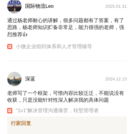
我会通过这些方法和技巧帮你实现效果：
国际物流Leo
2025.01.31
我和学员的交流从看到学员约见提出的问题就已经开
始了。在和学员的交互沟通中，我在逐渐体会学员的
通过杨老师耐心的讲解，很多问题都有了答案，有了
特质，分析学员的需求、痛点和难点。在每个话题的
思路，杨老师知识贮备非常足，能力很强的老师，强
背后，我都总结了一套我自己的理论体系做支撑，在
烈推荐👍
每次沟通交流中验证和优化迭代。然而，我和学员的
沟通不仅限于知识的输出，我们应该在有限的沟通时
小微企业组织体系和人才管理辅导
间里，更有针对性的从学员困惑的角度解决学员问
题，这样学员的收获更有效。因此，我会灵活调整输
出的方法和内容，以解决问题为导向，兼顾帮助学员
建立分析解决问题的思维体系，力求道术结合、知行
深蓝
2024.12.13
合一。
老师写了一个框架，可惜内容比较泛泛，不能说没有
在即将到来的约见中，我会这样来帮助你：
收获，只是没能针对性深入解决我的具体问题
1.提前微信沟通，确定沟通的时间和方式，根据话题
和学员梳理背景信息。
“1v1”解决管理沟通痛苦，转型管理者
2.准时开始，确认沟通的重点和方法。
3.沟通主要内容，围绕学员的痛点、难点展开。
行家回复
4.回顾问题并归纳总结。