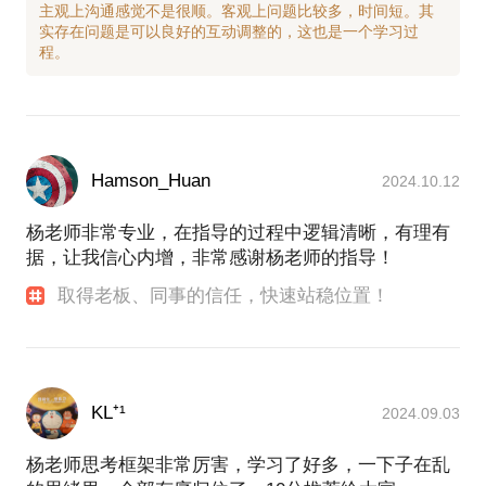
5.友好结束，保持联系。
主观上沟通感觉不是很顺。客观上问题比较多，时间短。其
实存在问题是可以良好的互动调整的，这也是一个学习过
【学业经历】：
1996-2000，北京航空航天大学机械学院，机械及自
动化，学士
2003-2005，北京师范大学商学院，企业管理，硕士
2012-2014，北京航空航天大学经管学院，项目管理
专业，硕士
Hamson_Huan
2024.10.12
【职业经历】:
职业指导师，国际项目管理师IPMP
杨老师非常专业，在指导的过程中逻辑清晰，有理有
HRA人力资源业务伙伴认证
据，让我信心内增，非常感谢杨老师的指导！
北京人力资源行业协会《行业标准》专家
取得老板、同事的信任，快速站稳位置！
河北人力资源行业协会（前）常务理事
【相关案例】
我曾经帮助过约6000人
KL⁺¹
2024.09.03
有太多学员在沟通后表示感谢和好评，我感谢他们的
认可和信任，这给我莫大鼓舞。
杨老师思考框架非常厉害，学习了好多，一下子在乱