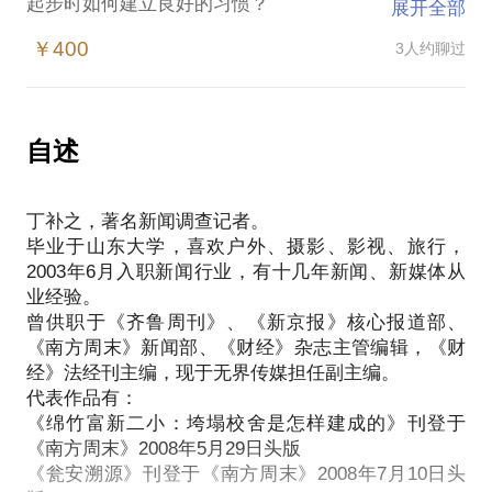
起步时如何建立良好的习惯？
展开全部
可用的工具有哪些？
￥400
3人约聊过
如何绕开隐藏的陷阱，获取核心信息？
从一种职业到一种事业的新闻。
以十几年新闻、新媒体从业经验，与你一起面对真实
自述
丁补之，著名新闻调查记者。
毕业于山东大学，喜欢户外、摄影、影视、旅行，
2003年6月入职新闻行业，有十几年新闻、新媒体从
业经验。
曾供职于《齐鲁周刊》、《新京报》核心报道部、
《南方周末》新闻部、《财经》杂志主管编辑，《财
经》法经刊主编，现于无界传媒担任副主编。
代表作品有：
《绵竹富新二小：垮塌校舍是怎样建成的》刊登于
《南方周末》2008年5月29日头版
《瓮安溯源》刊登于《南方周末》2008年7月10日头