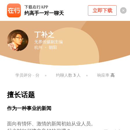
下载在行APP
立即下载
约高手一对一聊天
丁补之
无界传媒副主编
杭州 ・ 朝阳
学员评分
-
分
约聊人数
3
人
响应率
高
擅长话题
作为一种事业的新闻
面向有情怀、激情的新闻初始从业人员。