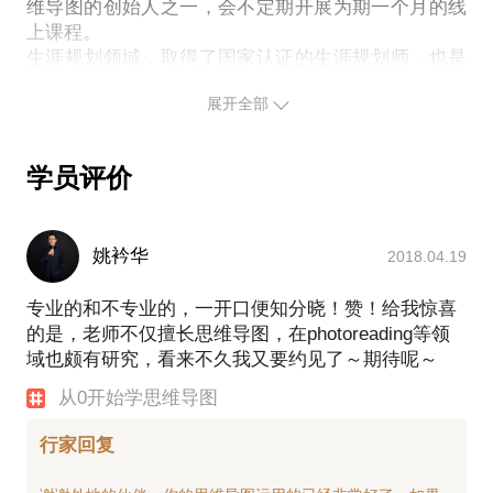
维导图的创始人之一，会不定期开展为期一个月的线
上课程。
希望我的经验可以帮到你。
生涯规划领域，取得了国家认证的生涯规划师，也是
新精英生涯咨询师。但目前自己仍在践行，尚未完成
展开全部
自己的生涯转化。倘若不介意，我可以给您分享生涯
的一些理论、工具，一起实践。 昂，介绍就到这。期
待你的勾搭，一起成长一起玩～
学员评价
姚衿华
2018.04.19
专业的和不专业的，一开口便知分晓！赞！给我惊喜
的是，老师不仅擅长思维导图，在photoreading等领
域也颇有研究，看来不久我又要约见了～期待呢～
从0开始学思维导图
行家回复