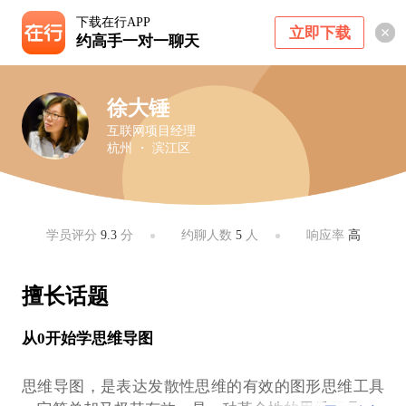
下载在行APP
立即下载
约高手一对一聊天
徐大锤
互联网项目经理
杭州 ・ 滨江区
学员评分
9.3
分
约聊人数
5
人
响应率
高
擅长话题
从0开始学思维导图
思维导图，是表达发散性思维的有效的图形思维工具