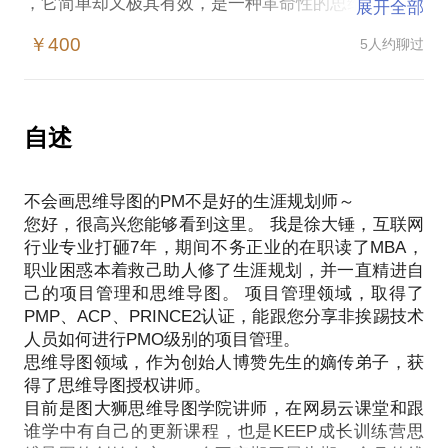
，它简单却又极其有效，是一种革命性的思维工具。
展开全部
思维导图运用图文并重的技巧，把各级主题的关系用
￥400
5人约聊过
相互隶属与相关的层级图表现出来，把主题关键词与
图像、颜色等建立记忆链接。思维导图充分运用左右
脑的机能，利用记忆、阅读、思维的规律，协助人们
在科学与艺术、逻辑与想象之间平衡发展，从而开启
自述
人类大脑的无限潜能。思维导图因此具有人类思维的
强大功能。
不会画思维导图的PM不是好的生涯规划师～
1.5小时时间，大锤可以带您了解思维导图是什么？规
您好，很高兴您能够看到这里。 我是徐大锤，互联网
则如何？并带您绘制思维导图。或者，您也可以带来
行业专业打砸7年，期间不务正业的在职读了MBA，
您往期的作品，一起探讨改进。
职业困惑本着救己助人修了生涯规划，并一直精进自
己的项目管理和思维导图。 项目管理领域，取得了
PMP、ACP、PRINCE2认证，能跟您分享非挨踢技术
作为创始人博赞先生的嫡传弟子，获得了思维导图授
人员如何进行PMO级别的项目管理。
权讲师资格。目前是图大狮思维导图学院讲师，在网
思维导图领域，作为创始人博赞先生的嫡传弟子，获
易云课堂和跟谁学中有自己的更新课程，也是KEEP
得了思维导图授权讲师。
成长训练营思维导图的创始人之一。
目前是图大狮思维导图学院讲师，在网易云课堂和跟
谁学中有自己的更新课程，也是KEEP成长训练营思