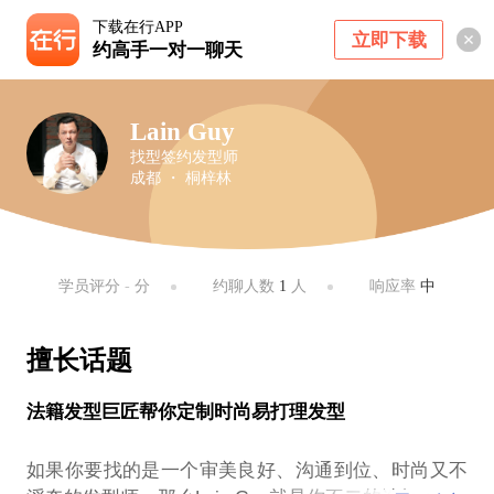
下载在行APP
立即下载
约高手一对一聊天
Lain Guy
找型签约发型师
成都 ・ 桐梓林
学员评分
-
分
约聊人数
1
人
响应率
中
擅长话题
法籍发型巨匠帮你定制时尚易打理发型
如果你要找的是一个审美良好、沟通到位、时尚又不