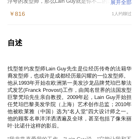
浮夸的发型师，那么Lain Guy就是你不二的选择。
展开全部
Lain Guy做发型的特点是法式风格浪漫而优雅，突出
￥816
1人约聊过
女性的“女人味”；男士的发型则力图营造简洁和阳刚
气息。针对国人发质偏硬的特点，在进行法式雕琢的
时候会相应增加软化或烫发的步骤，使国人也能驾驭
精致服帖的法式发型。
自述
“易打理”是Lain Guy特别重视的理念，“人们的生活越
来越快，时间越来越珍贵，一个易打理的发型极为重
要，顾客不需要一个由发型师吹出来才好看的发型。
找型签约发型师Lain Guy先生是位经历传奇的法籍华
美发后我都让顾客自己吹干头发看效果，这才是适合
裔发型师，也或许是成都经历最闪耀的一位发型师。
日常生活的好发型”。
他从1993年开始在欧洲第一美发沙龙品牌梵珀巴黎法
与Lain Guy的约见内容包括：
式发艺(Franck Provost)工作，由闻名世界的法国发型
为你设计最适合你的发型&头发修剪
巨擎梵珀先生亲自教授。2009年起，Lain Guy开始担
任梵珀巴黎美发学院（上海）艺术创作总监；2010年
他被欧莱雅（中国）选为“名人堂”四大设计师之一。
他的顾客名单洋洋洒洒遍及全球，甚至包括了像朱丽
叶·比诺什这样的影后。