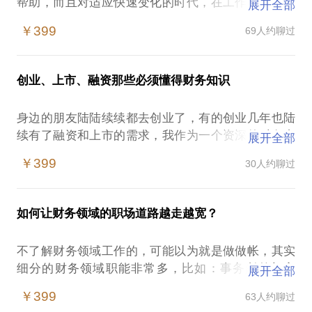
帮助，而且对适应快速变化的时代，在工作和生活上
展开全部
保持菜鸟心态，随时与时俱进也至关重要！我可以和
￥399
69人约聊过
你分享我自己总结的行之有效的学习方法
我在初中前就成绩平平，但高中后突然开了窍，慢慢
创业、上市、融资那些必须懂得财务知识
总结出一套学习方法，于是越读越轻松，同济大学本
科年年获全额奖学金，高考数学、物理接近满分。工
身边的朋友陆陆续续都去创业了，有的创业几年也陆
作5年后考取中欧国际工商学院MBA进修，获得欧盟
续有了融资和上市的需求，我作为一个资深的财务专
展开全部
全额奖学金并赴西班牙IESE商学院交换。注册会计师
家和拥有上交所独立董事及董秘资质的专业人士，担
一年过全科，并拥有上交所独立董事和董秘资质。大
￥399
30人约聊过
任了2家拟上市公司的独董，并帮助了几家公司新三板
学里我就兼职做辅导老师，帮助不少高考生。工作后
上市成功，也成功地为初创公司制定融资计划成功。
我也乐于分享自己的学习方法，在企业内部和外部兼
对于很多创始人来说，有想法，有战略眼光，但缺少
职做培训讲师。在带领团队和做兼职做培训讲师的过
如何让财务领域的职场道路越走越宽？
对资本市场的概念，有点连基本的财务知识也很少。
程中，我发现很多人还是用靠传统的认知过程，老黄
我很乐意分享我的专业知识和经验，助你一臂之力！
牛一般，费时又费力，我希望用切身体会和总结给你
不了解财务领域工作的，可能以为就是做做帐，其实
实用的帮助，思维要改变，方法更要改变！
细分的财务领域职能非常多，比如：事务所外部审
展开全部
给非财务者的创始人一些专业的财务知识和干货。
计，企业财务（又包括会计，财务分析，资金管理，
￥399
63人约聊过
内部审计等），金融（银行，证券，理财等），投资