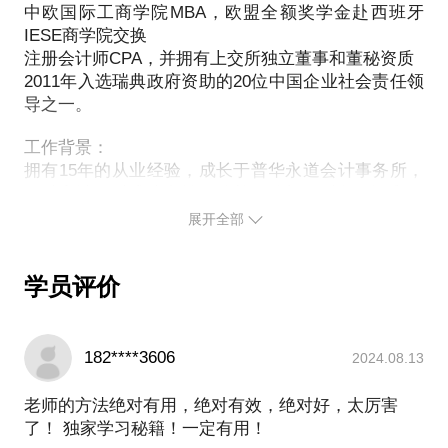
备上市企业的路演，我也颇有心得，愿与您分享。
中欧国际工商学院MBA，欧盟全额奖学金赴西班牙
IESE商学院交换
注册会计师CPA，并拥有上交所独立董事和董秘资质
2011年入选瑞典政府资助的20位中国企业社会责任领
导之一。
工作背景：
拥有15年的从业经验，成长于普华永道会计事务所，
做过审计，后成功内转到兼并收购部做财务尽调和估
值，之后8年一直在外企担任财务高管，谙熟内部控
展开全部
制、财务分析、兼并收购、投资模型、企业财务和战
略规划。
学员评价
经历过外企与民企的并购整合与财务规范、以及公司
及其下属企业在香港和新三板的上市筹备。涉猎行业
包括：快消零售、地产、农业和影视行业。
机缘巧合从2006年起，开始兼职做培训讲师，教授过
182****3606
2024.08.13
的课程包括AICPA（美国注册会计师）、理财师，汇
报与演讲技巧、沟通、兼并收购、估值、财务分析等
老师的方法绝对有用，绝对有效，绝对好，太厉害
课程。课程非常受欢迎，所以也因此收获了不少粉
了！ 独家学习秘籍！一定有用！
丝，有的成了朋友，有的后来甚至成了我的下属和同