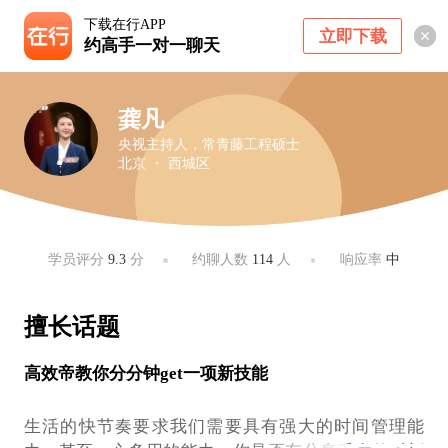
下载在行APP
立即下载
约高手一对一聊天
龚凡
央视主持人，常青藤工程硕士
北京 ・ 西城区
学员评分
9.3
分
约聊人数
114
人
响应率
中
擅长话题
高效帝教你分分钟get一项新技能
生活的快节奏要求我们需要具有强大的时间管理能