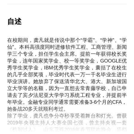
我相信任何学习都有捷径，任何人只要掌握捷径就能
意识地提高演讲能力，提升个人公众形象是十分必要
担任学生会主席，参加世博会、哈佛中国论坛、常青
迅速脱颖而出。我愿将我的时间管理方法、以及寻找
的，在努力训练自己的过程中，人们往往会遭遇以下
藤中国论坛、北美数学建模大赛、校园金话筒主持人
捷径的方法分享给你。
问题：
自述
比赛等诸多课外活动，并均有突出表现。此外，喜欢
P.S. 在选择与我见面前，请把你的问题更具体化。毕
公开场合发言胆怯；
各种尝试、挑战自我。跳伞、潜水、马拉松，独自开
竟一小时的谈话只能解决一个小问题。请把你的问题
即兴演讲内容空洞；
车横贯美国东西，样样不在话下。
提前发给我，方便我做更精确的准备，提升见面效
在校期间，龚凡就是传说中那个“学霸”、“学神”、“学
误以为成为话题中心就能虏获人心。
我愿与您分享我成长的喜怒哀乐，国内学习时的连续
率。期待与你的见面。
仙”。本科高强度同时进修软件工程、工商管理、新闻
我作为极北咖啡首位女神讲师，曾任新东方托福阅读
不眠不休，成功碾压美国佬的奇闻趣事，你目前有任
学三个专业，担任学生会主席。提前一年获得校长奖
及日常听说教师，北美项目部的VIP教师，专门研究
何求学阶段的苦恼我都愿意与您共同承担。
学金，连年国家奖学金、校一等奖学金，GOOGLE优
有一套自己独到的丰富演讲内容的方法。参与主持全
P.S. 在选择与我见面前，请把你的问题更具体化。毕
秀学生奖学金，IBM优秀学生奖学金，囊括了在校生
球青年大会、常青藤中国论坛，直播报道全球互联网
竟一小时的谈话只能解决一个小问题。请把你的问题
的几乎全部奖项，毕业时代表一万一千名毕业生进行
大会等。还是上海世博会的VIP讲解员，接待中共常
提前发给我，方便我做更精确的准备，提升见面效
毕业演讲。她放弃了保送清华北大、港大、新加坡国
委。
立大学等的名额，因为一直想去常青藤学校，自己申
我愿意与你分享的内容包括：
请去了宾夕法尼亚大学学习系统工程专业，并提前半
克服演讲恐惧，丰富即兴演讲内容；
年毕业。金融专业同学通常需要准备3-6个月的CFA，
打造个人品牌，树立良好个人形象；
她备战20多天就顺利考过。
迅速融入新环境，寻找共同话题。
除了学业，龚凡也争分夺秒享受着舞台和灯光。曾获
2019年央视主持人大赛全国七强，曾主持央视一套
《机智过人》、山东卫视2016年春节联欢晚会、搭档
PS. 在选择与我见面前，请把你的问题更具体化。毕