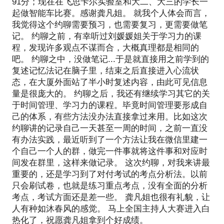
91分；现在在飞思卡尔实验室和大二、大三的学长一
起做智能车比赛。感谢龚凡姐。 就我个人体会而言，
我觉得这个约聊需要预习，也需要复习，更需要做笔
记。 约聊之前，有幸听过刘媛媛姐关于学习力的课
程，发现许多观点不谋而合，大概真理都是相同的
吧。 约聊之中，没做笔记...于是就直接用之前学到的
复述记忆法记在脑子里，结束之后直接进入心流状
态，在大厦外面站了半小时复述内容，由此可见信息
量是很庞大的。 约聊之后，我还有继续学习其它的关
于时间管理、学习力的课程。毕竟时间管理要形成自
己的体系，有些方法没办法直接拿过来用。比如这次
约聊讲的记录自己一天甚至一周的时间，之前一直没
有办法实践，最近听到了一个方法让我在微信里建一
个自己一个人的群，做完一件事就将这件事和对应时
间发在群里，这样来做记录。 这次约聊，对我来讲最
重要的，还是学习到了对付考试的考点分析法。以前
只会刷试卷，也就是练习重点考点，没有全面的分析
考点，考试方面还是差一些。 龚凡姐也很有礼貌，让
人有种如沐春风的感觉。 马上全国主持人大赛进入白
热化了，祝愿龚凡姐拿到个好成绩。