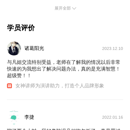
李咏主持《中国面孔》、搭档任鲁豫主持教师节晚
竟一小时的谈话只能解决一个小问题。请把你的问题
展开全部
会、全球互联网大会、全球青年大会、中国青年媒体
提前发给我，方便我做更精确的准备，提升见面效
人TMT论坛、常青藤中国论坛等。曾是《一站到底》
冠军、《最爱是中华》女神专场冠军、《青春星主
学员评价
播》全国18强、《让梦想飞》单场冠军；《芝麻开
门》组成学霸组合，创改版后最高分；此外，还参加
了《学霸是怎样炼成的》录制访谈等等。
诸葛阳光
2023.12.10
驾驶直升机、跳伞、潜水、马拉松，“生命在于运
动”这句话被她雕刻在每一日的时光里；舞蹈、篆刻、
与凡姐交流特别受益，老师在了解我的情况以后非常
剪纸、绘画、书法，她也样样在行，奔波中总要停下
快速的为我想出了解决问题办法，真的是充满智慧！
来，安静地沉淀自己，滋补内心。
超级赞！！
龚凡工作经历也非常丰富，曾在美国硅谷担任IT项目
首席咨询师，中国国际金融公司销售交易部风险分析
女神讲师为演讲助力，打造个人品牌形象
师，中信建投投行部金融分析师，新东方北美项目部
英语教师。现成立了自己的传媒科技公司，专注传播
专精特新的科技成果，并参与科技项目投资孵化等。
- 传送门 -
李捷
2022.01.16