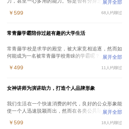
力，甚至一心多用的能力。你是否有分身乏力的时刻
展开全部
呢？是否有觉得时间永远不够用呢？我们经常面临要
￥599
68人约聊过
迅速获取一项新的技能应用到工作中，然而竞争却是
不等人的。
对于生活永远充满求知欲与好奇心的我，在求学阶段
常青藤学霸陪你过超有趣的大学生活
会同时学习三个完全不相干的专业，软件工程、工商
管理、新闻学，并同时参与多项社会活动。也曾面临
常青藤学校是求学的殿堂，被大家竞相追逐，然而如
一个学期不在学校，考前三天才开始自学全部功课的
何能成为一名被常青藤学校青睐的学霸呢？
展开全部
窘境，结果依旧是第一名。一周学会C语言，一个月
现在的学校不理想就一定没有好的未来吗？
备考GRE，考到1520（满分1600），5分钟学会驾驶
￥499
11人约聊过
应该如何选择自己的专业、就业方向呢？
开入主干道，3个小时拿到驾照。金融零基础的情况
毕业后应该选择出国、考研还是就业呢？
下，面对史上最难的金融考试——美国注册金融分析
大学生活应该怎样度过更有意义呢？
师（CFA）考试，突击20天，全A通过。求学期间，
女神讲师为演讲助力，打造个人品牌形象
我读本科时同时修了三个专业，软件工程、工商管
担任新东方北美项目部老师。在硅谷从事IT咨询时，
理、新闻学，毕业放弃保送清华、北大、港大、新加
就利用工作之余着手CFA考试，继而找到信托经理的
我们生活在一个快速消费的时代，良好的公众形象能
坡国立大学的机会，自己申请得到多所常青藤学校录
工作。而从事金融工作之余，又蓄势转行成为一名电
使一个人迅速脱颖而出，然而在各类公共场合中，该
展开全部
取通知。在世界排名第一的商学院沃顿商学院和世界
视节目主持人。永远有用不完的精力，当然更离不开
如何发言、演讲，并成为一个有料又有趣的人，却是
上第一台电子计算机的诞生地宾夕法尼亚大学工程学
￥599
18人约聊过
高效的工作、学习方法。
大多数职场达人都关注的问题。在这样的情况下，有
院学习系统工程专业，并提前半年毕业。与此同时，