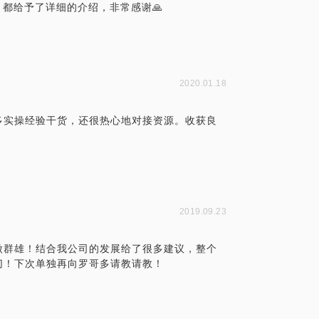
，都给予了详细的介绍，非常感谢🙏
2020.01.18
多实操经验干货，还很热心地对接资源。收获良
2019.09.23
傲群雄！结合我公司的发展给了很多建议，整个
切！下次单独再向罗哥多请教请教！