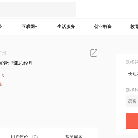
验
互联网+
生活服务
创业融资
教
广州
选择
寓管理部总经理
长短
.6
高
选择
9
语音
用户评价
（7）
常见问题