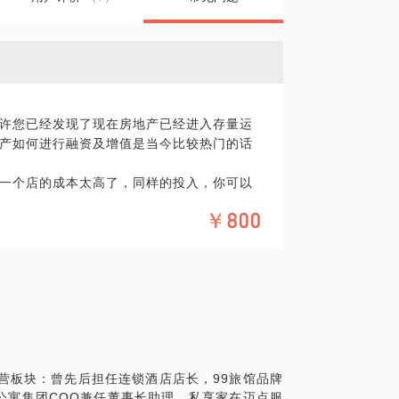
许您已经发现了现在房地产已经进入存量运
产如何进行融资及增值是当今比较热门的话
一个店的成本太高了，同样的投入，你可以
￥800
如何进行操作，以及这个行业目前的状况。
个方面和您探讨：
营板块：曾先后担任连锁酒店店长，99旅馆品牌
公寓集团COO兼任董事长助理。私享家在迈点服