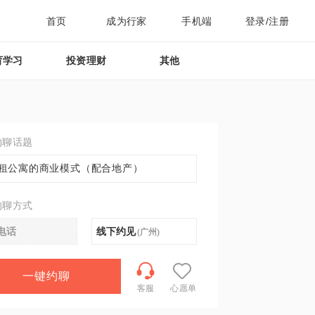
首页
成为行家
手机端
登录/注册
育学习
投资理财
其他
约聊话题
租公寓的商业模式（配合地产）
约聊方式
电话
线下约见
(
广州
)
一键约聊
客服
心愿单