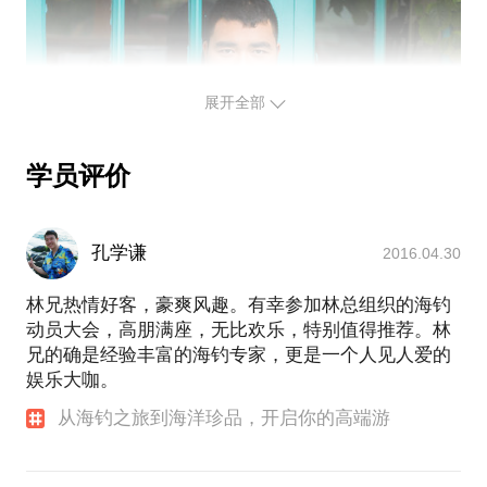
每一次海钓探秘旅游都有不同的活动主题，或许我们
去的海岛是潜水胜地，或许我们去的海边有很棒的高
尔夫球场，或许我们在法国西海岸找到鱼群，不如先
到波尔多喝几天红酒。我们还可以去还很原始的岛
展开全部
屿，有探险精神的你，可以与我一同走入神秘的红树
林。
来吧，开启你的海钓生涯，开启你的味蕾极限，开启
学员评价
你和我之间最美好的时光。
- 图片传送门 -
孔学谦
2016.04.30
海钓爱好者如何初试海钓线路？
林兄热情好客，豪爽风趣。有幸参加林总组织的海钓
如何经营海钓俱乐部？
动员大会，高朋满座，无比欢乐，特别值得推荐。林
如何经营海洋主题特色餐厅？
兄的确是经验丰富的海钓专家，更是一个人见人爱的
如何开启高端旅游线路及游玩细节？
娱乐大咖。
从海钓之旅到海洋珍品，开启你的高端游