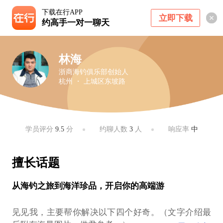
下载在行APP
立即下载
约高手一对一聊天
林海
浙商海钓俱乐部创始人
杭州 ・ 上城区东坡路
学员评分
9.5
分
约聊人数
3
人
响应率
中
擅长话题
从海钓之旅到海洋珍品，开启你的高端游
见见我，主要帮你解决以下四个好奇。（文字介绍最