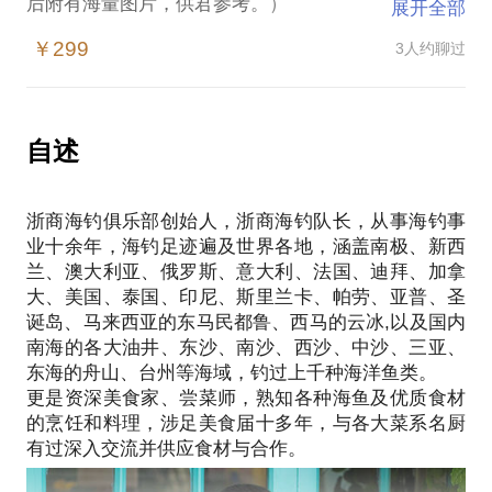
后附有海量图片，供君参考。）
展开全部
1. 海钓爱好者如何初试海钓线路？
￥299
3人约聊过
海钓俱乐部从经营发展开始，我接触了很多喜欢海
钓、向往海钓、却没有参加过海钓的朋友，轻松而又
保障鱼货的线路选择非常重要，这会让你在初次海钓
的活动中就产生对海钓活动的激情与喜爱。
自述
2. 如何经营海钓俱乐部？
我经营海钓俱乐部一年多时间，已发展成为国内最高
浙商海钓俱乐部创始人，浙商海钓队长，从事海钓事
端海钓俱乐部，并多次成功组织会员参加国内外顶级
业十余年，海钓足迹遍及世界各地，涵盖南极、新西
海钓活动。
兰、澳大利亚、俄罗斯、意大利、法国、迪拜、加拿
3. 如何经营海洋主题特色餐厅？
大、美国、泰国、印尼、斯里兰卡、帕劳、亚普、圣
经营海洋主题餐厅已有四年经验，和多家国内知名餐
诞岛、马来西亚的东马民都鲁、西马的云冰,以及国内
饮品牌有过深度合作，结合国内外海钓探秘旅游与各
南海的各大油井、东沙、南沙、西沙、中沙、三亚、
地特色大厨的联络，已以多种烹饪手法品尝过近两千
东海的舟山、台州等海域，钓过上千种海洋鱼类。
种海洋珍品，吃得多自然对美食有了更深的见地，了
更是资深美食家、尝菜师，熟知各种海鱼及优质食材
解美食，了解味蕾需求，自然会受到美食爱好者的追
的烹饪和料理，涉足美食届十多年，与各大菜系名厨
捧。
4. 如何开启高端旅游线路及游玩细节？